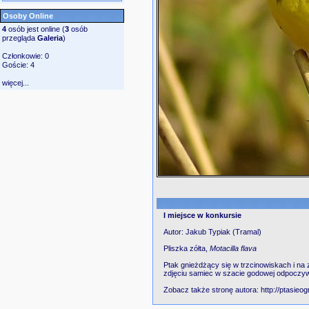
Osoby Online
4
osób jest online (
3
osób
przegląda
Galeria
)
Członkowie: 0
Goście: 4
więcej...
I miejsce w konkursie
Autor: Jakub Typiak (Tramal)
Pliszka zółta,
Motacilla flava
Ptak gnieżdżący się w trzcinowiskach i n
zdjęciu samiec w szacie godowej odpoczywa
Zobacz także stronę autora:
http://ptasieog