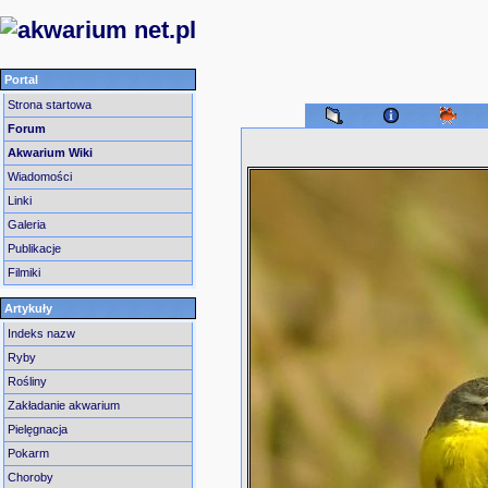
Portal
Strona startowa
Forum
Akwarium Wiki
Wiadomości
Linki
Galeria
Publikacje
Filmiki
Artykuły
Indeks nazw
Ryby
Rośliny
Zakładanie akwarium
Pielęgnacja
Pokarm
Choroby