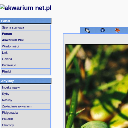
Portal
Strona startowa
Forum
Akwarium Wiki
Wiadomości
Linki
Galeria
Publikacje
Filmiki
Artykuły
Indeks nazw
Ryby
Rośliny
Zakładanie akwarium
Pielęgnacja
Pokarm
Choroby