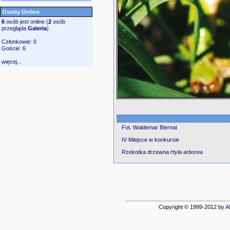
Osoby Online
6
osób jest online (
2
osób
przegląda
Galeria
)
Członkowie: 0
Goście: 6
więcej...
Fot. Waldemar Biernat
IV Miejsce w konkursie
Rzekotka drzewna
Hyla arborea
Copyright © 1999-2012 by
A