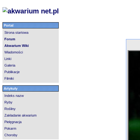
Portal
Strona startowa
Forum
Akwarium Wiki
Wiadomości
Linki
Galeria
Publikacje
Filmiki
Artykuły
Indeks nazw
Ryby
Rośliny
Zakładanie akwarium
Pielęgnacja
Pokarm
Choroby