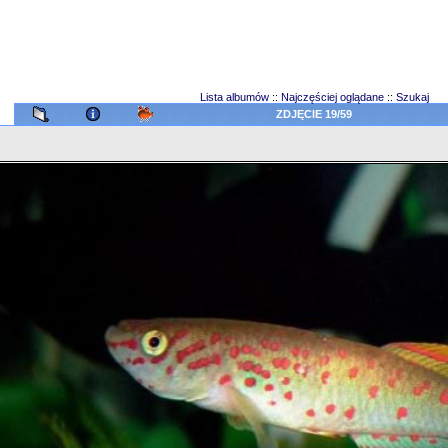
Lista albumów
::
Najczęściej oglądane
::
Szukaj
ZDJĘCIE 19/59