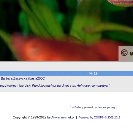
Nr 19
: Barbara Zarzycka (basia2000)
rczykowiec nigeryjski
Fundulopanchax gardneri syn. Aphyosemion gardneri
[
xcGallery
powerd by
dev.xoops.org
]
Copyright © 1999-2012 by
Akwarium.net.pl
|
Powered by XOOPS © 2001-2012