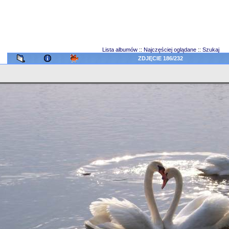
Lista albumów
::
Najczęściej oglądane
::
Szukaj
ZDJĘCIE 186/232