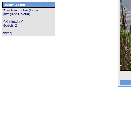
Osoby Online
2
osób jest online (
1
osób
przegląda
Galeria
)
Członkowie: 0
Goście: 2
więcej...