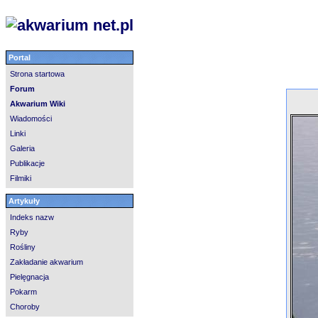
Portal
Strona startowa
Forum
Akwarium Wiki
Wiadomości
Linki
Galeria
Publikacje
Filmiki
Artykuły
Indeks nazw
Ryby
Rośliny
Zakładanie akwarium
Pielęgnacja
Pokarm
Choroby