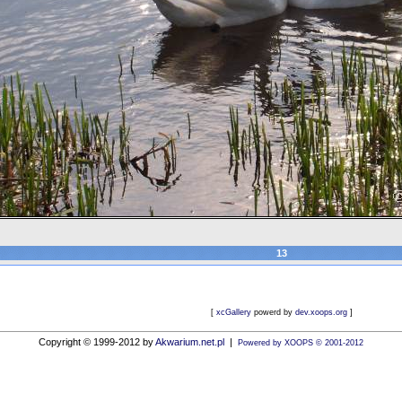
13
[
xcGallery
powerd by
dev.xoops.org
]
Copyright © 1999-2012 by
Akwarium.net.pl
|
Powered by XOOPS © 2001-2012