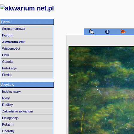
Portal
Strona startowa
Forum
Akwarium Wiki
Wiadomości
Linki
Galeria
Publikacje
Filmiki
Artykuły
Indeks nazw
Ryby
Rośliny
Zakładanie akwarium
Pielęgnacja
Pokarm
Choroby