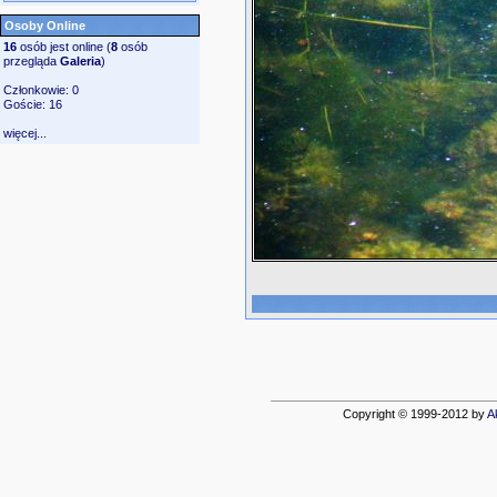
Osoby Online
16
osób jest online (
8
osób
przegląda
Galeria
)
Członkowie: 0
Goście: 16
więcej...
Copyright © 1999-2012 by
A