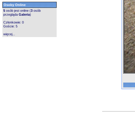
Osoby Online
5
osób jest online (
3
osób
przegląda
Galeria
)
Członkowie: 0
Goście: 5
więcej...