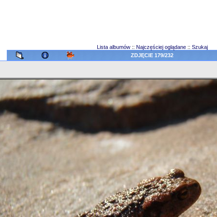
Lista albumów
::
Najczęściej oglądane
::
Szukaj
ZDJĘCIE 179/232