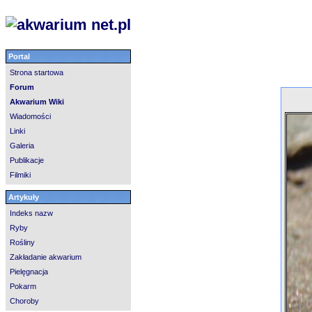
Portal
Strona startowa
Forum
Akwarium Wiki
Wiadomości
Linki
Galeria
Publikacje
Filmiki
Artykuły
Indeks nazw
Ryby
Rośliny
Zakładanie akwarium
Pielęgnacja
Pokarm
Choroby