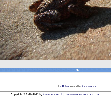
02
[
xcGallery
powerd by
dev.xoops.org
]
Copyright © 1999-2012 by
Akwarium.net.pl
|
Powered by XOOPS © 2001-2012