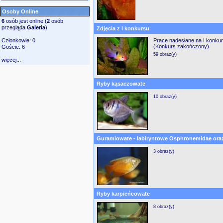
Osoby Online
6
osób jest online (
2
osób
przegląda
Galeria
)
Zdjęcia z I konkursu
Członkowie: 0
Prace nadesłane na I konku
(Konkurs zakończony)
Goście: 6
59 obraz(y)
więcej...
Ryby kąsaczowate
10 obraz(y)
Guramiowate - labiryntowe Osphronemidae ora
3 obraz(y)
Ryby karpieńcowate
8 obraz(y)