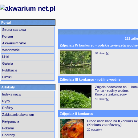
Portal
Strona startowa
Forum
232
zdj
Akwarium Wiki
Zdjęcia z IV konkursu - polskie zwierzęta wodne
Wiadomości
60 obraz(y)
Linki
Galeria
Publikacje
Filmiki
Zdjęcia z III konkursu - rośliny wodne
Zdjęcia nadesłane na III ko
Artykuły
Temat - rośliny wodne.
Indeks nazw
Konkurs zakończony
51 obraz(y)
Ryby
Rośliny
Zdjęcia z II konkursu
Zakładanie akwarium
Prace nadesłane na II konkurs a
Pielęgnacja
(Konkurs zakończony)
Pokarm
20 obraz(y)
Choroby