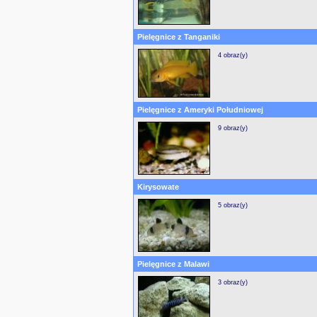
Pielęgnice z Tanganiki
4 obraz(y)
Pielęgnice z Ameryki Południowej
9 obraz(y)
Kirysowate
5 obraz(y)
Pielęgnice z Malawi
3 obraz(y)