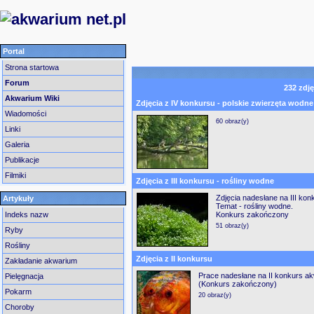
Portal
Strona startowa
Forum
232
zdj
Akwarium Wiki
Zdjęcia z IV konkursu - polskie zwierzęta wodne
Wiadomości
60 obraz(y)
Linki
Galeria
Publikacje
Filmiki
Zdjęcia z III konkursu - rośliny wodne
Zdjęcia nadesłane na III ko
Artykuły
Temat - rośliny wodne.
Indeks nazw
Konkurs zakończony
51 obraz(y)
Ryby
Rośliny
Zdjęcia z II konkursu
Zakładanie akwarium
Prace nadesłane na II konkurs a
Pielęgnacja
(Konkurs zakończony)
Pokarm
20 obraz(y)
Choroby