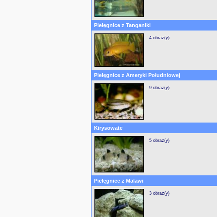
Pielęgnice z Tanganiki
4 obraz(y)
Pielęgnice z Ameryki Południowej
9 obraz(y)
Kirysowate
5 obraz(y)
Pielęgnice z Malawi
3 obraz(y)