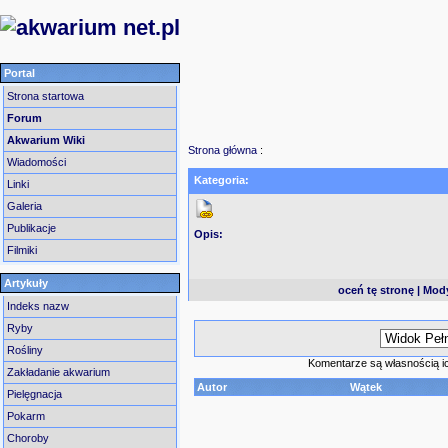
Portal
Strona startowa
Forum
Akwarium Wiki
Strona główna
:
Wiadomości
Kategoria:
Linki
Galeria
Publikacje
Opis:
Filmiki
Artykuły
oceń tę stronę
|
Mody
Indeks nazw
Ryby
Rośliny
Komentarze są własnością ic
Zakładanie akwarium
Autor
Wątek
Pielęgnacja
Pokarm
Choroby