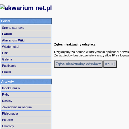
Portal
Strona startowa
Forum
Akwarium Wiki
Zgłoś nieaktualny odsyłacz
Wiadomości
Dziękujemy za pomoc w utrzymaniu spójności serwis
Linki
Ze względów bezpieczeństwa wszystkie IP są logow
Galeria
Publikacje
Filmiki
Artykuły
Indeks nazw
Ryby
Rośliny
Zakładanie akwarium
Pielęgnacja
Pokarm
Choroby