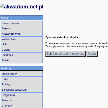
Portal
Strona startowa
Forum
Akwarium Wiki
Zgłoś nieaktualny odsyłacz
Wiadomości
Dziękujemy za pomoc w utrzymaniu spójności serwis
Linki
Ze względów bezpieczeństwa wszystkie IP są logow
Galeria
Publikacje
Filmiki
Artykuły
Indeks nazw
Ryby
Rośliny
Zakładanie akwarium
Pielęgnacja
Pokarm
Choroby