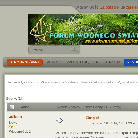
Witamy,
Gość
.
Zaloguj się
lub
zarejes
STRONA GŁÓWNA
POMOC
ZALOGUJ SIĘ
REJESTRACJA
REGU
Akwarystyka - Forum Akwarystyczne Wodnego Swiata
«
Akwarystyka
«
Ryby akwari
Strony: [
1
]
Autor
Wątek: Zbrojnik (Przeczytany 11158 razy)
adikum
Zbrojnik
Nowy
«
:
Listopad 18, 2016, 17:51:23 »
Wiadomości: 2
Witam. Po przeprowadzce na moim zbrojniku pojaw
część wlałem nowej. Oczywiście w ruch poszły uz