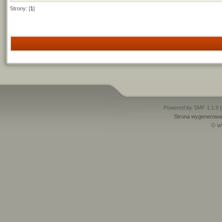
Strony: [
1
]
Powered by SMF 1.1.9
Strona wygenerowan
© w