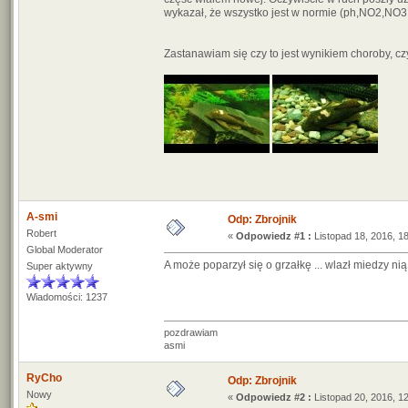
wykazał, że wszystko jest w normie (ph,NO2,NO3,
Zastanawiam się czy to jest wynikiem choroby, cz
A-smi
Odp: Zbrojnik
Robert
«
Odpowiedz #1 :
Listopad 18, 2016, 18
Global Moderator
A może poparzył się o grzałkę ... wlazł miedzy nią
Super aktywny
Wiadomości: 1237
pozdrawiam
asmi
RyCho
Odp: Zbrojnik
Nowy
«
Odpowiedz #2 :
Listopad 20, 2016, 12