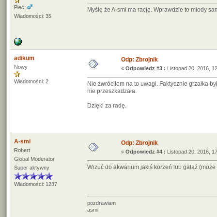
Płeć:
Myślę że A-smi ma rację. Wprawdzie to młody sam
Wiadomości: 35
adikum
Odp: Zbrojnik
Nowy
«
Odpowiedz #3 :
Listopad 20, 2016, 12
Wiadomości: 2
Nie zwróciłem na to uwagi. Faktycznie grzałka by
nie przeszkadzała.
Dzięki za radę.
A-smi
Odp: Zbrojnik
Robert
«
Odpowiedz #4 :
Listopad 20, 2016, 17
Global Moderator
Wrzuć do akwarium jakiś korzeń lub gałąź (może 
Super aktywny
Wiadomości: 1237
pozdrawiam
asmi