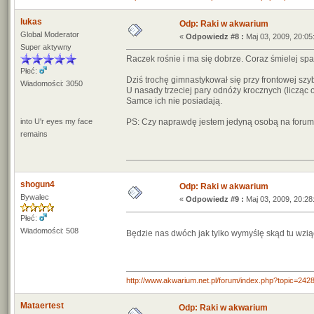
lukas
Odp: Raki w akwarium
Global Moderator
«
Odpowiedz #8 :
Maj 03, 2009, 20:05
Super aktywny
Raczek rośnie i ma się dobrze. Coraz śmielej spa
Płeć:
Dziś trochę gimnastykował się przy frontowej szybi
Wiadomości: 3050
U nasady trzeciej pary odnóży krocznych (licząc
Samce ich nie posiadają.
into U'r eyes my face
PS: Czy naprawdę jestem jedyną osobą na forum
remains
shogun4
Odp: Raki w akwarium
Bywalec
«
Odpowiedz #9 :
Maj 03, 2009, 20:28
Płeć:
Wiadomości: 508
Będzie nas dwóch jak tylko wymyślę skąd tu wzi
http://www.akwarium.net.pl/forum/index.php?topic=
Mataertest
Odp: Raki w akwarium