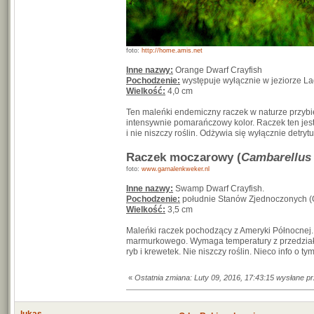
foto:
http://home.amis.net
Inne nazwy:
Orange Dwarf Crayfish
Pochodzenie:
występuje wyłącznie w jeziorze L
Wielkość:
4,0 cm
Ten maleńki endemiczny raczek w naturze przy
intensywnie pomarańczowy kolor. Raczek ten jest 
i nie niszczy roślin. Odżywia się wyłącznie detry
Raczek moczarowy (
Cambarellus
foto:
www.garnalenkweker.nl
Inne nazwy:
Swamp Dwarf Crayfish.
Pochodzenie:
południe Stanów Zjednoczonych (Okl
Wielkość:
3,5 cm
Maleńki raczek pochodzący z Ameryki Północnej.
marmurkowego. Wymaga temperatury z przedziału 
ryb i krewetek. Nie niszczy roślin. Nieco info o t
«
Ostatnia zmiana: Luty 09, 2016, 17:43:15 wysłane p