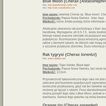
Blue Moon (
Cherax (Astaconephr
foto:
http://juwelshrimps.webs.com
foto:
http://cdn.crustahunter.com
Inne nazwy:
dawniej Cherax sp. 'Blue moon', Che
Pochodzenie:
Papua Nowa Gwinea - Irian Jaya
Wielkość:
różne źródła podają różne informacje 
Atrakcyjnie ubarwiony rak pochodzący z Irian J
handlową. Wymagania: ph 6,5-7,5 , woda średnio 
toleruje nawet znaczne odchyłki od podanych war
pojedynczo. Rozmnażanie (poza wrodzoną agresją)
raków z dennymi rybami, do których raki mogą od
o szczelne przykrycie zbiornika. Dużo informacji 
Rak tygrysi (
Cherax lorentzi
)
foto:
www.caridina.com
Inne nazwy:
Tiger lobster, Black tiger
Pochodzenie:
Papua Nowa Gwinea, być może tak
Wielkość:
12,0cm.
Przynależność taksonomiczna tego raka nie jest
zalecane jest trzymanie pojedynczych egzemplarz
koniecznie przykrywamy, gdyż rak ten świetnie się
możemy go łączyć z rybami. Poza standardowymi
można pomylić tego raka z
Blue Moon
, jednak w
wachlarza. Samice tego gatunku są mniej barwne, 
Orange tip (
Cherax snowden
)