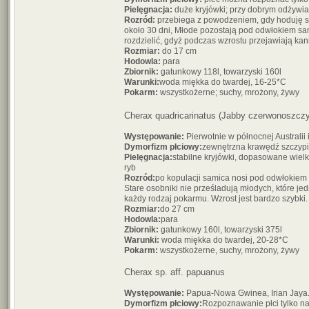
Pielęgnacja:
duże kryjówki; przy dobrym odżywia
Rozród:
przebiega z powodzeniem, gdy hoduję si
około 30 dni, Młode pozostają pod odwłokiem sam
rozdzielić, gdyż podczas wzrostu przejawiają ka
Rozmiar:
do 17 cm
Hodowla:
para
Zbiornik:
gatunkowy 118l, towarzyski 160l
Warunki:
woda miękka do twardej, 16-25*C
Pokarm:
wszystkożerne; suchy, mrożony, żywy
Cherax quadricarinatus (Jabby czerwonoszcz
Występowanie:
Pierwotnie w północnej Australii 
Dymorfizm płciowy:
zewnętrzna krawędź szczypi
Pielęgnacja:
stabilne kryjówki, dopasowane wielk
ryb
Rozród:
po kopulacji samica nosi pod odwłokiem 
Stare osobniki nie prześladują młodych, które je
każdy rodzaj pokarmu. Wzrost jest bardzo szybki.
Rozmiar:
do 27 cm
Hodowla:
para
Zbiornik:
gatunkowy 160l, towarzyski 375l
Warunki:
woda miękka do twardej, 20-28*C
Pokarm:
wszystkożerne, suchy, mrożony, żywy
Cherax sp. aff. papuanus
Występowanie:
Papua-Nowa Gwinea, Irian Jaya. 
Dymorfizm płciowy:
Rozpoznawanie płci tylko na