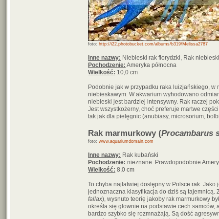
foto:
http://i22.photobucket.com/albums/b319/Melissa2787
Inne nazwy:
Niebieski rak florydzki, Rak niebieski
Pochodzenie:
Ameryka północna
Wielkość:
10,0 cm
Podobnie jak w przypadku raka luizjańskiego, w 
niebieskawym. W akwarium wyhodowano odmianę b
niebieski jest bardziej intensywny. Rak raczej 
Jest wszystkożerny, choć preferuje martwe części 
tak jak dla pielęgnic (anubiasy, microsorium, bolbit
Rak marmurkowy (
Procambarus s
foto:
www.aquariumdomain.com
Inne nazwy:
Rak kubański
Pochodzenie:
nieznane. Prawdopodobnie Ameryk
Wielkość:
8,0 cm
To chyba najłatwiej dostępny w Polsce rak. Jako
jednoznaczna klasyfikacja do dziś są tajemnic
fallax
), wysnuto teorię jakoby rak marmurkowy b
określa się głownie na podstawie cech samców, a 
bardzo szybko się rozmnażają. Są dość agresywn