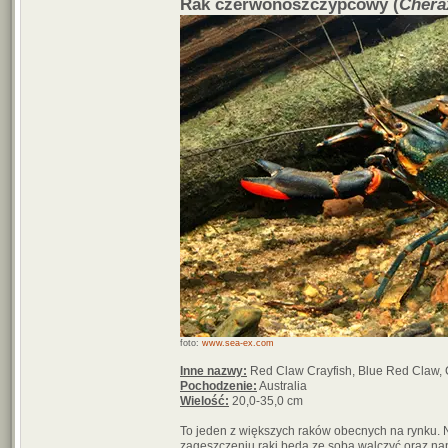
Rak czerwonoszczypcowy (
Chera
foto:
www.sea-ex.com
Inne nazwy:
Red Claw Crayfish, Blue Red Claw,
Pochodzenie:
Australia
Wielość:
20,0-35,0 cm
To jeden z większych raków obecnych na rynku.
zagęszczeniu raki będą ze sobą walczyć oraz nap