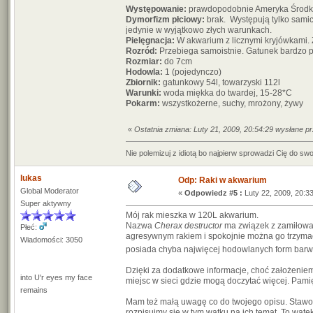
Występowanie:
prawdopodobnie Ameryka Środkow
Dymorfizm płciowy:
brak. Występują tylko sami
jedynie w wyjątkowo złych warunkach.
Pielęgnacja:
W akwarium z licznymi kryjówkami. Z
Rozród:
Przebiega samoistnie. Gatunek bardzo p
Rozmiar:
do 7cm
Hodowla:
1 (pojedynczo)
Zbiornik:
gatunkowy 54l, towarzyski 112l
Warunki:
woda miękka do twardej, 15-28*C
Pokarm:
wszystkożerne, suchy, mrożony, żywy
«
Ostatnia zmiana: Luty 21, 2009, 20:54:29 wysłane p
Nie polemizuj z idiotą bo najpierw sprowadzi Cię do s
lukas
Odp: Raki w akwarium
Global Moderator
«
Odpowiedz #5 :
Luty 22, 2009, 20:33
Super aktywny
Mój rak mieszka w 120L akwarium.
Nazwa
Cherax destructor
ma związek z zamiłowan
Płeć:
agresywnym rakiem i spokojnie można go trzymać z
Wiadomości: 3050
posiada chyba najwięcej hodowlanych form barwny
Dzięki za dodatkowe informacje, choć założeniem
into U'r eyes my face
miejsc w sieci gdzie mogą doczytać więcej. Pamięt
remains
Mam też małą uwagę co do twojego opisu. Stawo
rozpisujmy się w tym wątku na ich temat. To wąt