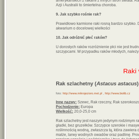
amerykańskich z rakami z innych stron świata. 
Azji i Australii to śmiertelna choroba.
9. Jak szybko rośnie rak?
Prawidłowo karmione raki rosną bardzo szybko. 
akwarium o docelowej wielkości
10. Jak odróżnić płeć raków?
U dorosłych raków rozróżnienie płci nie jest tru
szczypcami. W przypadku raków młodych, należy r
Raki
Rak szlachetny (
Astacus astacus
)
foto:
http://www.mikrojezioro.met.pl
,
http://www.biolib.cz
Inne nazwy:
Szewc, Rak rzeczny, Rak szerokos
Pochodzenie:
Europa
Wielkość:
20,0-25,0 cm
Rak szlachetny jest naszym jedynym rodzimym r
gładki, bez gruzełków. Szczypce szerokie i mas
roślinnością wodną, zwłaszcza tą, która zawiera 
małże, larwy wodnych owadów oraz padlinę. Prow