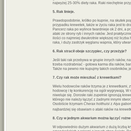
najwyżej 25-30% diety raka. Raki niechętnie przy
5. Rak linieje.
Prawdopodobnie, krótko po kupnie, na skutek po
przypadku krewetek, także w życiu raka jest to d
Pancerz raka po wylince twardnieje ok 2 dni, a p
ataki ze strony ryb i innych raków. Jest praktyc
ilości co najmniej dwukrotnie większej niż licz
raka, i duży zastrzyk węglanu wapnia, który utwa
6. Rak stracił oboje szczypiec, czy przeżyje?
Jeśli taki rak przebywa w grupie innych raków, 
trzeba rozdrabniać - gotowa karma dla raków, ba
Także na pewno nie kupujmy takich osobników, jeś
7. Czy rak może mieszkać z krewetkami?
Wielu hodowców raków trzyma je z krewetkami, z
hodowcę i tę konkurencję na ogół wygrywają. W mi
niweluje się. Dorosłe raki zupełnie ignorują kr
którego nie należy łączyć z żadnymi innymi stworz
Osobiście trzymam
Cherax holthuisi
z
Atya gabon
najbardziej się obawiam o ataki raków na krewe
8. Czy w jednym akwarium można łączyć rożne
W odpowiednio dużym akwarium z dużą liczbą kry