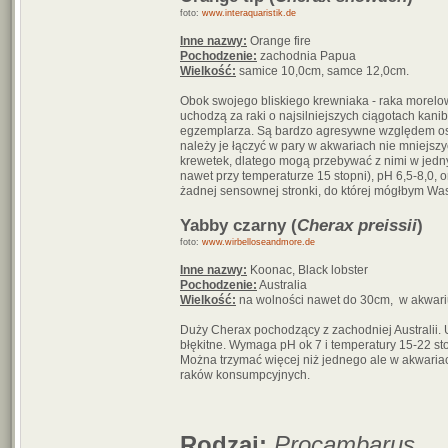
foto:
www.interaquaristik.de
Inne nazwy:
Orange fire
Pochodzenie:
zachodnia Papua
Wielkość:
samice 10,0cm, samce 12,0cm.
Obok swojego bliskiego krewniaka - raka morelow
uchodzą za raki o najsilniejszych ciągotach ka
egzemplarza. Są bardzo agresywne względem oso
należy je łączyć w pary w akwariach nie mniejszy
krewetek, dlatego mogą przebywać z nimi w jedn
nawet przy temperaturze 15 stopni), pH 6,5-8,0, o
żadnej sensownej stronki, do której mógłbym Was
Yabby czarny (
Cherax preissii
)
foto:
www.wirbelloseandmore.de
Inne nazwy:
Koonac, Black lobster
Pochodzenie:
Australia
Wielkość:
na wolności nawet do 30cm, w akwar
Duży Cherax pochodzący z zachodniej Australii.
błękitne. Wymaga pH ok 7 i temperatury 15-22 s
Można trzymać więcej niż jednego ale w akwariac
raków konsumpcyjnych.
Rodzaj:
Procambarus