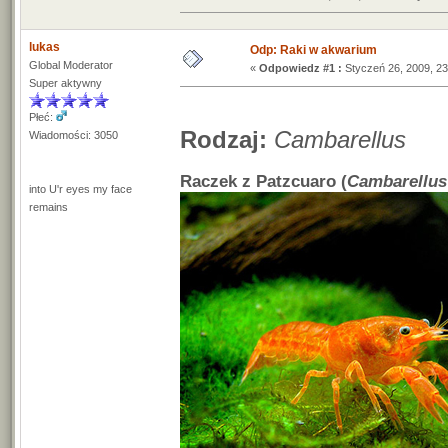
lukas
Odp: Raki w akwarium
Global Moderator
«
Odpowiedz #1 :
Styczeń 26, 2009, 23
Super aktywny
Płeć:
Rodzaj:
Cambarellus
Wiadomości: 3050
Raczek z Patzcuaro (
Cambarellus
into U'r eyes my face
remains