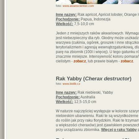
foto:
www.asianscientist.com
Inne nazwy:
Rak apricot, Apricot lobster, Orange 
Pochodzenie:
Papua, Indonezja
Wielkość:
7,5-10,0 cm
Jeden z mniejszych raków akwariowych. Wymagana 
jest niebezpieczny dla ryb. Głodny może uszkadz
warzywa (cukinia, ogórek, groszek i inne strączko
terytorializmem i agresją wewnątrzgatunkową, dl
parę na zbiornik (100l i więcej). U tego gatunk
znacznie mniejsze. Intensywność koloru pomara
cielistym -
zobacz
, lub prawie białym -
zobacz
.
Rak Yabby (
Cherax destructor
)
foto:
www.biolib.cz
Inne nazwy:
Rak niebieski, Yabby
Pochodzenie:
Australia
Wielkość:
12,5-15,0 cm
W naturze najczęściej występuje w kolorze szar
niebieskim ubarwieniu. Raki te są wszystkożerne
do roślin jak przy raku florydzkim. Raki te trzym
u większości cheraxów) jest zjawiskiem powszech
przy urządzaniu zbiornika.
Więcej o raku Yabby
p