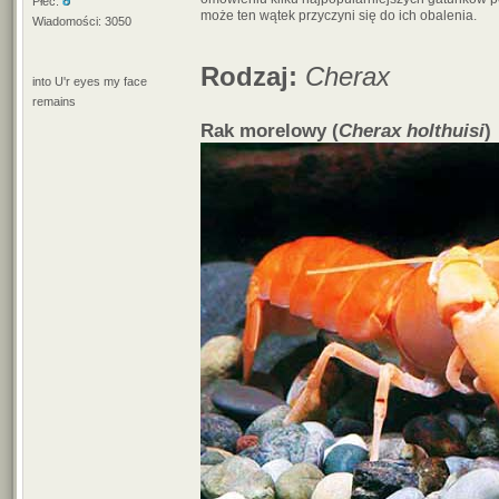
Płeć:
może ten wątek przyczyni się do ich obalenia.
Wiadomości: 3050
Rodzaj:
Cherax
into U'r eyes my face
remains
Rak morelowy (
Cherax holthuisi
)