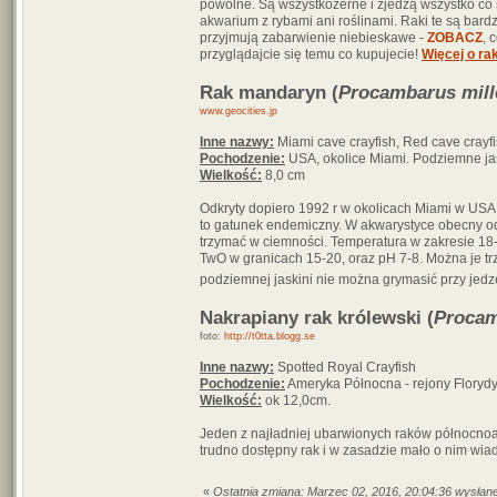
powolne. Są wszystkożerne i zjedzą wszystko co s
akwarium z rybami ani roślinami. Raki te są bardzo
przyjmują zabarwienie niebieskawe -
ZOBACZ
, 
przyglądajcie się temu co kupujecie!
Więcej o r
Rak mandaryn (
Procambarus mill
www.geocities.jp
Inne nazwy:
Miami cave crayfish, Red cave crayf
Pochodzenie:
USA, okolice Miami. Podziemne ja
Wielkość:
8,0 cm
Odkryty dopiero 1992 r w okolicach Miami w USA.
to gatunek endemiczny. W akwarystyce obecny od 
trzymać w ciemności. Temperatura w zakresie 18-30
TwO w granicach 15-20, oraz pH 7-8. Można je t
podziemnej jaskini nie można grymasić przy jed
Nakrapiany rak królewski (
Procam
foto:
http://t0tta.blogg.se
Inne nazwy:
Spotted Royal Crayfish
Pochodzenie:
Ameryka Północna - rejony Floryd
Wielkość:
ok 12,0cm.
Jeden z najładniej ubarwionych raków północnoa
trudno dostępny rak i w zasadzie mało o nim wiado
«
Ostatnia zmiana: Marzec 02, 2016, 20:04:36 wysłan