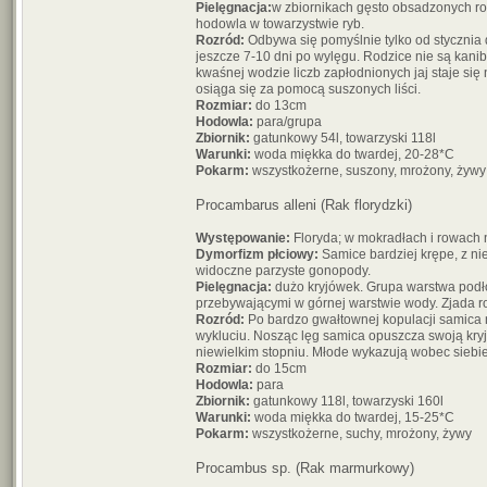
Pielęgnacja:
w zbiornikach gęsto obsadzonych ro
hodowla w towarzystwie ryb.
Rozród:
Odbywa się pomyślnie tylko od stycznia 
jeszcze 7-10 dni po wylęgu. Rodzice nie są kanib
kwaśnej wodzie liczb zapłodnionych jaj staje si
osiąga się za pomocą suszonych liści.
Rozmiar:
do 13cm
Hodowla:
para/grupa
Zbiornik:
gatunkowy 54l, towarzyski 118l
Warunki:
woda miękka do twardej, 20-28*C
Pokarm:
wszystkożerne, suszony, mrożony, żywy
Procambarus alleni (Rak florydzki)
Występowanie:
Floryda; w mokradłach i rowach
Dymorfizm płciowy:
Samice bardziej krępe, z ni
widoczne parzyste gonopody.
Pielęgnacja:
dużo kryjówek. Grupa warstwa podło
przebywającymi w górnej warstwie wody. Zjada ro
Rozród:
Po bardzo gwałtownej kopulacji samica no
wykluciu. Nosząc lęg samica opuszcza swoją kryj
niewielkim stopniu. Młode wykazują wobec siebi
Rozmiar:
do 15cm
Hodowla:
para
Zbiornik:
gatunkowy 118l, towarzyski 160l
Warunki:
woda miękka do twardej, 15-25*C
Pokarm:
wszystkożerne, suchy, mrożony, żywy
Procambus sp. (Rak marmurkowy)