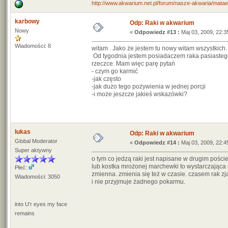
http://www.akwarium.net.pl/forum/nasze-akwaria/matae
karbowy
Odp: Raki w akwarium
Nowy
«
Odpowiedz #13 :
Maj 03, 2009, 22:3
Wiadomości: 8
witam . Jako że jestem tu nowy witam wszystkich.
Od tygodnia jestem posiadaczem raka pasiastego
rzeczce. Mam więc parę pytań
- czym go karmić
-jak często
-jak dużo tego pożywienia w jednej porcji
-i może jeszcze jakieś wskazówki?
lukas
Odp: Raki w akwarium
Global Moderator
«
Odpowiedz #14 :
Maj 03, 2009, 22:4
Super aktywny
o tym co jedzą raki jest napisane w drugim poście.
lub kostka mrożonej marchewki to wystarczająca 
Płeć:
zmienna. zmienia się też w czasie. czasem rak zja
Wiadomości: 3050
i nie przyjmuje żadnego pokarmu.
into U'r eyes my face
remains