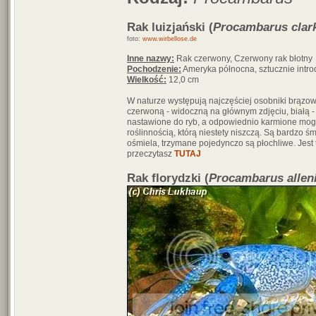
Rak luizjański (
Procambarus clark
foto:
www.wirbellose.de
Inne nazwy:
Rak czerwony, Czerwony rak błotny
Pochodzenie:
Ameryka północna, sztucznie intro
Wielkość:
12,0 cm
W naturze występują najczęściej osobniki brąz
czerwoną - widoczną na głównym zdjęciu, białą 
nastawione do ryb, a odpowiednio karmione mogą
roślinnością, którą niestety niszczą. Są bardzo
ośmiela, trzymane pojedynczo są płochliwe. Jes
przeczytasz
TUTAJ
Rak florydzki (
Procambarus allen