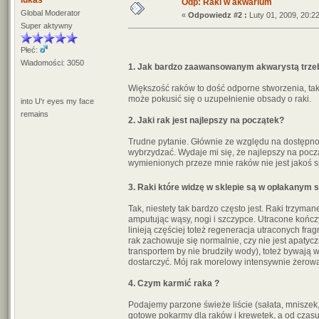
lukas
Odp: Raki w akwarium
Global Moderator
«
Odpowiedz #2 :
Luty 01, 2009, 20:22
Super aktywny
Płeć:
Wiadomości: 3050
1. Jak bardzo zaawansowanym akwarystą trze
Większość raków to dość odporne stworzenia, ta
może pokusić się o uzupełnienie obsady o raki.
into U'r eyes my face
remains
2. Jaki rak jest najlepszy na początek?
Trudne pytanie. Głównie ze względu na dostępno
wybrzydzać. Wydaje mi się, że najlepszy na począ
wymienionych przeze mnie raków nie jest jakoś 
3. Raki które widzę w sklepie są w opłakanym s
Tak, niestety tak bardzo często jest. Raki trzym
amputując wąsy, nogi i szczypce. Utracone kończyn
linieją częściej toteż regeneracja utraconych fr
rak zachowuje się normalnie, czy nie jest apatyc
transportem by nie brudziły wody), toteż bywają
dostarczyć. Mój rak morelowy intensywnie żerow
4. Czym karmić raka ?
Podajemy parzone świeże liście (sałata, mniszek
gotowe pokarmy dla raków i krewetek, a od czas