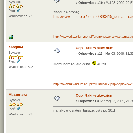
Bywalec
«
Odpowiedz #10 :
Maj 03, 2009, 20:5
Płeć:
shogun4 proszę
Wiadomości: 505
http://www.allegro.pl/item623893415_pomarancz
http://www.akwarium.net.pl/forum/nasze-akwaria/matae
shogun4
Odp: Raki w akwarium
Bywalec
«
Odpowiedz #11 :
Maj 03, 2009, 21:3
Płeć:
Merci bardzo, ale cena
40 zł!
Wiadomości: 508
http://www.akwarium.net.pl/forum/index.php?topic=
Mataertest
Odp: Raki w akwarium
Bywalec
«
Odpowiedz #12 :
Maj 03, 2009, 21:3
Płeć:
na fakt, widziałem tańsze, były po 36zł
Wiadomości: 505