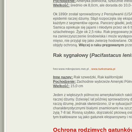
Pochodzenie:
Ameryka północna, sztucznie intr
Wielkość:
średnio ok 8,0cm, ale dorasta do 10,0
Ok 1890r został sprowadzony z Pensylwanii (USA)
epidemii raczej dżumy. Stąd rozpoczęła się eks
każdym z segmentów ogona. Pancerz gładki, jedyn
Samica opiekuje się jajami i młodymi przez ok 6 
szlachetnego. Żyje ok 2,5 roku. Rak pręgowany j
na zanieczyszczenie środowiska i może występo
mięso, nie przyjął się jako zwierzę hodowlane. Ob
objęty ochroną.
Więcej o raku pręgowanym
prze
Rak sygnałowy (
Pacifastacus len
foto:www.mikrojezioro.met.pl ,
www.nurkomania.pl
Inne nazwy:
Rak szwedzki, Rak kalifornijski
Pochodzenie:
Zachodnie wybrzeże Ameryki Półno
Wielkość:
15,0 cm
Jeden z większych północno amerykańskich rakó
raczej dżumy. Dziesięć lat później sprowadzony 
raczą dżumę, jednak stwierdzono, iż w sytuacjac
charakterystycznymi białymi znamionami na szczy
żyją 7-8 lat. Rosną szybko, dojrzałość płciową os
tym traktowane są jako gatunek ekspansywny i ni
Ochrona rodzimych gatunkó