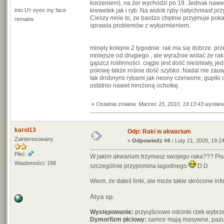
korzeniem), na żer wychodzi po 19. Jednak nawet
into U'r eyes my face
krewetek jak i ryb. Na widok ryby natychmiast p
Cieszy mnie to, że bardzo chętnie przyjmuje poka
remains
sprawia problemów z wykarmieniem.
minęły kolejne 2 tygodnie. rak ma się dobrze. pr
mniejsze od drugiego , ale wyraźnie widać że rak
gąszcz roślinności. ciągle jest dość nieśmiały,
połowę także rośnie dość szybko. Nadal nie zauw
tak drobnymi rybami jak neony czerwone, gupiki c
ostatnio nawet mrożoną ochotkę.
«
Ostatnia zmiana: Marzec 15, 2010, 19:13:43 wysłan
karol13
Odp: Raki w akwarium
Zainteresowany
«
Odpowiedz #4 :
Luty 21, 2009, 19:24
Płeć:
W jakim akwarium trzymasz swojego raka??? Pisał
Wiadomości: 198
szczególnie przypomina łagodnego
:D:D
Wiem, że dałeś linki, ale może takie skrócone i
Atya sp.
Występowanie:
przyujściowe odcinki rzek wybrze
Dymorfizm płciowy:
samce mają masywne, pazur