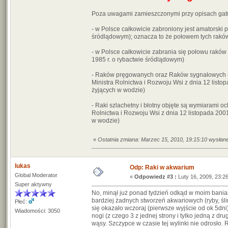
Poza uwagami zamieszczonymi przy opisach gatu
- w Polsce całkowicie zabroniony jest amatorski 
śródlądowym); oznacza to że połowem tych rakó
- w Polsce całkowicie zabrania się połowu raków 
1985 r. o rybactwie śródlądowym)
- Raków pręgowanych oraz Raków sygnałowych ni
Ministra Rolnictwa i Rozwoju Wsi z dnia 12 list
żyjących w wodzie)
- Raki szlachetny i błotny objęte są wymiarami 
Rolnictwa i Rozwoju Wsi z dnia 12 listopada 20
w wodzie)
«
Ostatnia zmiana: Marzec 15, 2010, 19:15:10 wysłan
lukas
Odp: Raki w akwarium
Global Moderator
«
Odpowiedz #3 :
Luty 16, 2009, 23:26
Super aktywny
No, minął już ponad tydzień odkąd w moim bania
bardziej żadnych stworzeń akwariowych (ryby, ślim
Płeć:
się okazało wczoraj (pierwsze wyjście od ok 5dn
Wiadomości: 3050
nogi (z czego 3 z jednej strony i tylko jedną z d
wąsy. Szczypce w czasie tej wylinki nie odrosło.