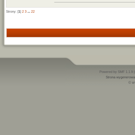
Strony: [
1
]
2
3
...
22
Powered by SMF 1.1.9
Strona wygenerowan
© w