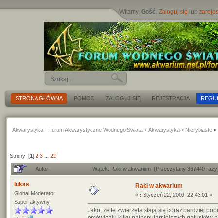
Witamy,
Gość
.
Zaloguj się
lub
zarejes
STRONA GŁÓWNA
POMOC
ZALOGUJ SIĘ
REJESTRACJA
REGU
Akwarystyka - Forum Akwarystyczne Wodnego Swiata
«
Akwarystyka
«
Nierybiaste
«
Strony: [
1
]
2
3
...
22
Autor
Wątek: Raki w akwarium (Przeczytany 367440 razy
lukas
Raki w akwarium
Global Moderator
«
:
Styczeń 22, 2009, 22:43:01 »
Super aktywny
Jako, że te zwierzęta stają się coraz bardziej p
omówieniu kilku najpopularniejszych gatunków po