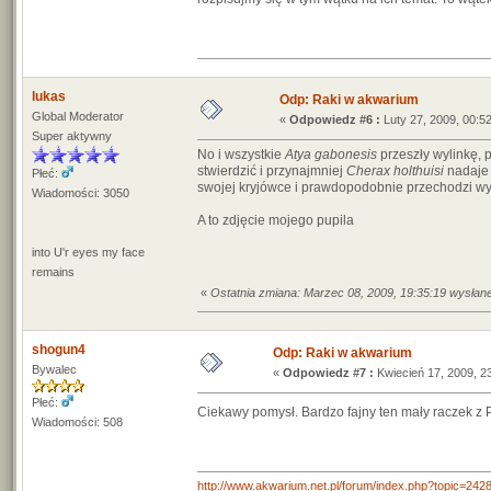
lukas
Odp: Raki w akwarium
Global Moderator
«
Odpowiedz #6 :
Luty 27, 2009, 00:52
Super aktywny
No i wszystkie
Atya gabonesis
przeszły wylinkę, 
stwierdzić i przynajmniej
Cherax holthuisi
nadaje 
Płeć:
swojej kryjówce i prawdopodobnie przechodzi wy
Wiadomości: 3050
A to zdjęcie mojego pupila
into U'r eyes my face
remains
«
Ostatnia zmiana: Marzec 08, 2009, 19:35:19 wysłan
shogun4
Odp: Raki w akwarium
Bywalec
«
Odpowiedz #7 :
Kwiecień 17, 2009, 2
Płeć:
Ciekawy pomysł. Bardzo fajny ten mały raczek z
Wiadomości: 508
http://www.akwarium.net.pl/forum/index.php?topic=