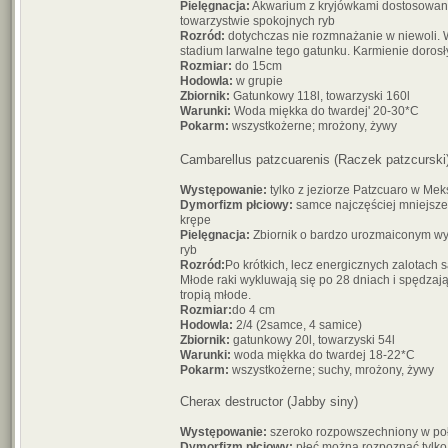
Pielęgnacja:
Akwarium z kryjówkami dostosowan
towarzystwie spokojnych ryb
Rozród:
dotychczas nie rozmnażanie w niewoli. 
stadium larwalne tego gatunku. Karmienie doro
Rozmiar:
do 15cm
Hodowla:
w grupie
Zbiornik:
Gatunkowy 118l, towarzyski 160l
Warunki:
Woda miękka do twardej' 20-30*C
Pokarm:
wszystkożerne; mrożony, żywy
Cambarellus patzcuarenis (Raczek patzcurski
Występowanie:
tylko z jeziorze Patzcuaro w Me
Dymorfizm płciowy:
samce najczęściej mniejsze
krępe
Pielęgnacja:
Zbiornik o bardzo urozmaiconym wys
ryb
Rozród:
Po krótkich, lecz energicznych zalotach
Młode raki wykluwają się po 28 dniach i spędzaj
tropią młode.
Rozmiar:
do 4 cm
Hodowla:
2/4 (2samce, 4 samice)
Zbiornik:
gatunkowy 20l, towarzyski 54l
Warunki:
woda miękka do twardej 18-22*C
Pokarm:
wszystkożerne; suchy, mrożony, żywy
Cherax destructor (Jabby siny)
Występowanie:
szeroko rozpowszechniony w połu
Dymorfizm płciowy:
płeć można rozpoznać tylko