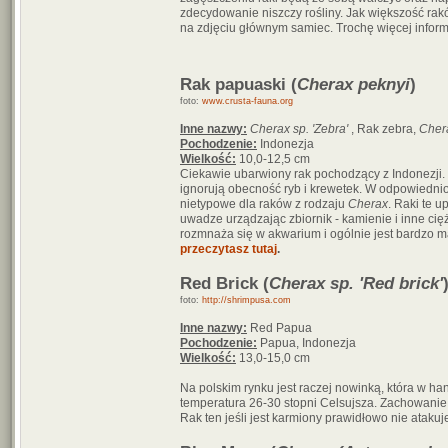
zdecydowanie niszczy rośliny. Jak większość rak
na zdjęciu głównym samiec. Trochę więcej inform
Rak papuaski (
Cherax peknyi
)
foto:
www.crusta-fauna.org
Inne nazwy:
Cherax sp. 'Zebra'
, Rak zebra,
Cher
Pochodzenie:
Indonezja
Wielkość:
10,0-12,5 cm
Ciekawie ubarwiony rak pochodzący z Indonezji. 
ignorują obecność ryb i krewetek. W odpowiedni
nietypowe dla raków z rodzaju
Cherax
. Raki te 
uwadze urządzając zbiornik - kamienie i inne cię
rozmnaża się w akwarium i ogólnie jest bardzo 
przeczytasz tutaj
.
Red Brick (
Cherax sp. 'Red brick'
foto:
http://shrimpusa.com
Inne nazwy:
Red Papua
Pochodzenie:
Papua, Indonezja
Wielkość:
13,0-15,0 cm
Na polskim rynku jest raczej nowinką, która w h
temperatura 26-30 stopni Celsujsza. Zachowanie
Rak ten jeśli jest karmiony prawidłowo nie atakuj