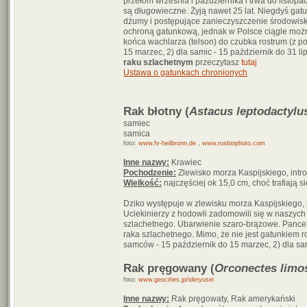
przełom września i października i trwa do listopad
są długowieczne. Żyją nawet 25 lat. Niegdyś ga
dżumy i postępujące zanieczyszczenie środowiska
ochroną gatunkową, jednak w Polsce ciągle możn
końca wachlarza (telson) do czubka rostrum (z p
15 marzec, 2) dla samic - 15 październik do 31 
raku szlachetnym
przeczytasz
tutaj
Ustawa o gatunkach chronionych
Rak błotny (
Astacus leptodactylu
samiec
samica
foto:
www.fv-heilbronn.de
,
www.rusbiophoto.com
Inne nazwy:
Krawiec
Pochodzenie:
Zlewisko morza Kaspijskiego, intr
Wielkość:
najczęściej ok 15,0 cm, choć trafiają s
Dziko występuje w zlewisku morza Kaspijskiego,
Uciekinierzy z hodowli zadomowili się w naszyc
szlachetnego. Ubarwienie szaro-brązowe. Pancerz
raka szlachetnego. Mimo, że nie jest gatunkiem
samców - 15 październik do 15 marzec, 2) dla sam
Rak pręgowany (
Orconectes limo
foto:
www.geocities.jp/ideryusei
Inne nazwy:
Rak pręgowaty, Rak amerykański