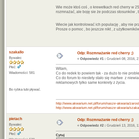
Wie może ktoś coś , o krewetkach red cherry w 25
rozmnażać, ale boję sie że podczas stosunków , 
Wiecie jak kontrolować ich populację , aby nie p
Prosze o pomoc , bo jeszcze nikt , z użytkowników
szakallo
Odp: Rozmnażanie red cherry ;)
Bywalec
«
Odpowiedz #1 :
Grudzień 08, 2016, 2
Płeć:
Witam,
Wiadomości: 581
Co do redek to powiem tak - za dużo to nie probl
Co do forum to niestety stało się martwe z niewi
reklamowych tylko same konkrety z życia.
Bo rybka lubi pływać.
http://www.akwarium.net.pl/forum/nasze-akwaria/zarosl
http://www.akwarium.net.pl/forum/nasze-akwaria/szak
pietach
Odp: Rozmnażanie red cherry ;)
Bywalec
«
Odpowiedz #2 :
Grudzień 13, 2016, 1
Płeć:
Cytuj