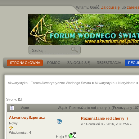
Witamy,
Gość
.
Zaloguj się
lub
zarejes
STRONA GŁÓWNA
POMOC
ZALOGUJ SIĘ
REJESTRACJA
REGU
Akwarystyka - Forum Akwarystyczne Wodnego Swiata
«
Akwarystyka
«
Nierybiaste
«
Strony: [
1
]
Autor
Wątek: Rozmnażanie red cherry ;) (Przeczytany 107
AkwariowySzperacz
Rozmnażanie red cherry ;)
Nowy
«
:
Grudzień 05, 2016, 20:07:56 »
Wiadomości: 4
Hejo !!