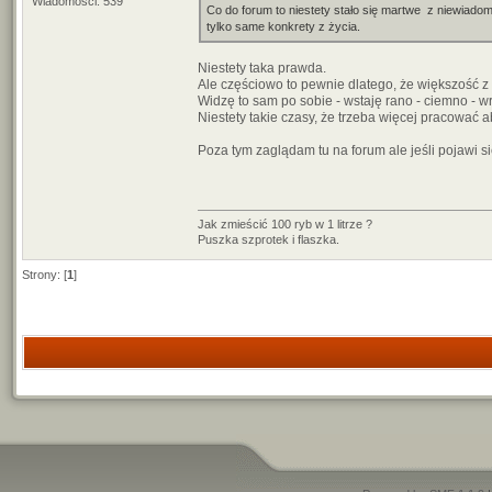
Wiadomości: 539
Co do forum to niestety stało się martwe z niewiadom
tylko same konkrety z życia.
Niestety taka prawda.
Ale częściowo to pewnie dlatego, że większość z 
Widzę to sam po sobie - wstaję rano - ciemno - 
Niestety takie czasy, że trzeba więcej pracować a
Poza tym zaglądam tu na forum ale jeśli pojawi s
Jak zmieścić 100 ryb w 1 litrze ?
Puszka szprotek i flaszka.
Strony: [
1
]