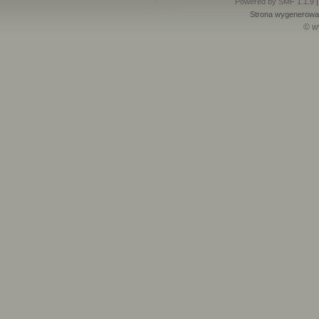
Powered by SMF 1.1.9
Strona wygenerowan
© w