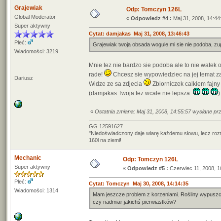
Grajewiak
Odp: Tomczyn 126L
Global Moderator
«
Odpowiedz #4 :
Maj 31, 2008, 14:44
Super aktywny
Cytat: damjakas Maj 31, 2008, 13:46:43
Płeć:
Grajewiak twoja obsada wogule mi sie nie podoba, zup
Wiadomości: 3219
Mnie tez nie bardzo sie podoba ale to nie watek 
rade!
Chcesz sie wypowiedziec na jej temat z
Dariusz
Widze ze sa zdjecia
Zbiorniczek calkiem fajn
(damjakas Twoja tez wcale nie lepsza
)
«
Ostatnia zmiana: Maj 31, 2008, 14:55:57 wysłane pr
GG 12591627
"Niedoświadczony daje wiarę każdemu słowu, lecz roz
160l na ziemi!
Mechanic
Odp: Tomczyn 126L
Super aktywny
«
Odpowiedz #5 :
Czerwiec 11, 2008, 1
Płeć:
Cytat: Tomczyn Maj 30, 2008, 14:14:35
Wiadomości: 1314
Mam jeszcze problem z korzeniami. Rośliny wypuszczaj
czy nadmiar jakichś pierwiastków?