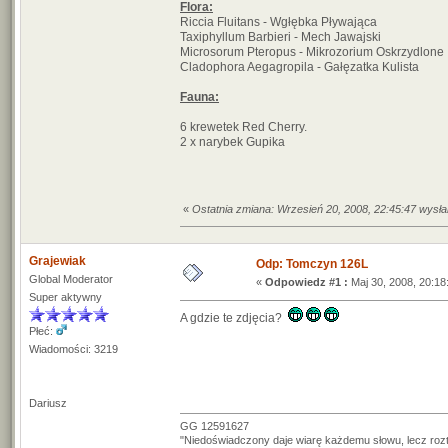
Flora:
Riccia Fluitans - Wgłębka Pływająca
Taxiphyllum Barbieri - Mech Jawajski
Microsorum Pteropus - Mikrozorium Oskrzydlone
Cladophora Aegagropila - Gałęzatka Kulista
Fauna:
6 krewetek Red Cherry.
2 x narybek Gupika
«
Ostatnia zmiana: Wrzesień 20, 2008, 22:45:47 wys
Grajewiak
Odp: Tomczyn 126L
Global Moderator
«
Odpowiedz #1 :
Maj 30, 2008, 20:18
Super aktywny
A gdzie te zdjęcia?
Płeć:
Wiadomości: 3219
Dariusz
GG 12591627
"Niedoświadczony daje wiarę każdemu słowu, lecz roz