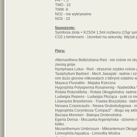
PH - 7,5
TWO - 10
TWW -6
NO2 - nie wykrywalne
NO3 - 10
Nawożenie:
Symfonia złota + K2SO4 1,5ml roztworu (15gr sy
CO2 z bimbrowni - 1bombel na sekundę. Wężyk po
Flora:
Alternanthera Bettzickiana Red - nie rośnie mi zby
ziemią gnije.
Nymphaea Lotus - Red - strasznie szybko rośnie pi
Taxiphyllum Barbieri - Mech Jawajski - ładnie i 
nim dużo glonów nitkowatych z którymi ostatnio w
Mayaca Fluviatilis - Majaka Rzeczna
Hygrophila Polysperma Rosanervig - Nadwódka Wi
Rotala Rotundifolia - Rotala Okrągłolistna -ładnie 
Ludwigia Repens - Ludwigia Płożąca - puki co nie
Lilaeopsis Brasiliensis - Trawka Brazylijska - ładn
Nesaea Crassicaulis - Nesea Grubołodygowa - inne
Hygrophila Corymbosa 'Compact" - długo się akl
Bacopa Monnieri - Bakopa Drobnolistna
Egeria Densa - Moczarka Argentyńska - dziwnie roś
kółko.
Micranthemum Umbrosum - Mikrantemum Okrągłolis
Limnophila Aquatica - Limnofila Wodna