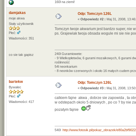
160l na ziemi!
damjakas
Odp: Tomczyn 126L
moje akwa
«
Odpowiedz #2 :
Maj 31, 2008, 13:46
Stały użytkownik
Tomczyn twoje akwarium jest bardzo super, nie w
Płeć:
ps. Grajewiak twoja obsada wogule mi sie nie pod
Wiadomości: 351
240l Guramiowete:
co sie tak gapisz
- 9 Wielkopłetwów, 6 gurami mozaikowych, 6 gurami dw
roślinność
54l neonkarium
- 8 neonków czerwonych i około 16 małych cudem prze
bartekw
Odp: Tomczyn 126L
Bywalec
«
Odpowiedz #3 :
Maj 31, 2008, 13:50
Płeć:
calkiem fajne akwa , dobrze sie zapowida , ta ob
Wiadomości: 417
w odstepach okolo 5 dniowych , po co ? by nie 
pozatym fajnie
540l
http://www.fotosik.pl/pokaz_obrazek/e80a2bf902