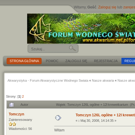
Witamy,
Gość
.
Zaloguj się
lub
zarejes
STRONA GŁÓWNA
POMOC
ZALOGUJ SIĘ
REJESTRACJA
REGU
Akwarystyka - Forum Akwarystyczne Wodnego Swiata
«
Nasze akwaria
«
Nasze akwa
Strony: [
1
]
2
Autor
Wątek: Tomczyn 126L ogólne + 12l krewetkarium (Pr
Tomczyn
Tomczyn 126L ogólne + 12l krewe
Zainteresowany
«
:
Maj 30, 2008, 14:14:35 »
Wiadomości: 56
Witam