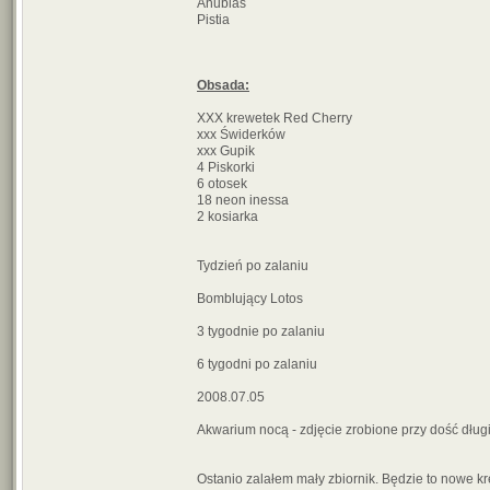
Anubias
Pistia
Obsada:
XXX krewetek Red Cherry
xxx Świderków
xxx Gupik
4 Piskorki
6 otosek
18 neon inessa
2 kosiarka
Tydzień po zalaniu
Bomblujący Lotos
3 tygodnie po zalaniu
6 tygodni po zalaniu
2008.07.05
Akwarium nocą - zdjęcie zrobione przy dość długi
Ostanio zalałem mały zbiornik. Będzie to nowe k