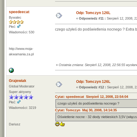
speedeecat
Odp: Tomczyn 126L
Bywalec
«
Odpowiedz #11 :
Sierpień 12, 2008, 2
Płeć:
czego użyłeś do podświetlenia nocnego ? Extra 
Wiadomości: 530
http://www.moja-
akwamania.za.pl
«
Ostatnia zmiana: Sierpień 12, 2008, 22:56:55 wysła
Grajewiak
Odp: Tomczyn 126L
Global Moderator
«
Odpowiedz #12 :
Sierpień 12, 2008, 2
Super aktywny
Cytat: speedeecat Sierpień 12, 2008, 22:54:04
Płeć:
czego użyłeś do podświetlenia nocnego ?
Wiadomości: 3219
Cytat: Tomczyn Maj 30, 2008, 14:14:35
Oświetlenie nocne - 32 diody niebieskich 3,5V (włącz
Dariusz