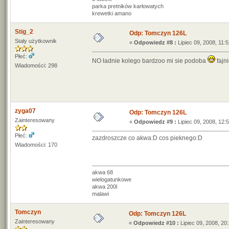
parka pretników karłowatych
krewetki amano
Stig_2
Odp: Tomczyn 126L
Stały użytkownik
«
Odpowiedz #8 :
Lipiec 09, 2008, 11:5
Płeć:
NO ładnie kolego bardzoo mi sie podoba
fajni
Wiadomości: 298
zyga07
Odp: Tomczyn 126L
Zainteresowany
«
Odpowiedz #9 :
Lipiec 09, 2008, 12:
Płeć:
zazdroszcze co akwa:D cos pieknego:D
Wiadomości: 170
akwa 68
wielogatunkowe
akwa 200l
malawi
Tomczyn
Odp: Tomczyn 126L
Zainteresowany
«
Odpowiedz #10 :
Lipiec 09, 2008, 20