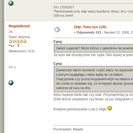
GG 12591627
"Niedoświadczony daje wiarę każdemu słowu, lecz roz
160l na ziemi!
Magdallenah
Odp: Tomczyn 126L
Ja.
«
Odpowiedz #13 :
Sierpień 12, 2008, 2
Super aktywny
Cytuj
Płeć:
Jakieś sugestie? Może któryś z gatunków nie powini
Wiadomości: 1131
Ja bym tak drastycznie nie cięła. Nie lepiej w po
Cytuj
I'm ;)
Zamierzam także wymienić część plaży na aquasubstra
czarnym wyglądają o niebo lepiej niż na białym.
Tutaj pytanie czy przed wsypaniem AQII na miejsce ka
nie zorbie to obawiam się, że mi będzie pływać gran
substrat od razu na dno.
Imho będzie błoto tak czy siak. Przynajmniej ja 
Zrób test w umywalce czy tonie- ja już zdążyłam
Kolejne pomieszanie Low z High
Pozdrawiam, Magda.