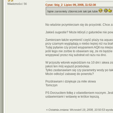
Wiadomości: 56
Cytat: Stig_2 Lipiec 09, 2008, 11:52:38
fajnie zarosniety zbiorniczek taki jak lubie
No właśnie przymierzam się do przycinki. Chce za
Jakieś sugestie? Może któryś z gatunków nie po
Zamierzam także wymienić część plaży na aquasub
przy czarnym wyglądają o niebo lepiej niż na bia
Tutaj pytanie czy przed wsypaniem AQII na miejsc
jeśli tego nie zorbie to obawiam się, że mi będz
wsypywać przez nią substrat od razu na dno.
W przyszły wtorek wyjeżdżam na 10 dni i akwa zo
jakoś ten mój wyjazd przeboleje.
Tylko zastanawiam się czy parametry wody po ta
Może odłożyć zabawę do powrotu?
Pozdrawiam i dziękuje za miłe słowa
Tomczyn
PS Dorzuciłem fotkę z oświetleniem nocnym. Jest
ustawieniami i wstawię w krótce lepszą.
«
Ostatnia zmiana: Wrzesień 19, 2008, 10:50:53 wys