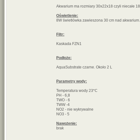
Akwarium ma rozmiary 30x22x18 czyli niecałe 18
Oświetlenie:
8W świetlówka zawieszona 30 cm nad akwarium.
Filtr:
Kaskada FZN1
Podłoże:
AquaSubstrate czarne. Około 2 L
Parametry wody:
Temperatura wody 23*C
PH - 6,8
TWO - 6
TWW -4
NO2 - nie wykrywalne
NO3 - 5
Nawożenie:
brak