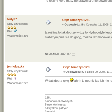
Te rosliny ktore masz po prawej stronie powinienes
tedy87
Odp: Tomczyn 126L
Stały użytkownik
«
Odpowiedz #6 :
Czerwiec 11, 2008, 1
Płeć:
ta roślina to jak dobrze widzę to Hydrocotyle leuc
Wiadomości: 396
słabszym pnie sie do góry), można też mocować 
NI MA MNIE JUŻ TU: (((
jemioluszka
Odp: Tomczyn 126L
Stały użytkownik
«
Odpowiedz #7 :
Lipiec 09, 2008, 11:1
Płeć:
Widać dobra rękę
ahhh te neonki kto ich nie l
Wiadomości: 222
126l:
5 neonów czerwonych
5 neonów inessa
5 kirysków pstrych
3 otoski