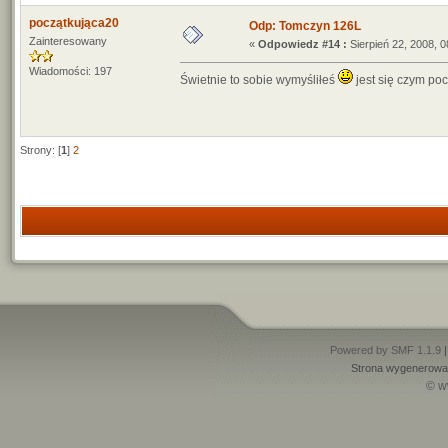
początkująca20
Odp: Tomczyn 126L
Zainteresowany
«
Odpowiedz #14 :
Sierpień 22, 2008, 0
Wiadomości: 197
Świetnie to sobie wymyśliłeś
jest się czym po
Strony: [
1
]
2
Powered by SMF 1.1.9
Strona wygenerowan
© w