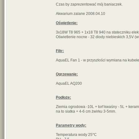
Czas by zaprezentować mój baniaczek.
Akwarium zalane 2008.04.10
Oświetlenie:
3x18W T8 965 + 1x18 T8 940 na stateczniku ele
Oświetlenie nocne - 32 diody niebieskich 3,5V (
Filtr:
AquaEL Fan 1 - w przyszłości wymiana na kubeł
Ogrzewanie:
AquaEL AQ200
Podłoże:
Ziemia ogrodowa -10L + torf kwaśny - 5L + keram
na to siatka + 4-6 cm żwirku 3-5mm.
Parametry wody:
Temperatura wody 25*C