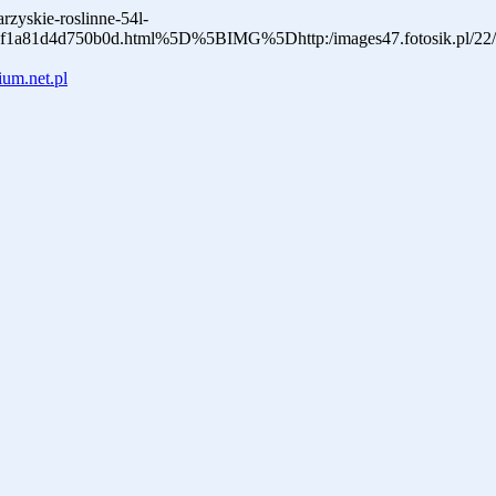
rzyskie-roslinne-54l-
k/05f1a81d4d750b0d.html%5D%5BIMG%5Dhttp:/images47.fotosik.
um.net.pl