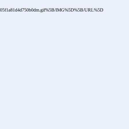
pl/22/05f1a81d4d750b0dm.gif%5B/IMG%5D%5B/URL%5D