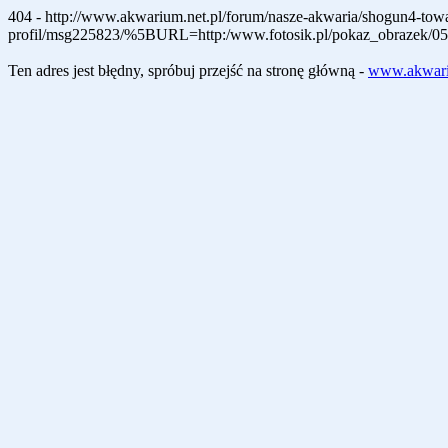
404 - http://www.akwarium.net.pl/forum/nasze-akwaria/shogun4-towa
profil/msg225823/%5BURL=http:/www.fotosik.pl/pokaz_obraze
Ten adres jest błędny, spróbuj przejść na stronę główną -
www.akwari