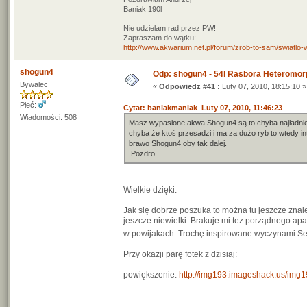
Baniak 190l
Nie udzielam rad przez PW!
Zapraszam do wątku:
http://www.akwarium.net.pl/forum/zrob-to-sam/swiatlo
shogun4
Odp: shogun4 - 54l Rasbora Heteromor
Bywalec
«
Odpowiedz #41 :
Luty 07, 2010, 18:15:10 »
Płeć:
Cytat: baniakmaniak Luty 07, 2010, 11:46:23
Wiadomości: 508
Masz wypasione akwa Shogun4 są to chyba najładniejs
chyba że ktoś przesadzi i ma za dużo ryb to wtedy in
brawo Shogun4 oby tak dalej.
Pozdro
Wielkie dzięki.
Jak się dobrze poszuka to można tu jeszcze znal
jeszcze niewielki. Brakuje mi tez porządnego apa
w powijakach. Trochę inspirowane wyczynami Seb
Przy okazji parę fotek z dzisiaj:
powiększenie:
http://img193.imageshack.us/img