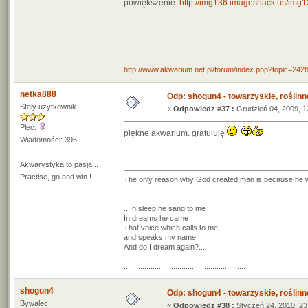
powiększenie:
http://img136.imageshack.us/img
http://www.akwarium.net.pl/forum/index.php?topic=
netka888
Odp: shogun4 - towarzyskie, roślinne 
Stały użytkownik
«
Odpowiedz #37 :
Grudzień 04, 2009, 1
Płeć:
piękne akwarium. gratuluję
Wiadomości: 395
Akwarystyka to pasja...
Practise, go and win !
The only reason why God created man is because he w
...In sleep he sang to me
In dreams he came
That voice which calls to me
and speaks my name
And do I dream again?...
...........................................................
shogun4
Odp: shogun4 - towarzyskie, roślinne 
Bywalec
«
Odpowiedz #38 :
Styczeń 24, 2010, 23