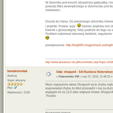
W zbiorniku jest korzeń obsadzony gałęzatką i m
powodu filtra wewnętrznego w zbiorniczku jest też
niebawem...
Doszła tez blyxa. Do pierwszego zbiornika równie
i prętniki. Prawie 'azja'
Samiec prętnika non s
trawnik z glossostigmy. Niby podłoże do tego za s
Problem natomiast stanowią świderki, regularnie
powiększenie:
http://img695.imageshack.us/img
http://www.akwarium.net.pl/forum/index.php?topic=
baniakmaniak
Odp: shogun4 - 54l Rasbora Heteromor
Andrzej
«
Odpowiedz #40 :
Luty 07, 2010, 11:46:23 »
Super aktywny
Masz wypasione akwa Shogun4 są to chyba najład
Płeć:
wypowiadał chyba że ktoś przesadzi i ma za dużo 
wygląda mi na 112l albo większe brawo Shogun4 
Wiadomości: 2108
Pozdro
Pozdrawiam Andrzej