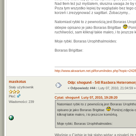
Nad tłem też już myślałem, słuszna uwaga że by s
Poza tym wszystko lepiej by wyglądało bez tego 
korzeń i zrezygnować z sagittari. Zobaczymy...
Natomiast rybki to z pewnością jest Boraras Uroph
sklepie opisano je jako Boraras Brigittae
Poni
ruchliwości, sam kliknął takie makro, i to jeszcze
Moje rybki. Boraras Urophthalmoides:
Boraras Brigittae:
http://www.akwarium.net.pl/forum/index.php?topic=
maskotus
Odp: shogun4 - 54l Rasbora Heteromor
Stały użytkownik
«
Odpowiedz #44 :
Luty 07, 2010, 21:04:59 »
Płeć:
Cytat: shogun4 Luty 07, 2010, 19:28:20
Wiadomości: 239
Natomiast rybki to z pewnością jest Boraras Urophthal
opisano je jako Boraras Brigittae
Poniżej zdjęcia 
kliknął takie makro, i to jeszcze komórką.
Moje rybki. Boraras Urophthalmoides:
Właśnie u Ciebie je tak słabo widac a pisałeś że