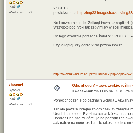
Płeć:
24.01.10
Wiadomości: 508
powiększenie:
http://img33.imageshack.us/img33
No i pozmieniało się. Zniknął trawnik z sagittari
Wszystko pod rybki tak żeby miały więcej miejsc
Do tego wreszcie porządne światło: GROLUX 15
Czy to lepiej, czy gorzej? Na pewno inaczej...
http://www.akwarium.net.pl/forum/index.php?topic=
shogun4
Odp: shogun4 - towarzyskie, roślinne 
Bywalec
«
Odpowiedz #39 :
Luty 06, 2010, 22:59:
Płeć:
Ponoć chodzenie po bagnach wciąga... Akwarystyka te
Wiadomości: 508
Tak oto powstał kolejny zbiorniczek. W zamyśle 
Urophthalmoides. Rybki na temat których trudno z
Boraras Brigittae, w które i ja na początku celo
Jak patrzę na moje, ok 1cm, to jakoś nie chce mi