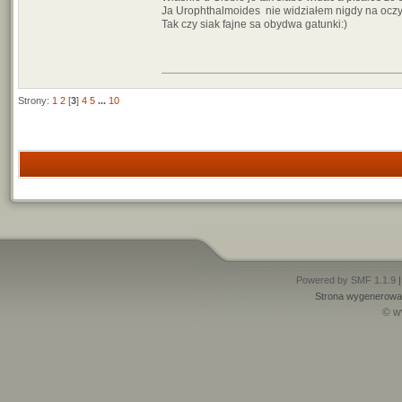
Ja Urophthalmoides nie widziałem nigdy na oczy 
Tak czy siak fajne sa obydwa gatunki:)
Strony:
1
2
[
3
]
4
5
...
10
Powered by SMF 1.1.9
Strona wygenerowan
© w