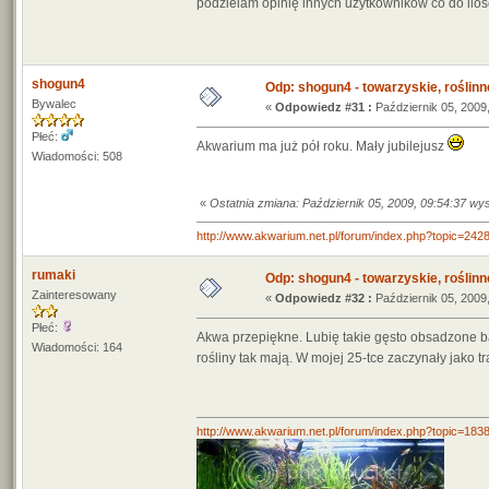
podzielam opinię innych użytkowników co do ilośc
shogun4
Odp: shogun4 - towarzyskie, roślinne 
Bywalec
«
Odpowiedz #31 :
Październik 05, 2009,
Płeć:
Akwarium ma już pół roku. Mały jubilejusz
Wiadomości: 508
«
Ostatnia zmiana: Październik 05, 2009, 09:54:37 w
http://www.akwarium.net.pl/forum/index.php?topic=
rumaki
Odp: shogun4 - towarzyskie, roślinne 
Zainteresowany
«
Odpowiedz #32 :
Październik 05, 2009,
Płeć:
Akwa przepiękne. Lubię takie gęsto obsadzone b
Wiadomości: 164
rośliny tak mają. W mojej 25-tce zaczynały jako 
http://www.akwarium.net.pl/forum/index.php?topic=183