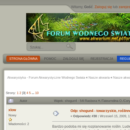
Witamy,
Gość
.
Zaloguj się
lub
zarejes
STRONA GŁÓWNA
POMOC
ZALOGUJ SIĘ
REJESTRACJA
REGU
Akwarystyka - Forum Akwarystyczne Wodnego Swiata
«
Nasze akwaria
«
Nasze akwa
Strony:
1
2
[
3
]
4
5
...
10
Autor
Wątek: shogun4 - 54l Rasbora H./Tateurndina O./Cor
xlow
Odp: shogun4 - towarzyskie, roślinne 
Nowy
«
Odpowiedz #30 :
Wrzesień 15, 2009, 1
Wiadomości: 2
Bardzo podoba mi się rozplanowanie roślin. Ludwi