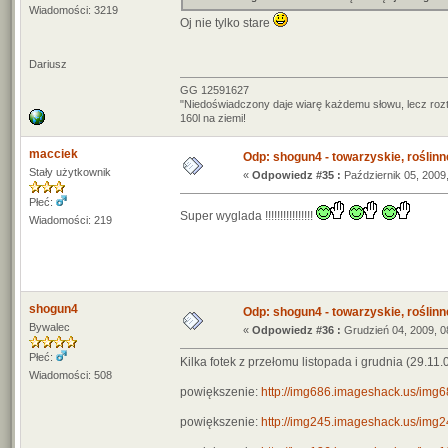
Wiadomości: 3219
Oj nie tylko stare
Dariusz
GG 12591627
"Niedoświadczony daje wiarę każdemu słowu, lecz roz
160l na ziemi!
macciek
Odp: shogun4 - towarzyskie, roślinne 
Stały użytkownik
«
Odpowiedz #35 :
Październik 05, 2009,
Płeć:
Super wyglada !!!!!!!!!!!!!!!!
Wiadomości: 219
shogun4
Odp: shogun4 - towarzyskie, roślinne 
Bywalec
«
Odpowiedz #36 :
Grudzień 04, 2009, 0
Płeć:
Kilka fotek z przełomu listopada i grudnia (29.11.
Wiadomości: 508
powiększenie:
http://img686.imageshack.us/img
powiększenie:
http://img245.imageshack.us/img