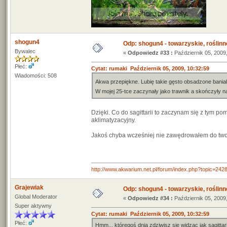
shogun4
Odp: shogun4 - towarzyskie, roślinne 
Bywalec
«
Odpowiedz #33 :
Październik 05, 2009,
Płeć:
Cytat: rumaki Październik 05, 2009, 10:32:59
Wiadomości: 508
Akwa przepiękne. Lubię takie gęsto obsadzone bania
W mojej 25-tce zaczynały jako trawnik a skończyły n
Dzięki. Co do sagittarii to zaczynam się z tym po
aklimatyzacyjny.
Jakoś chyba wcześniej nie zawędrowałem do twoje
http://www.akwarium.net.pl/forum/index.php?topic=
Grajewiak
Odp: shogun4 - towarzyskie, roślinne 
Global Moderator
«
Odpowiedz #34 :
Październik 05, 2009,
Super aktywny
Cytat: rumaki Październik 05, 2009, 10:32:59
Płeć:
Hmm... któregoś dnia zdziwisz się widząc jak sagittari