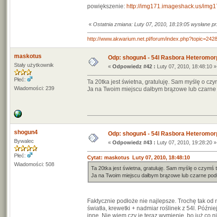
powiększenie:
http://img171.imageshack.us/img
«
Ostatnia zmiana: Luty 07, 2010, 18:19:05 wysłane 
http://www.akwarium.net.pl/forum/index.php?topic=
maskotus
Odp: shogun4 - 54l Rasbora Heteromor
Stały użytkownik
«
Odpowiedz #42 :
Luty 07, 2010, 18:48:10 »
Płeć:
Ta 20tka jest świetna, gratuluję. Sam myślę o cz
Wiadomości: 239
Ja na Twoim miejscu dałbym brązowe lub czarne p
shogun4
Odp: shogun4 - 54l Rasbora Heteromor
Bywalec
«
Odpowiedz #43 :
Luty 07, 2010, 19:28:20 »
Płeć:
Cytat: maskotus Luty 07, 2010, 18:48:10
Wiadomości: 508
Ta 20tka jest świetna, gratuluję. Sam myślę o czymś 
Ja na Twoim miejscu dałbym brązowe lub czarne podło
Faktycznie podłoże nie najlepsze. Trochę tak od 
światła, krewetki + nadmiar roślinek z 54l. Późni
inne. Nie wiem czy je teraz wymienię, bo już co ni