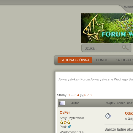
Wita
STRONA GŁÓWNA
POMOC
ZALOGUJ S
Akwarystyka - Forum Akwarystyczne Wodnego Sw
Strony:
1
...
3
4
[
5
]
6
7
8
Autor
Wątek: renii2- na
CyFer
Odp:
Stały użytkownik
«
Odp
Płeć:
Bardzo ładne ak
Wiadomości: 339