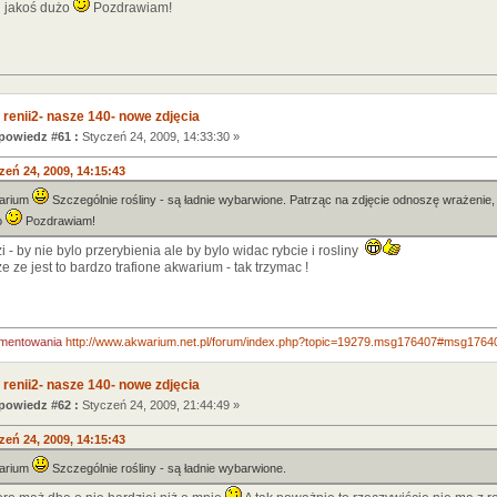
ch jakoś dużo
Pozdrawiam!
 renii2- nasze 140- nowe zdjęcia
owiedz #61 :
Styczeń 24, 2009, 14:33:30 »
zeń 24, 2009, 14:15:43
warium
Szczególnie rośliny - są ładnie wybarwione. Patrząc na zdjęcie odnoszę wrażenie, ż
żo
Pozdrawiam!
i - by nie bylo przerybienia ale by bylo widac rybcie i rosliny
e ze jest to bardzo trafione akwarium - tak trzymac !
mentowania
http://www.akwarium.net.pl/forum/index.php?topic=19279.msg176407#msg1764
 renii2- nasze 140- nowe zdjęcia
owiedz #62 :
Styczeń 24, 2009, 21:44:49 »
zeń 24, 2009, 14:15:43
warium
Szczególnie rośliny - są ładnie wybarwione.