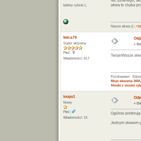
Nic dziwnego, sko
akwa to chyba po
lubimy rybcie (;
Nasze akwa ((-;
ht
lwica79
Odp:
Super aktywny
«
Od
Płeć:
Twoje/Wasze akwar
Wiadomości: 917
Pozdrawiam . Edyt
Moje akwaria-300l, 
filmiki z moimi ry
loopo1
Odp:
Nowy
«
Od
Płeć:
Ogólnie preferuję 
Wiadomości: 15
Jednym słowem gra