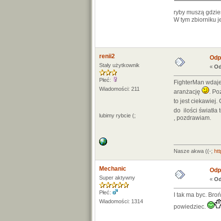
ryby muszą gdzie
W tym zbiorniku j
renii2
Odp:
Stały użytkownik
«
Od
Płeć:
FighterMan wdaje 
Wiadomości: 211
aranżację
. Po
to jest ciekawiej.
do ilości światła
lubimy rybcie (;
, pozdrawiam.
Nasze akwa ((-;
ht
Mechanic
Odp:
Super aktywny
«
Od
Płeć:
I tak ma byc. Bro
Wiadomości: 1314
powiedziec.