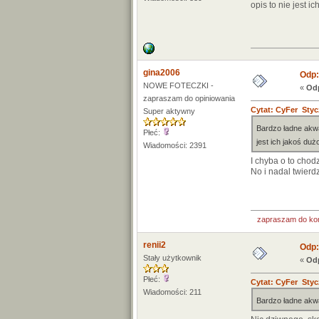
opis to nie jest i
gina2006
Odp:
NOWE FOTECZKI -
«
Odp
zapraszam do opiniowania
Cytat: CyFer Styc
Super aktywny
Bardzo ładne ak
Płeć:
jest ich jakoś du
Wiadomości: 2391
I chyba o to chodz
No i nadal twierdz
zapraszam do ko
renii2
Odp:
Stały użytkownik
«
Odp
Płeć:
Cytat: CyFer Styc
Wiadomości: 211
Bardzo ładne ak