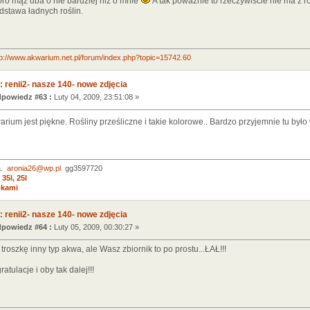
ro mąż dba o nie bardziej niż o mnie
A tak poważnie to rzeczywiście nie ma z r
dstawa ładnych roślin.
tp://www.akwarium.net.pl/forum/index.php?topic=15742.60
 renii2- nasze 140- nowe zdjęcia
powiedz #63 :
Luty 04, 2009, 23:51:08 »
ium jest piękne. Rośliny prześliczne i takie kolorowe.. Bardzo przyjemnie tu był
a.
aronia26@wp.pl
gg3597720
35l, 25l
bkami
 renii2- nasze 140- nowe zdjęcia
powiedz #64 :
Luty 05, 2009, 00:30:27 »
troszkę inny typ akwa, ale Wasz zbiornik to po prostu...ŁAŁ!!!
tulacje i oby tak dalej!!!