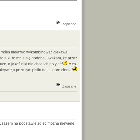
Zapisane
ci roślin niełatwo wykombinować ciekawą
 do luki, to mnie się podoba, uważam, że przez
ucę, a jakoś nikt nie chce ich przyjąć
. A co
okrywie,a poza tym pistia daje sporo cienia
Zapisane
ik. Czasem na podstawie zdjec mozna niewiele