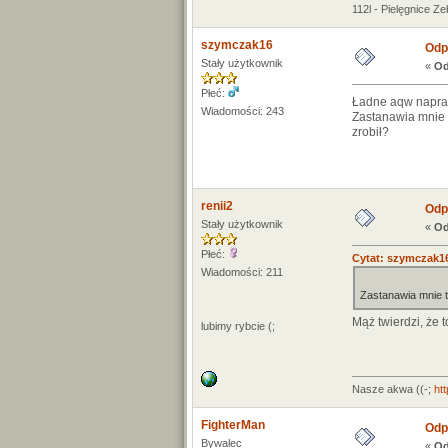
112l - Pielęgnice Ze
szymczak16
Odp:
Stały użytkownik
«
Od
Płeć:
Ładne aqw napraw
Wiadomości: 243
Zastanawia mnie 
zrobił?
renii2
Odp:
Stały użytkownik
«
Od
Płeć:
Cytat: szymczak16
Wiadomości: 211
Zastanawia mnie t
Mąż twierdzi, że 
lubimy rybcie (;
Nasze akwa ((-;
ht
FighterMan
Odp:
Bywalec
«
Od