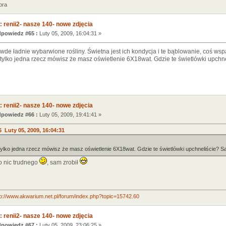
bra
 renii2- nasze 140- nowe zdjęcia
powiedz #65 :
Luty 05, 2009, 16:04:31 »
de ładnie wybarwione rośliny. Świetna jest ich kondycja i te bąblowanie, coś ws
tylko jedna rzecz mówisz że masz oświetlenie 6X18wat. Gdzie te świetlówki upchne
 renii2- nasze 140- nowe zdjęcia
powiedz #66 :
Luty 05, 2009, 19:41:41 »
 Luty 05, 2009, 16:04:31
ylko jedna rzecz mówisz że masz oświetlenie 6X18wat. Gdzie te świetlówki upchneliście? Sa
to nic trudnego
, sam zrobił
tp://www.akwarium.net.pl/forum/index.php?topic=15742.60
 renii2- nasze 140- nowe zdjęcia
powiedz #67 :
Luty 05, 2009, 23:06:25 »