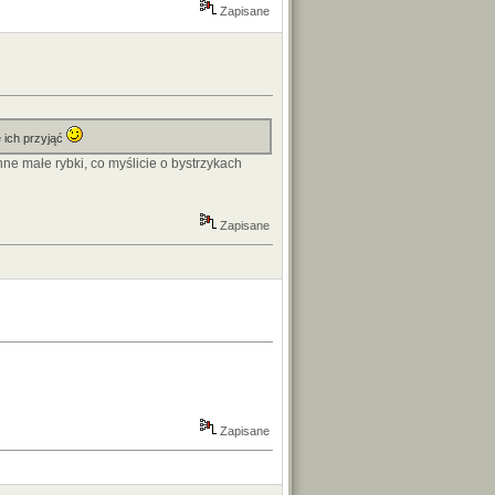
Zapisane
e ich przyjąć
ne małe rybki, co myślicie o bystrzykach
Zapisane
Zapisane