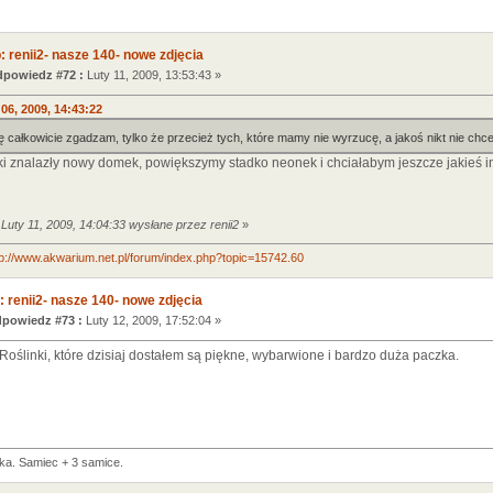
: renii2- nasze 140- nowe zdjęcia
powiedz #72 :
Luty 11, 2009, 13:53:43 »
 06, 2009, 14:43:22
ię całkowicie zgadzam, tylko że przecież tych, które mamy nie wyrzucę, a jakoś nikt nie chc
ybki znalazły nowy domek, powiększymy stadko neonek i chciałabym jeszcze jakieś in
Luty 11, 2009, 14:04:33 wysłane przez renii2
»
tp://www.akwarium.net.pl/forum/index.php?topic=15742.60
 renii2- nasze 140- nowe zdjęcia
powiedz #73 :
Luty 12, 2009, 17:52:04 »
oślinki, które dzisiaj dostałem są piękne, wybarwione i bardzo duża paczka.
ika. Samiec + 3 samice.