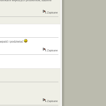
oslinkami większych problemów, stabilne
Zapisane
o wpaść i podziwiać
Zapisane
Zapisane