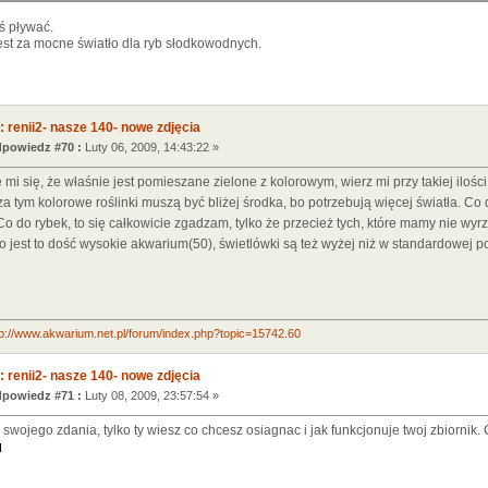
ś pływać.
est za mocne światło dla ryb słodkowodnych.
 renii2- nasze 140- nowe zdjęcia
powiedz #70 :
Luty 06, 2009, 14:43:22 »
mi się, że właśnie jest pomieszane zielone z kolorowym, wierz mi przy takiej iloś
za tym kolorowe roślinki muszą być bliżej środka, bo potrzebują więcej światła. Co
 Co do rybek, to się całkowicie zgadzam, tylko że przecież tych, które mamy nie wyrz
 to jest to dość wysokie akwarium(50), świetlówki są też wyżej niż w standardowej p
tp://www.akwarium.net.pl/forum/index.php?topic=15742.60
 renii2- nasze 140- nowe zdjęcia
powiedz #71 :
Luty 08, 2009, 23:57:54 »
ń swojego zdania, tylko ty wiesz co chcesz osiagnac i jak funkcjonuje twoj zbiorn