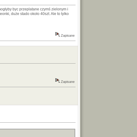
 mogłyby byc przeplatane czymś zielonym i
onki, duże stado około 40szt. Ale to tylko
Zapisane
Zapisane