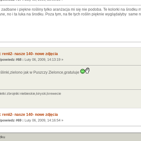
zadbane i piękne rośliny tylko aranżacja mi się nie podoba. Te kolorki na środku
ne, no i ta luka na środku. Poza tym, na tle tych roślin pięknie wyglądałyby same ne
 renii2- nasze 140- nowe zdjęcia
powiedz #68 :
Luty 06, 2009, 14:13:19 »
ślinki,zielono jak w Puszczy Zielonce,gratuluje
letki zbrojniki niebieskie,kiryski,krewecie
 renii2- nasze 140- nowe zdjęcia
powiedz #69 :
Luty 06, 2009, 14:16:54 »
odku