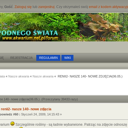
my,
Gość
.
Zaloguj się
lub
zarejestruj
. Czy otrzymałeś swój
email z kodem aktywacy
IĘ
REJESTRACJA
REGULAMIN
WIKI
iata
«
Nasze akwaria
«
Nasze akwaria
« RENII2- NASZE 140- NOWE ZDJĘCIA(06.05.)
sze 140- nowe zdjęcia(06.05.) (Przeczytany 39433 razy)
 renii2- nasze 140- nowe zdjęcia
owiedz #60 :
Styczeń 24, 2009, 14:15:43 »
warium
Szczególnie rośliny - są ładnie wybarwione. Patrząc na zdjęcie odnoszę w