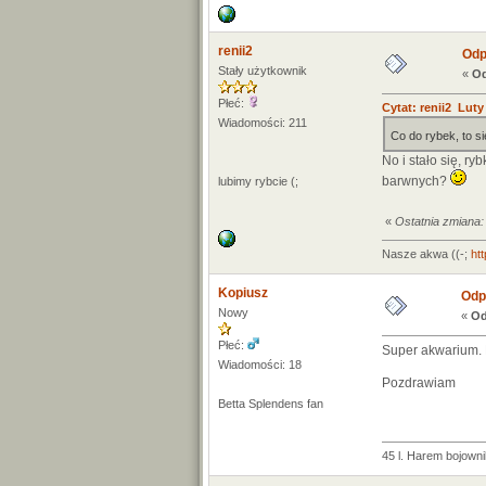
renii2
Odp
Stały użytkownik
«
Od
Płeć:
Cytat: renii2 Luty
Wiadomości: 211
Co do rybek, to s
No i stało się, r
barwnych?
lubimy rybcie (;
«
Ostatnia zmiana: 
Nasze akwa ((-;
ht
Kopiusz
Odp:
Nowy
«
Od
Płeć:
Super akwarium. R
Wiadomości: 18
Pozdrawiam
Betta Splendens fan
45 l. Harem bojown