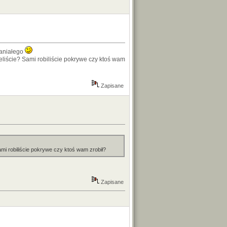
paniałego
liście? Sami robiliście pokrywe czy ktoś wam
Zapisane
mi robiliście pokrywe czy ktoś wam zrobił?
Zapisane