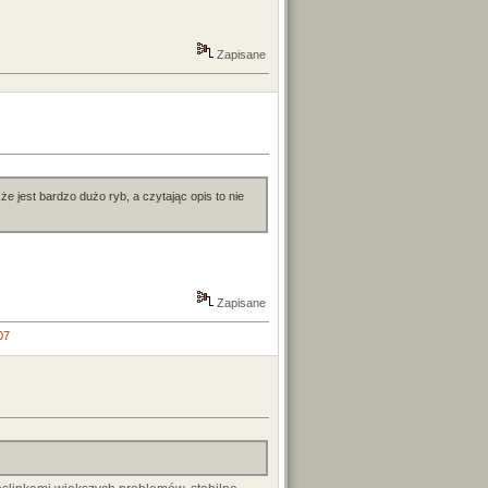
Zapisane
e jest bardzo dużo ryb, a czytając opis to nie
Zapisane
07