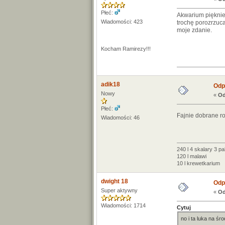
Płeć:
Akwarium pięknie 
Wiadomości: 423
trochę porozrzuca
moje zdanie.
Kocham Ramirezy!!!
adik18
Odp:
Nowy
«
Od
Płeć:
Fajnie dobrane ro
Wiadomości: 46
240 l 4 skalary 3 pa
120 l malawi
10 l krewetkarium
dwight 18
Odp:
Super aktywny
«
Od
Wiadomości: 1714
Cytuj
no i ta luka na śr