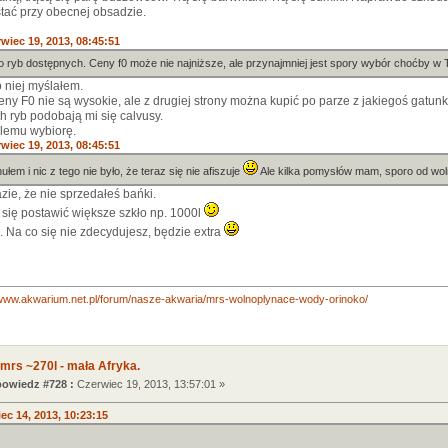
tać przy obecnej obsadzie.
wiec 19, 2013, 08:45:51
ro ryb dostępnych. Ceny f0 może nie najniższe, ale przynajmniej jest spory wybór choćby w
 niej myślałem.
ceny F0 nie są wysokie, ale z drugiej strony można kupić po parze z jakiegoś gatu
h ryb podobają mi się calvusy.
lemu wybiorę.
wiec 19, 2013, 08:45:51
ułem i nic z tego nie było, że teraz się nie afiszuje
Ale kilka pomysłów mam, sporo od woln
zie, że nie sprzedałeś bańki.
 się postawić większe szkło np. 1000l
 Na co się nie zdecydujesz, będzie extra
/www.akwarium.net.pl/forum/nasze-akwaria/mrs-wolnoplynace-wody-orinoko/
mrs ~270l - mała Afryka.
owiedz #728 :
Czerwiec 19, 2013, 13:57:01 »
ec 14, 2013, 10:23:15