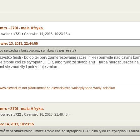
mrs ~270l - mała Afryka.
owiedz #721 :
Czerwiec 14, 2013, 10:23:15 »
wiec 13, 2013, 22:44:55
 po sprzedaży buszowców, sumików i całej reszty?
zystko (jeśli - bo do tej pory zainteresowanie raczej nikłe) pomyśle nad czymś k
że zrobie coś ze styropianu i CR, albo tylko ze styropianu + farba nierozpuszczalna
i się znudziły i potrzebuje zmian.
/www.akwarium.net.pl/forum/nasze-akwaria/mrs-wolnoplynace-wody-orinoko/
mrs ~270l - mała Afryka.
owiedz #722 :
Czerwiec 16, 2013, 21:48:43 »
ec 14, 2013, 10:23:15
wić w tła strukturalne - może zrobie coś ze styropianu i CR, albo tylko ze styropianu + farb