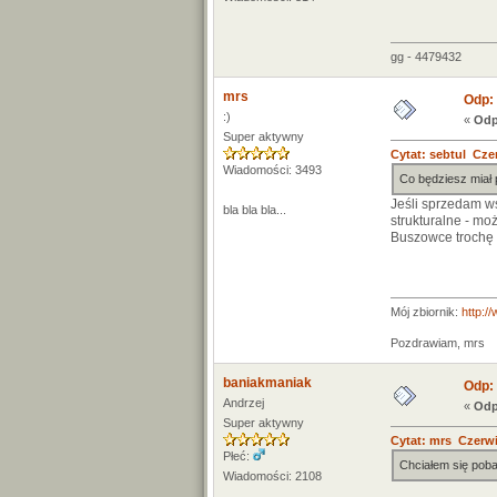
gg - 4479432
mrs
Odp: 
:)
«
Odp
Super aktywny
Cytat: sebtul Czer
Wiadomości: 3493
Co będziesz miał
Jeśli sprzedam ws
bla bla bla...
strukturalne - mo
Buszowce trochę m
Mój zbiornik:
http:/
Pozdrawiam, mrs
baniakmaniak
Odp: 
Andrzej
«
Odp
Super aktywny
Cytat: mrs Czerwi
Płeć:
Chciałem się poba
Wiadomości: 2108