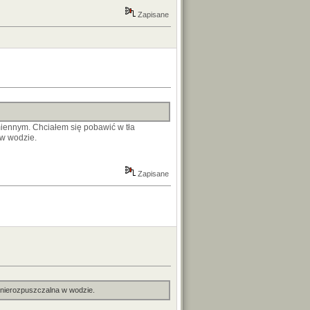
Zapisane
amiennym. Chciałem się pobawić w tła
 w wodzie.
Zapisane
a nierozpuszczalna w wodzie.