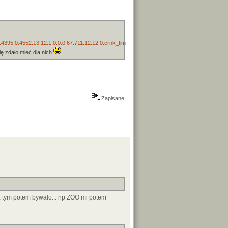
95.0.4552.13.12.1.0.0.0.67.711.12.12.0.crnk_timediscounta..0.0...1.1.17.img.x7gRlTO2c
się zdało mieć dla nich
Zapisane
 tym potem bywało... np ZOO mi potem