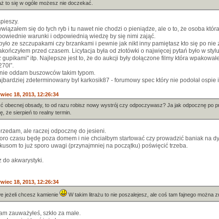
ż to się w ogóle możesz nie doczekać.
śpieszy.
ywiązałem się do tych ryb i tu nawet nie chodzi o pieniądze, ale o to, że osoba któr
powiednie warunki i odpowiednią wiedzę by się nimi zająć.
było ze szczupakami czy brzankami i pewnie jak nikt inny pamiętasz kto się po nie zg
akończyłem przed czasem. Licytacja była od złotówki o najwięcej pytań było w styl
 gupikami" itp. Najlepsze jest to, że do aukcji były dołączone filmy która wpakował
270l”.
 nie oddam buszowców takim typom.
jbardziej zdeterminowany byl karkosik87 - forumowy spec który nie podołał ospie 
wiec 18, 2013, 12:26:34
yć obecnej obsady, to od razu robisz nowy wystrój czy odpoczywasz? Ja jak odpocznę po p
, że sierpień to realny termin.
przedam, ale raczej odpocznę do jesieni.
ro czasu będę poza domem i nie chciałbym startować czy prowadzić baniak na dyst
kusom to już sporo uwagi (przynajmniej na początku) poświęcić trzeba.
 do akwarystyki.
wiec 18, 2013, 12:26:34
e jeżeli chcesz kamienie
W takim litrażu to nie poszalejesz, ale coś tam fajnego można z
sam zauważyłeś, szkło za małe.