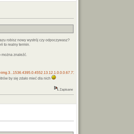
 razu robisz nowy wystrój czy odpoczywasz?
ń to realny termin.
go można znaleźć.
3...1536.4395.0.4552.13.12.1.0.0.0.67.711.12.12.0.crnk_timediscounta..0.0..
 litrów by się zdało mieć dla nich
Zapisane