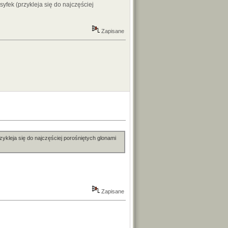
fek (przykleja się do najczęściej
Zapisane
kleja się do najczęściej porośniętych glonami
Zapisane