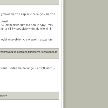
a gotowa będzie zapłacić za te ryby, będzie
łosił...
u "w jakim akwarium ma pan te ryby", "czy
em na YT i w podpisie widniało wielkimi
i wybił wszystkie ryby w swoim akwarium.
rzeprowadzce i ochłonę finansowo, to wracam do
ans. Sadzę się na tange – coś f0 lub f1 –
naleźć.