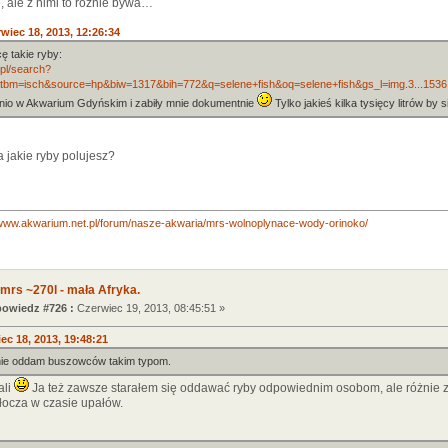
, ale z nimi to różnie bywa…
wiec 18, 2013, 12:26:34
cę takie ryby:
.pl/search?
&tbm=isch&source=hp&biw=1317&bih=772&q=selene+fish&oq=selene+fish&gs_l=img.3...1536.43
tnio w Akwarium Gdyńskim i zabiły mnie dokumentnie
Tylko jakieś kilka tysięcy litrów by 
na jakie ryby polujesz?
/www.akwarium.net.pl/forum/nasze-akwaria/mrs-wolnoplynace-wody-orinoko/
mrs ~270l - mała Afryka.
owiedz #726 :
Czerwiec 19, 2013, 08:45:51 »
ec 18, 2013, 19:48:21
 nie oddam buszowców takim typom.
ali
Ja też zawsze starałem się oddawać ryby odpowiednim osobom, ale różnie z
łocza w czasie upałów.