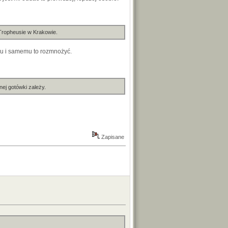
 Tropheusie w Krakowie.
nku i samemu to rozmnożyć.
ej gotówki zależy.
Zapisane