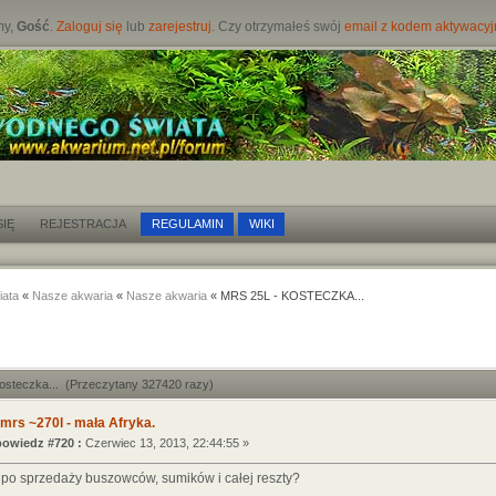
my,
Gość
.
Zaloguj się
lub
zarejestruj
. Czy otrzymałeś swój
email z kodem aktywacy
IĘ
REJESTRACJA
REGULAMIN
WIKI
iata
«
Nasze akwaria
«
Nasze akwaria
« MRS 25L - KOSTECZKA...
kosteczka... (Przeczytany 327420 razy)
mrs ~270l - mała Afryka.
owiedz #720 :
Czerwiec 13, 2013, 22:44:55 »
 po sprzedaży buszowców, sumików i całej reszty?