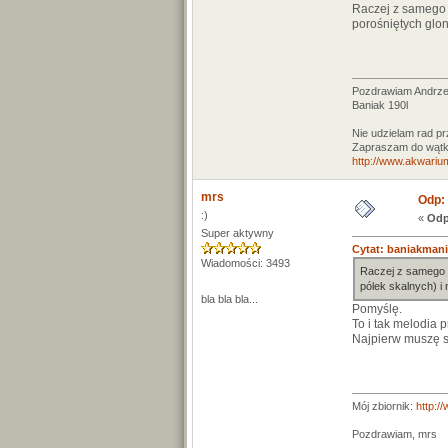
Raczej z samego 
porośniętych glon
Pozdrawiam Andrze
Baniak 190l
Nie udzielam rad p
Zapraszam do wątk
http://www.akwariu
mrs
Odp: 
:)
«
Odp
Super aktywny
Cytat: baniakmani
Wiadomości: 3493
Raczej z samego C
pólek skalnych) i 
bla bla bla...
Pomyślę.
To i tak melodia p
Najpierw muszę s
Mój zbiornik:
http:/
Pozdrawiam, mrs