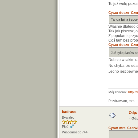
To już wolę pozos
Cytat: ducze Czer
Tanga fajna i spo
Właśnie dlatego o
Tak jak piszesz, 
Z popularniejszyc
Coś tam bez prob
Cytat: ducze Czer
Już tyle planów sn
Dobrze w takim ra
No chyba, że uda
Jedno jest pewne.
Mój zbiornik:
http:/
Pozdrawiam, mrs
badrass
Odp: 
Bywalec
«
Odp
Płeć:
Cytat: mrs Czerwi
Wiadomości: 744