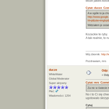
Może jakieś kolce
Cytat: ducze Czer
A w ogóle to ja ch
http://www.google
hl=pl&site=imghp
Widziałem je osta
Kozackie te ryby.
A tak realnie, to 
Mój zbiornik:
http:/
Pozdrawiam, mrs
ducze
Odp: 
WhiteWater
«
Odp
Global Moderator
Cytat: mrs Czerwi
Super aktywny
Za nic w świecie
Płeć:
No i to Ci się chw
Wiadomości: 1254
ugotowało skrzyp
Cytuj