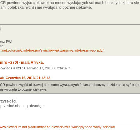
CR powinno wyjść ciekawiej na mocno wystających ścianach bocznych zbiera się sy
ami pólek skalnych) i nie wygląda to później ciekawie.
j
rzez PW!
u:
m.net.pl/forum/zrob-to-sam/swiatlo-w-akwarium-zrob-to-sam-porady/
mrs ~270l - mała Afryka.
owiedz #723 :
Czerwiec 17, 2013, 07:34:07 »
ak Czerwiec 16, 2013, 21:48:43
R powinno wyjść ciekawiej na mocno wystających ścianach bocznych zbiera się syfek (przy
nie wygląda to później ciekawie.
rzyszłości.
przedać obecną obsadę...
/www.akwarium.net.pl/forum/nasze-akwaria/mrs-wolnoplynace-wody-orinoko/