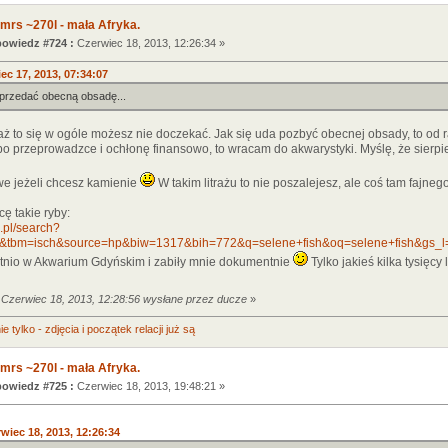
mrs ~270l - mała Afryka.
owiedz #724 :
Czerwiec 18, 2013, 12:26:34 »
ec 17, 2013, 07:34:07
przedać obecną obsadę...
aż to się w ogóle możesz nie doczekać. Jak się uda pozbyć obecnej obsady, to od
o przeprowadzce i ochłonę finansowo, to wracam do akwarystyki. Myślę, że sierpie
we jeżeli chcesz kamienie
W takim litrażu to nie poszalejesz, ale coś tam fajne
cę takie ryby:
.pl/search?
&tbm=isch&source=hp&biw=1317&bih=772&q=selene+fish&oq=selene+fish&gs_l=img.
atnio w Akwarium Gdyńskim i zabiły mnie dokumentnie
Tylko jakieś kilka tysięcy
 Czerwiec 18, 2013, 12:28:56 wysłane przez ducze
»
e tylko - zdjęcia i początek relacji już są
mrs ~270l - mała Afryka.
owiedz #725 :
Czerwiec 18, 2013, 19:48:21 »
wiec 18, 2013, 12:26:34