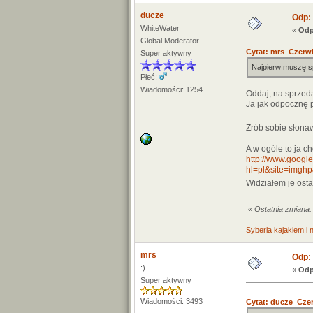
ducze
Odp: 
WhiteWater
«
Odp
Global Moderator
Cytat: mrs Czerwi
Super aktywny
Najpierw muszę s
Płeć:
Wiadomości: 1254
Oddaj, na sprzed
Ja jak odpocznę p
Zrób sobie słona
A w ogóle to ja ch
http://www.google
hl=pl&site=imghp
Widziałem je ost
«
Ostatnia zmiana:
Syberia kajakiem i ni
mrs
Odp: 
:)
«
Odp
Super aktywny
Wiadomości: 3493
Cytat: ducze Czer