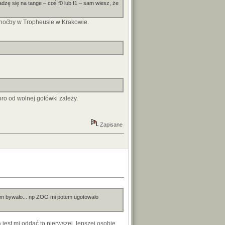
zę się na tange – coś f0 lub f1 – sam wiesz, że
 choćby w Tropheusie w Krakowie.
ro od wolnej gotówki zależy.
Zapisane
em bywało... np ZOO mi potem ugotowało
est mi oddać to pierwszej, lepszej osobie.