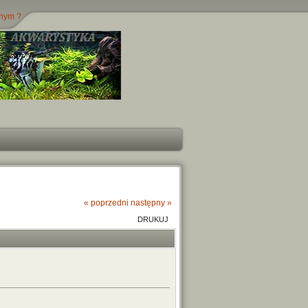
jnym ?
« poprzedni
następny »
DRUKUJ