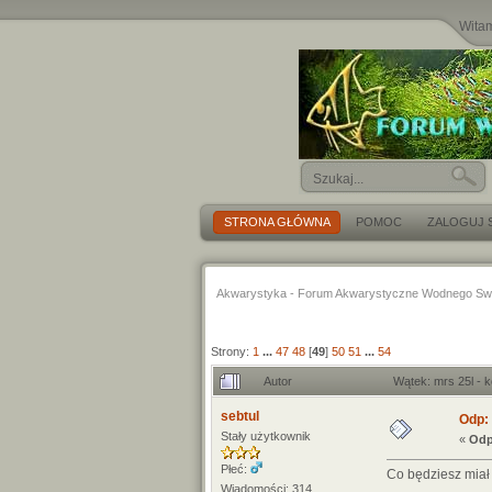
Wita
STRONA GŁÓWNA
POMOC
ZALOGUJ S
Akwarystyka - Forum Akwarystyczne Wodnego Sw
Strony:
1
...
47
48
[
49
]
50
51
...
54
Autor
Wątek: mrs 25l - 
sebtul
Odp: 
Stały użytkownik
«
Odp
Płeć:
Co będziesz miał
Wiadomości: 314