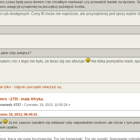
ro czasu będę poza domem i nie chciałbym startować czy prowadzić baniak na dystans. Sad
poro uwagi (przynajmniej na początku) poświęcić trzeba.
ro ryb dostępnych. Ceny f0 może nie najniższe, ale przynajmniej jest spory wybór
a jakie ryby polujesz?
ułem i nic z tego nie było, że teraz się nie afiszuje
Ale kilka pomysłów mam, spo
e tylko - zdjęcia i początek relacji już są
mrs ~270l - mała Afryka.
owiedz #727 :
Czerwiec 19, 2013, 10:50:26 »
wiec 19, 2013, 08:45:51
li
Ja też zawsze starałem się oddawać ryby odpowiednim osobom, ale różnie z tym pot
asie upałów.
.
ą, trącą się parę buszowców. Trą się barwniaki. Trą się sumiki. Naprawde szkoda j