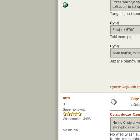
Przez wakacje spo
dzikusom to już s
Tanga fajna i spo
Cytuj
Zalejesz 576l?
Taki mam plan.
Cytuj
A tak realnie, to n
Już tyle planów sn
Syberia kajakiem i ni
mrs
Odp: 
:)
«
Odp
Super aktywny
Cytat: ducze Czer
Wiadomości: 3493
No i to Ci się chwa
skrzypłocza w cz
bla bla bla...
No więc właśnie..
Kurde, mam dobran