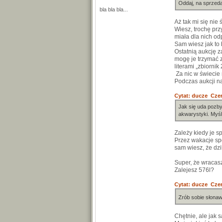
Oddaj, na sprzeda
bla bla bla...
Aż tak mi się nie 
Wiesz, trochę prz
miała dla nich od
Sam wiesz jak to 
Ostatnią aukcję z
mogę je trzymać z
literami „zbiornik 
Za nic w świecie
Podczas aukcji na
Cytat: ducze Czer
Jak się uda pozb
akwarystyki. Myślę
Zależy kiedy je s
Przez wakacje spo
sam wiesz, że dzi
Super, że wracasz
Zalejesz 576l?
Cytat: ducze Czer
Zrób sobie słonaw
Chętnie, ale jak 