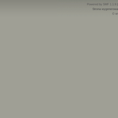
Powered by SMF 1.1.9
Strona wygenerowan
© w