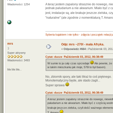
A teraz jestem zapalony strasznie do nowego, ni
Wiadomości: 1254
jednak paludarium a nie akwarium. Miało być z c
jest, instalacje są, ale brakuje jeszcze zielska,
"naturalne" (ale zgodnie z nomenklaturą T. Ama
Syberia kajakiem i nie tylko - zdjęcia i początek relacji 
mrs
Odp: mrs ~270l - mała Afryka.
:)
«
Odpowiedz #664 :
Październik 03, 201
Super aktywny
Cytat: ducze Październik 03, 2012, 06:38:49
Wiadomości: 3493
W sumie to ja cały czas sprzedaje
Ale pewnie, że 
w takim mieszkaniu jak moje, 576l to był basen).
bla bla bla...
No, zbiornik spory, ale taki litraż to coś pięknego.
Monotematyczny będe, ale stado żagli...
Super sprawa
Cytat: ducze Październik 03, 2012, 06:38:49
A teraz jestem zapalony strasznie do nowego, niewiel
paludarium a nie akwarium. Miało być z częścią wodną 
brakuje jeszcze zielska, czyli dość ważnego element
T. Amano