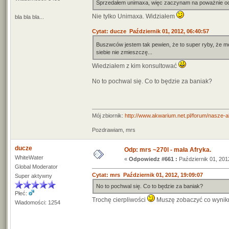
Sprzedałem unimaxa, więc zaczynam na poważnie odp
Nie tylko Unimaxa. Widziałem
bla bla bla...
Cytat: ducze Październik 01, 2012, 06:40:57
Buszwców jestem tak pewien, że to super ryby, że m
siebie nie zmieszczę...
Wiedziałem z kim konsultować
No to pochwal się. Co to będzie za baniak?
Mój zbiornik:
http://www.akwarium.net.pl/forum/nasze-
Pozdrawiam, mrs
ducze
Odp: mrs ~270l - mała Afryka.
WhiteWater
«
Odpowiedz #661 :
Październik 01, 201
Global Moderator
Cytat: mrs Październik 01, 2012, 19:09:07
Super aktywny
No to pochwal się. Co to będzie za baniak?
Płeć:
Trochę cierpliwości
Muszę zobaczyć co wynik
Wiadomości: 1254