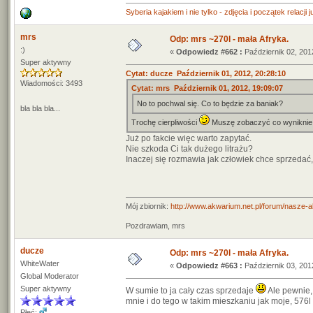
Syberia kajakiem i nie tylko - zdjęcia i początek relacji 
mrs
Odp: mrs ~270l - mała Afryka.
:)
«
Odpowiedz #662 :
Październik 02, 201
Super aktywny
Cytat: ducze Październik 01, 2012, 20:28:10
Wiadomości: 3493
Cytat: mrs Październik 01, 2012, 19:09:07
No to pochwal się. Co to będzie za baniak?
bla bla bla...
Trochę cierpliwości
Muszę zobaczyć co wyniknie
Już po fakcie więc warto zapytać.
Nie szkoda Ci tak dużego litrażu?
Inaczej się rozmawia jak człowiek chce sprzedać, 
Mój zbiornik:
http://www.akwarium.net.pl/forum/nasze-
Pozdrawiam, mrs
ducze
Odp: mrs ~270l - mała Afryka.
WhiteWater
«
Odpowiedz #663 :
Październik 03, 201
Global Moderator
Super aktywny
W sumie to ja cały czas sprzedaje
Ale pewnie, 
mnie i do tego w takim mieszkaniu jak moje, 576l 
Płeć: