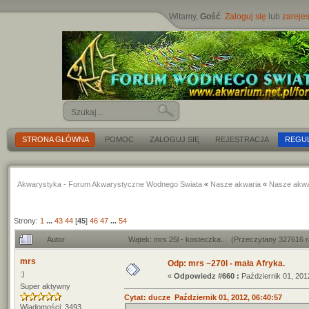
Witamy,
Gość
.
Zaloguj się
lub
zarejes
STRONA GŁÓWNA
POMOC
ZALOGUJ SIĘ
REJESTRACJA
REGU
Akwarystyka - Forum Akwarystyczne Wodnego Swiata
«
Nasze akwaria
«
Nasze akwa
Strony:
1
...
43
44
[
45
]
46
47
...
54
Autor
Wątek: mrs 25l - kosteczka... (Przeczytany 327616 
mrs
Odp: mrs ~270l - mała Afryka.
:)
«
Odpowiedz #660 :
Październik 01, 201
Super aktywny
Cytat: ducze Październik 01, 2012, 06:40:57
Wiadomości: 3493