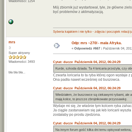
Wiadomości: 1254
Mój zbiornik już wystartował, tyle, że główne z
być problemów z aklimatyzacją.
Syberia kajakiem i nie tylko - zdjęcia i początek relacji 
mrs
Odp: mrs ~270l - mała Afryka.
:)
«
Odpowiedz #667 :
Październik 04, 201
Super aktywny
Wiadomości: 3493
Cytat: ducze Październik 04, 2012, 06:24:29
Kurde, szkoda dziada. Ta 4 loricaria przeżyła, czy o
bla bla bla...
Czwarta loricaria to ta ryba której ogon wystaje 
Ona padła nawet wcześniej od buszowca.
Cytat: ducze Październik 04, 2012, 06:24:29
Wiedziałem, że buszowce są ciekawymi rybami, ale aż 
mają kolce, to jeszcze zbrojnikowate przyssawkę.
Wydaje mi się, że właśnie tym kolcem ryba zahacz
Ja ciągle zastanawiam się jak łeb loricarii wyszła
zostałaby po prostu zjedzona.
Cytat: ducze Październik 04, 2012, 06:24:29
Na innym forum gość kilka dni temu opisywał welona, 