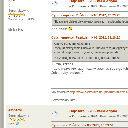
mrs
Odp: mrs ~270l - mała Afryka.
:)
«
Odpowiedz #673 :
Październik 05, 201
Super aktywny
Cytat: emperor Październik 05, 2012, 19:29:20
Wiadomości: 3493
Nic się nie dzieje ciekawego, poza tym moje zdanie zn
Ano znam
bla bla bla...
Cytat: emperor Październik 05, 2012, 19:29:20
Altumy trafiły do właściciela.
Padły mi wszystkie Farowelle, nie wiem z jakiej przyc
Zbiornik żyje swoim życiem, nie ingeruje wcale.
Poszukuję nowych ryb i nie mogę dostać, co wku.... 
Kurde, szkoda.
Padły wszystkie razem czy w pewnych odstępac
Jakiej ryby szukasz?
Mój zbiornik:
http://www.akwarium.net.pl/forum/nasze-
Pozdrawiam, mrs
emperor
Odp: mrs ~270l - mała Afryka.
Super aktywny
«
Odpowiedz #674 :
Październik 05, 201
Płeć:
Cytat: mrs Październik 05, 2012, 19:33:51