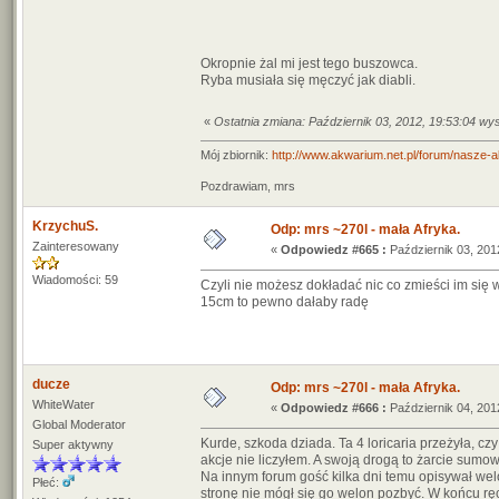
Okropnie żal mi jest tego buszowca.
Ryba musiała się męczyć jak diabli.
«
Ostatnia zmiana: Październik 03, 2012, 19:53:04 wy
Mój zbiornik:
http://www.akwarium.net.pl/forum/nasze-
Pozdrawiam, mrs
KrzychuS.
Odp: mrs ~270l - mała Afryka.
Zainteresowany
«
Odpowiedz #665 :
Październik 03, 201
Wiadomości: 59
Czyli nie możesz dokładać nic co zmieści im się 
15cm to pewno dałaby radę
ducze
Odp: mrs ~270l - mała Afryka.
WhiteWater
«
Odpowiedz #666 :
Październik 04, 201
Global Moderator
Kurde, szkoda dziada. Ta 4 loricaria przeżyła, c
Super aktywny
akcje nie liczyłem. A swoją drogą to żarcie sumo
Na innym forum gość kilka dni temu opisywał welo
Płeć:
stronę nie mógł się go welon pozbyć. W końcu rę