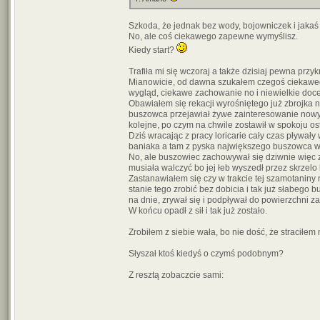
Szkoda, że jednak bez wody, bojowniczek i jakaś
No, ale coś ciekawego zapewne wymyślisz.
Kiedy start?
Trafiła mi się wczoraj a także dzisiaj pewna przy
Mianowicie, od dawna szukałem czegoś ciekawego n
wygląd, ciekawe zachowanie no i niewielkie doc
Obawiałem się rekacji wyrośniętego już zbrojka 
buszowca przejawiał żywe zainteresowanie nowymi
kolejne, po czym na chwile zostawił w spokoju os
Dziś wracając z pracy loricarie cały czas pływał
baniaka a tam z pyska największego buszowca wys
No, ale buszowiec zachowywał się dziwnie więc z
musiała walczyć bo jej łeb wyszedł przez skrzelo
Zastanawiałem się czy w trakcie tej szamotaniny 
stanie tego zrobić bez dobicia i tak już słabego 
na dnie, zrywał się i podpływał do powierzchni 
W końcu opadł z sił i tak już zostało.
Zrobiłem z siebie wała, bo nie dość, że stracił
Słyszał ktoś kiedyś o czymś podobnym?
Z resztą zobaczcie sami: