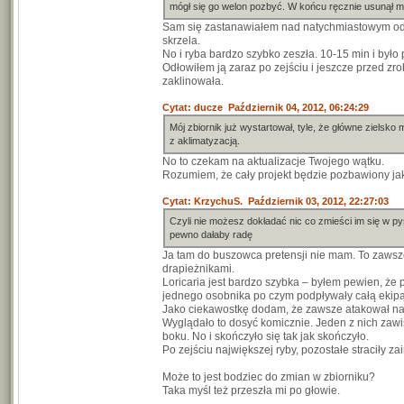
mógł się go welon pozbyć. W końcu ręcznie usunął m
Sam się zastanawiałem nad natychmiastowym odł
skrzela.
No i ryba bardzo szybko zeszła. 10-15 min i było p
Odłowiłem ją zaraz po zejściu i jeszcze przed zr
zaklinowała.
Cytat: ducze Październik 04, 2012, 06:24:29
Mój zbiornik już wystartował, tyle, że główne ziel
z aklimatyzacją.
No to czekam na aktualizacje Twojego wątku.
Rozumiem, że cały projekt będzie pozbawiony ja
Cytat: KrzychuS. Październik 03, 2012, 22:27:03
Czyli nie możesz dokładać nic co zmieści im się w py
pewno dałaby radę
Ja tam do buszowca pretensji nie mam. To zawsz
drapieżnikami.
Loricaria jest bardzo szybka – byłem pewien, że 
jednego osobnika po czym podpływały całą ekipą. 
Jako ciekawostkę dodam, że zawsze atakował na
Wyglądało to dosyć komicznie. Jeden z nich zawisał
boku. No i skończyło się tak jak skończyło.
Po zejściu największej ryby, pozostałe straciły za
Może to jest bodziec do zmian w zbiorniku?
Taka myśl też przeszła mi po głowie.