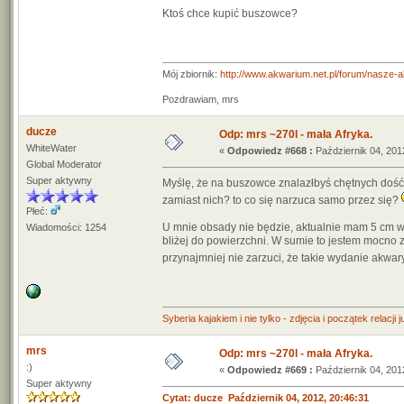
Ktoś chce kupić buszowce?
Mój zbiornik:
http://www.akwarium.net.pl/forum/nasze-
Pozdrawiam, mrs
ducze
Odp: mrs ~270l - mała Afryka.
WhiteWater
«
Odpowiedz #668 :
Październik 04, 201
Global Moderator
Super aktywny
Myślę, że na buszowce znalazłbyś chętnych dość s
zamiast nich? to co się narzuca samo przez się?
Płeć:
U mnie obsady nie będzie, aktualnie mam 5 cm w
Wiadomości: 1254
bliżej do powierzchni. W sumie to jestem mocno z
przynajmniej nie zarzuci, że takie wydanie akwar
Syberia kajakiem i nie tylko - zdjęcia i początek relacji 
mrs
Odp: mrs ~270l - mała Afryka.
:)
«
Odpowiedz #669 :
Październik 04, 201
Super aktywny
Cytat: ducze Październik 04, 2012, 20:46:31