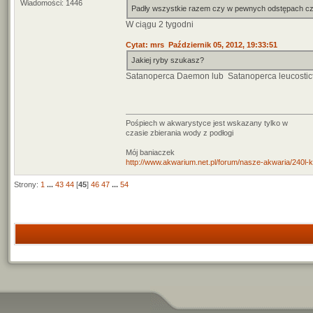
Wiadomości: 1446
Padły wszystkie razem czy w pewnych odstępach c
W ciągu 2 tygodni
Cytat: mrs Październik 05, 2012, 19:33:51
Jakiej ryby szukasz?
Satanoperca Daemon lub Satanoperca leucostic
Pośpiech w akwarystyce jest wskazany tylko w
czasie zbierania wody z podłogi
Mój baniaczek
http://www.akwarium.net.pl/forum/nasze-akwaria/240l-ko
Strony:
1
...
43
44
[
45
]
46
47
...
54