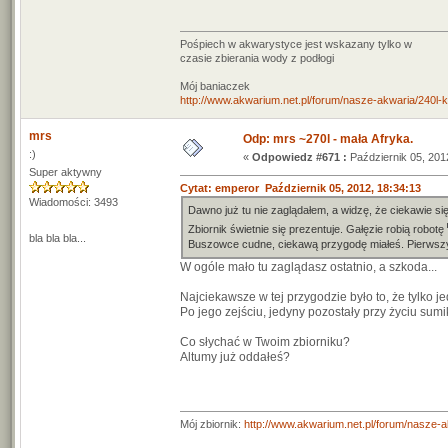
Pośpiech w akwarystyce jest wskazany tylko w
czasie zbierania wody z podłogi
Mój baniaczek
http://www.akwarium.net.pl/forum/nasze-akwaria/240l-ko
mrs
Odp: mrs ~270l - mała Afryka.
:)
«
Odpowiedz #671 :
Październik 05, 201
Super aktywny
Cytat: emperor Październik 05, 2012, 18:34:13
Wiadomości: 3493
Dawno już tu nie zaglądałem, a widzę, że ciekawie się
Zbiornik świetnie się prezentuje. Gałęzie robią robotę
bla bla bla...
Buszowce cudne, ciekawą przygodę miałeś. Pierwszy
W ogóle mało tu zaglądasz ostatnio, a szkoda...
Najciekawsze w tej przygodzie było to, że tylko j
Po jego zejściu, jedyny pozostały przy życiu sumi
Co słychać w Twoim zbiorniku?
Altumy już oddałeś?
Mój zbiornik:
http://www.akwarium.net.pl/forum/nasze-