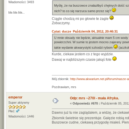
Wiadomości: 3493
Myślę, że na buszowce znalazłbyś chętnych dość szyb
nich? to co się narzuca samo przez się?
bla bla bla...
Ciągle chodzą mi po głowie te żagle
Zobaczymy.
Cytat: ducze Październik 04, 2012, 20:46:31
U mnie obsady nie będzie, aktualnie mam 5 cm wody w
powierzchni. W sumie to jestem mocno zajarany powrot
takie wydanie akwarystyki szkodzi rybom
(aczkol
Kurde, ciekaw jestem co z tego wyjdzie.
Dawaj w najbliższym czasie jakąś fote
Mój zbiornik:
http://www.akwarium.net.pl/forum/nasze-
Pozdrawiam, mrs
emperor
Odp: mrs ~270l - mała Afryka.
Super aktywny
«
Odpowiedz #670 :
Październik 05, 201
Płeć:
Dawno już tu nie zaglądałem, a widzę, że ciekawie
Wiadomości: 1446
Zbiornik świetnie się prezentuje. Gałęzie robią r
Buszowce cudne, ciekawą przygodę miałeś. Pierw