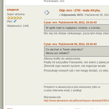
Pozdrawiam, mrs
emperor
Odp: mrs ~270l - mała Afryka.
Super aktywny
«
Odpowiedz #672 :
Październik 05, 201
Płeć:
Cytat: mrs Październik 05, 2012, 19:15:43
Wiadomości: 1446
W ogóle mało tu zaglądasz ostatnio, a szkoda...
Nic się nie dzieje ciekawego, poza tym moje zdani
Cytat: mrs Październik 05, 2012, 19:15:43
Co słychać w Twoim zbiorniku?
Altumy już oddałeś?
Altumy trafiły do właściciela.
Padły mi wszystkie Farowelle, nie wiem z jakiej p
Zbiornik żyje swoim życiem, nie ingeruje wcale.
Poszukuję nowych ryb i nie mogę dostać, co wku.
Pośpiech w akwarystyce jest wskazany tylko w
czasie zbierania wody z podłogi
Mój baniaczek
http://www.akwarium.net.pl/forum/nasze-akwaria/240l-ko