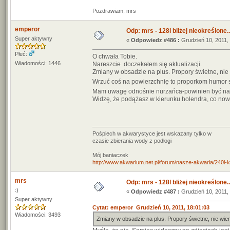
Pozdrawiam, mrs
emperor
Odp: mrs - 128l bliżej nieokreślone..
Super aktywny
«
Odpowiedz #486 :
Grudzień 10, 2011, 
Płeć:
O chwała Tobie.
Wiadomości: 1446
Nareszcie doczekałem się aktualizacji.
Zmiany w obsadzie na plus. Propory świetne, nie w
Wrzuć coś na powierzchnię to proporkom humor 
Mam uwagę odnośnie nurzańca-powinien być na 3
Widzę, że podążasz w kierunku holendra, co nowy 
Pośpiech w akwarystyce jest wskazany tylko w
czasie zbierania wody z podłogi
Mój baniaczek
http://www.akwarium.net.pl/forum/nasze-akwaria/240l-ko
mrs
Odp: mrs - 128l bliżej nieokreślone..
:)
«
Odpowiedz #487 :
Grudzień 10, 2011, 
Super aktywny
Cytat: emperor Grudzień 10, 2011, 18:01:03
Wiadomości: 3493
Zmiany w obsadzie na plus. Propory świetne, nie wiem 