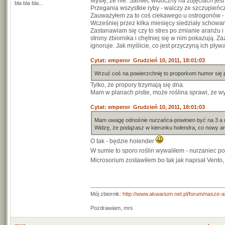
Myślę, że nie. Samiec widoczny na zdjęciach jes
bla bla bla...
Przegania wszystkie ryby - walczy ze szczupieńcz
Zauważyłem za to coś ciekawego u ostrogonów - p
Wcześniej przez kilka miesięcy siedziały schowa
Zastanawiam się czy to stres po zmianie aranżu i l
strony zbiornika i chętniej się w nim pokazują. Z
ignoruje. Jak myślicie, co jest przyczyną ich pływ
Cytat: emperor Grudzień 10, 2011, 18:01:03
Wrzuć coś na powierzchnię to proporkom humor się
Tylko, że propory trzymają się dna.
Mam w planach pistie, może roślina sprawi, że wy
Cytat: emperor Grudzień 10, 2011, 18:01:03
Mam uwagę odnośnie nurzańca-powinien być na 3 a n
Widzę, że podążasz w kierunku holendra, co nowy aran
O tak - będzie holender
W sumie to sporo roślin wywaliłem - nurzaniec p
Microsorium zostawiłem bo tak jak napisał Vento,
Mój zbiornik:
http://www.akwarium.net.pl/forum/nasze-
Pozdrawiam, mrs