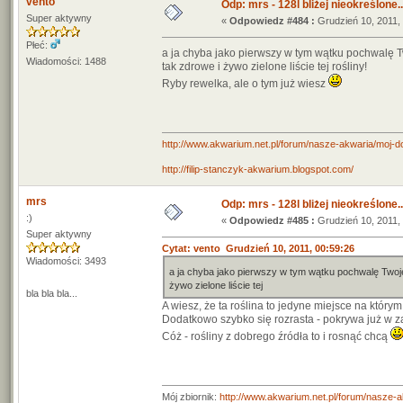
vento
Odp: mrs - 128l bliżej nieokreślone..
Super aktywny
«
Odpowiedz #484 :
Grudzień 10, 2011, 
Płeć:
a ja chyba jako pierwszy w tym wątku pochwalę 
Wiadomości: 1488
tak zdrowe i żywo zielone liście tej rośliny!
Ryby rewelka, ale o tym już wiesz
http://www.akwarium.net.pl/forum/nasze-akwaria/moj-do
http://filip-stanczyk-akwarium.blogspot.com/
mrs
Odp: mrs - 128l bliżej nieokreślone..
:)
«
Odpowiedz #485 :
Grudzień 10, 2011, 
Super aktywny
Cytat: vento Grudzień 10, 2011, 00:59:26
Wiadomości: 3493
a ja chyba jako pierwszy w tym wątku pochwalę Twoj
żywo zielone liście tej
bla bla bla...
A wiesz, że ta roślina to jedyne miejsce na który
Dodatkowo szybko się rozrasta - pokrywa już w z
Cóż - rośliny z dobrego źródła to i rosnąć chcą
Mój zbiornik:
http://www.akwarium.net.pl/forum/nasze-