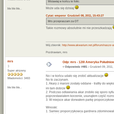
Wstawiaj w końcu te fotki.
Może uda się dzisiaj
bla bla bla...
Cytat: emperor Grudzień 08, 2011, 15:43:27
Mrs przepraszam za OT
Takie rozmowy absolutnie mi nie przeszkadzają
Mój zbiornik:
http://www.akwarium.net.pl/forum/nasze-
Pozdrawiam, mrs
mrs
Odp: mrs - 128l Ameryka Południo
:)
«
Odpowiedz #481 :
Grudzień 09, 2011, 
Super aktywny
No i w końcu udało się zrobić aktualizacje
Wiadomości: 3493
No to zaczynam.
1. Akary z maroni zostały oddane - trafiły do wię
bla bla bla...
im tam dobrze
2. Podczas odławiania akar zrobiło się sporo syfu.
poprzestawiałem korzenie, usunąłem część rozro
3. W miejsce akar dorwałem parkę proporczykowc
Wnioski:
1. Samiec proporczykowca gardnera zdominował ca