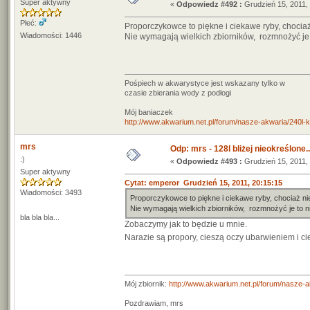
Super aktywny
«
Odpowiedz #492 :
Grudzień 15, 2011, 
Płeć:
Proporczykowce to piękne i ciekawe ryby, chocia
Wiadomości: 1446
Nie wymagają wielkich zbiorników, rozmnożyć je t
Pośpiech w akwarystyce jest wskazany tylko w
czasie zbierania wody z podłogi
Mój baniaczek
http://www.akwarium.net.pl/forum/nasze-akwaria/240l-ko
mrs
Odp: mrs - 128l bliżej nieokreślone..
:)
«
Odpowiedz #493 :
Grudzień 15, 2011, 
Super aktywny
Cytat: emperor Grudzień 15, 2011, 20:15:15
Wiadomości: 3493
Proporczykowce to piękne i ciekawe ryby, chociaż ni
Nie wymagają wielkich zbiorników, rozmnożyć je to ni
bla bla bla...
Zobaczymy jak to będzie u mnie.
Narazie są propory, cieszą oczy ubarwieniem i c
Mój zbiornik:
http://www.akwarium.net.pl/forum/nasze-
Pozdrawiam, mrs