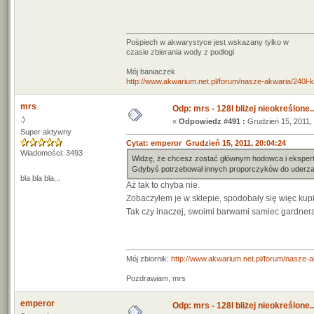
Pośpiech w akwarystyce jest wskazany tylko w
czasie zbierania wody z podłogi
Mój baniaczek
http://www.akwarium.net.pl/forum/nasze-akwaria/240l-ko
mrs
Odp: mrs - 128l bliżej nieokreślone..
:)
«
Odpowiedz #491 :
Grudzień 15, 2011, 
Super aktywny
Cytat: emperor Grudzień 15, 2011, 20:04:24
Wiadomości: 3493
Widzę, że chcesz zostać głównym hodowca i eksper
Gdybyś potrzebował innych proporczyków do uderzaj
bla bla bla...
Aż tak to chyba nie.
Zobaczyłem je w sklepie, spodobały się więc ku
Tak czy inaczej, swoimi barwami samiec gardner
Mój zbiornik:
http://www.akwarium.net.pl/forum/nasze-
Pozdrawiam, mrs
emperor
Odp: mrs - 128l bliżej nieokreślone..