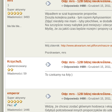
mrs
Odp: mrs - 128l bliżej nieokreślone..
:)
«
Odpowiedz #488 :
Grudzień 15, 2011, 
Super aktywny
Wpadłem w szał kupowanie proporów.
Wiadomości: 3493
Doszła kolejkna parka - tym razem Aphyosemion 
Zdjęć niestety nie mam - ryby płochliwe, w dodat
Na szczęście nowy nabytek jest mniejszy i zdec
bla bla bla...
Myślę, że za jakiś czas będzie rozejm i propory
Mój zbiornik:
http://www.akwarium.net.pl/forum/nasze-
Pozdrawiam, mrs
KrzychuS.
Odp: mrs - 128l bliżej nieokreślone..
Zainteresowany
«
Odpowiedz #489 :
Grudzień 15, 2011, 
Wiadomości: 59
To czekamy na foty:)
emperor
Odp: mrs - 128l bliżej nieokreślone..
Super aktywny
«
Odpowiedz #490 :
Grudzień 15, 2011, 
Płeć:
Widzę, że chcesz zostać głównym hodowca i eks
Wiadomości: 1446
Gdybyś potrzebował innych proporczyków do ude