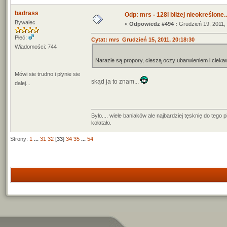
badrass
Odp: mrs - 128l bliżej nieokreślone..
Bywalec
«
Odpowiedz #494 :
Grudzień 19, 2011, 
Płeć:
Cytat: mrs Grudzień 15, 2011, 20:18:30
Wiadomości: 744
Narazie są propory, cieszą oczy ubarwieniem i cieka
Mówi sie trudno i płynie sie
skąd ja to znam...
dalej...
Było.... wiele baniaków ale najbardziej tęsknię do teg
kołatało.
Strony:
1
...
31
32
[
33
]
34
35
...
54