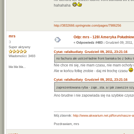
hahahaha
http://3832666.springnote.com/pages/7986256
mrs
Odp: mrs - 128l Ameryka Południo
:)
«
Odpowiedz #483 :
Grudzień 09, 2011, 
Super aktywny
Cytat: rafalkudlaty Grudzień 09, 2011, 23:21:16
Wiadomości: 3493
no fachura ale ustrzel ładnie front baniaka bo z boku 
Nie chce mi się, nie mam czasu, nie mam ochoty 
bla bla bla...
Ale w końcu fotkę zrobie - daj mi trochę czasu
Cytat: rafalkudlaty Grudzień 09, 2011, 23:21:16
zaprezentowana ryba - zaje...sta. a i jak zawszze
Ano brudne i nie zapowiada się na szybkie czys
Mój zbiornik:
http://www.akwarium.net.pl/forum/nasze-
Pozdrawiam, mrs