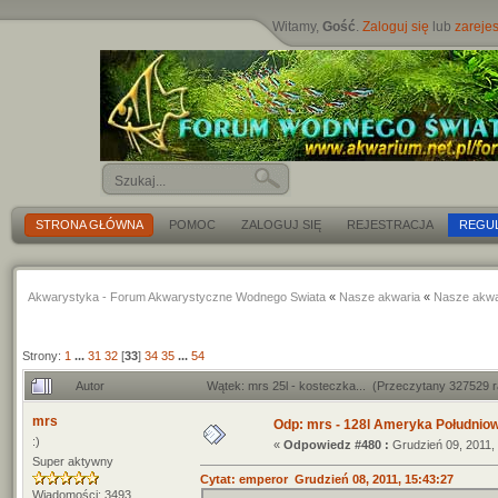
Witamy,
Gość
.
Zaloguj się
lub
zarejes
STRONA GŁÓWNA
POMOC
ZALOGUJ SIĘ
REJESTRACJA
REGU
Akwarystyka - Forum Akwarystyczne Wodnego Swiata
«
Nasze akwaria
«
Nasze akwa
Strony:
1
...
31
32
[
33
]
34
35
...
54
Autor
Wątek: mrs 25l - kosteczka... (Przeczytany 327529 
mrs
Odp: mrs - 128l Ameryka Południo
:)
«
Odpowiedz #480 :
Grudzień 09, 2011, 
Super aktywny
Cytat: emperor Grudzień 08, 2011, 15:43:27
Wiadomości: 3493