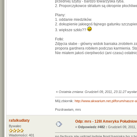
przedniej szyby - bardzo towarzyska ryba.
2. Proporczykowce striatum są okropnie płochliwe,
Plany:
1. oddanie miedzików.
2. dokupienie jakiegoś fajnego gatunku szczupi
3. większe szkło??
Fotki:
Zdjęcia słabe - główny widok baniaka zrobiłem za
propora gardnera robiłem podczas karmienia. Stąd
Nie miałem jakoś cierpliwości (ani czasu) ostatni
«
Ostatnia zmiana: Grudzień 09, 2011, 23:11:27 wysła
Mój zbiornik:
http://www.akwarium.net.pl/forum/nasze-
Pozdrawiam, mrs
rafalkudlaty
Odp: mrs - 128l Ameryka Południo
Bywalec
«
Odpowiedz #482 :
Grudzień 09, 2011, 
Wiadomości: 401
no fachura ale ustrzel ładnie front baniaka bo z 