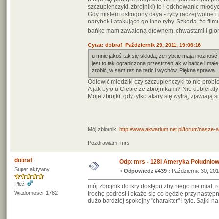
szczupieńczyki, zbrojniki) to i odchowanie młodyc
Gdy miałem ostrogony daya - ryby raczej wolne i p
narybek i atakujące go inne ryby. Szkoda, że film
bańke mam zawaloną drewnem, chwastami i gl
Cytat: dobraf Październik 29, 2011, 19:06:16
u mnie jakoś tak się składa, że rybcie mają możność
jest to tak ograniczona przestrzeń jak w bańce i ma
zrobić, w sam raz na tarło i wychów. Piękna sprawa.
Odłowić miedziki czy szczupieńczyki to nie probl
A jak było u Ciebie ze zbrojnikami? Nie dobierały 
Moje zbrojki, gdy tylko akary się wytrą, zjawiają
Mój zbiornik:
http://www.akwarium.net.pl/forum/nasze-
Pozdrawiam, mrs
dobraf
Odp: mrs - 128l Ameryka Południo
Super aktywny
«
Odpowiedz #439 :
Październik 30, 201
Płeć:
mój zbrojnik do ikry dostępu zbytniego nie miał, 
Wiadomości: 1782
trochę podrósł i okaże się co będzie przy następ
dużo bardziej spokojny "charakter" i tyle. Sajki 