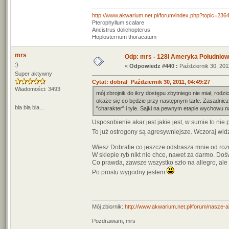
http://www.akwarium.net.pl/forum/index.php?topic=236
Pterophyllum scalare
Ancistrus dolichopterus
Hoplosternum thoracatum
mrs
Odp: mrs - 128l Ameryka Południo
:)
«
Odpowiedz #440 :
Październik 30, 201
Super aktywny
Cytat: dobraf Październik 30, 2011, 04:49:27
Wiadomości: 3493
mój zbrojnik do ikry dostępu zbytniego nie miał, rodzi
okaże się co będzie przy następnym tarle. Zasadnicz
bla bla bla...
"charakter" i tyle. Sajki na pewnym etapie wychowu nar
Usposobienie akar jest jakie jest, w sumie to n
To już ostrogony są agresywniejsze. Wczoraj wi
Wiesz Dobrafie co jeszcze odstrasza mnie od ro
W sklepie ryb nikt nie chce, nawet za darmo. Doś
Co prawda, zawsze wszystko szło na allegro, ale
Po prostu wygodny jestem
Mój zbiornik:
http://www.akwarium.net.pl/forum/nasze-
Pozdrawiam, mrs