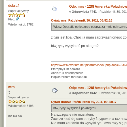
dobraf
Odp: mrs - 128l Ameryka Południo
Super aktywny
«
Odpowiedz #441 :
Październik 30, 201
Płeć:
Cytat: mrs Październik 30, 2011, 08:52:18
Wiadomości: 1782
Wiesz Dobrafie co jeszcze odstrasza mnie od rozmna
z tym jest lipa. Choć ja mam zaprzyjaźnionego z
btw, ryby wysyłałeś po allegro?
http://www.akwarium.net.pl/forum/index.php?topic=236
Pterophyllum scalare
Ancistrus dolichopterus
Hoplosternum thoracatum
mrs
Odp: mrs - 128l Ameryka Południo
:)
«
Odpowiedz #442 :
Październik 30, 201
Super aktywny
Cytat: dobraf Październik 30, 2011, 09:28:17
Wiadomości: 3493
btw, ryby wysyłałeś po allegro?
Na szczęście nie musiałem.
bla bla bla...
Zawsze ktoś się sam po ryby fatygował, a raz na
Nie mam zaufania do wysyłki ryb - dwa razy się p