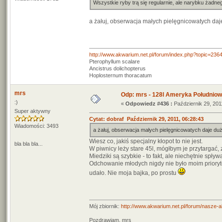
Wszystkie ryby trą się regularnie, ale narybku żadn
a żałuj, obserwacja małych pielęgnicowatych daje
http://www.akwarium.net.pl/forum/index.php?topic=236
Pterophyllum scalare
Ancistrus dolichopterus
Hoplosternum thoracatum
mrs
Odp: mrs - 128l Ameryka Południo
:)
«
Odpowiedz #436 :
Październik 29, 201
Super aktywny
Cytat: dobraf Październik 29, 2011, 06:28:43
Wiadomości: 3493
a żałuj, obserwacja małych pielęgnicowatych daje dużo
Wiesz co, jakiś specjalny kłopot to nie jest.
bla bla bla...
W piwnicy leży stare 45l, mógłbym je przytargać, z
Miedziki są szybkie - to fakt, ale niechętnie spły
Odchowanie młodych nigdy nie było moim prioryte
udało. Nie moja bajka, po prostu
Mój zbiornik:
http://www.akwarium.net.pl/forum/nasze-
Pozdrawiam, mrs