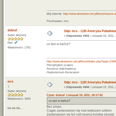
Mój zbiornik:
http://www.akwarium.net.pl/forum/nasze-
Pozdrawiam, mrs
dobraf
Odp: mrs - 128l Ameryka Południo
Super aktywny
«
Odpowiedz #443 :
Listopad 19, 2011, 
Płeć:
co tam w bańce?
Wiadomości: 1782
http://www.akwarium.net.pl/forum/index.php?topic=236
Pterophyllum scalare
Ancistrus dolichopterus
Hoplosternum thoracatum
mrs
Odp: mrs - 128l Ameryka Południo
:)
«
Odpowiedz #444 :
Listopad 19, 2011, 
Super aktywny
Cytat: dobraf Listopad 19, 2011, 18:17:02
Wiadomości: 3493
co tam w bańce?
Bez zmian.
bla bla bla...
Ciągle zastanawiam się nad większym szkłem.
Zastanawiam się też nad pewną korektą obsady.