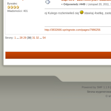
Bywalec
«
Odpowiedz #449 :
Listopad 20, 2011, 
Wiadomości: 401
oj Kulego rozleniwiłeś się
stawiaj 4setkę, zast
http://3832666.springnote.com/pages/7986256
Strony:
1
...
28
29
[
30
]
31
32
...
54
Powered by SMF 1.1.9
Strona wygenerowan
© w