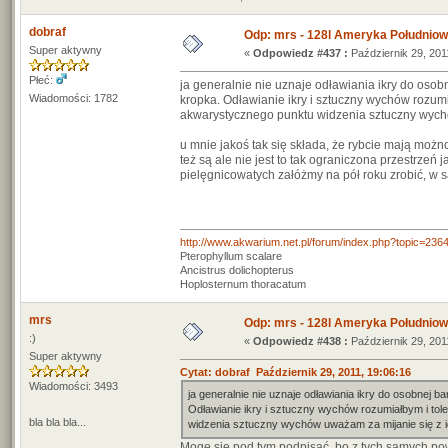
dobraf
Odp: mrs - 128l Ameryka Południo
Super aktywny
«
Odpowiedz #437 :
Październik 29, 201
Płeć:
ja generalnie nie uznaje odławiania ikry do osob
Wiadomości: 1782
kropka. Odławianie ikry i sztuczny wychów rozum
akwarystycznego punktu widzenia sztuczny wychów 
u mnie jakoś tak się składa, że rybcie mają moż
też są ale nie jest to tak ograniczona przestrze
pielęgnicowatych załóżmy na pół roku zrobić, w s
http://www.akwarium.net.pl/forum/index.php?topic=236
Pterophyllum scalare
Ancistrus dolichopterus
Hoplosternum thoracatum
mrs
Odp: mrs - 128l Ameryka Południo
:)
«
Odpowiedz #438 :
Październik 29, 201
Super aktywny
Cytat: dobraf Październik 29, 2011, 19:06:16
Wiadomości: 3493
ja generalnie nie uznaje odławiania ikry do osobnej b
Odławianie ikry i sztuczny wychów rozumiałbym i to
bla bla bla...
widzenia sztuczny wychów uważam za mijanie się z ide
Moge się pod tym podpisać, bo z tych samych pow