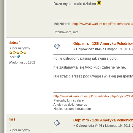
Dużo mysle, mało działam
Mój zbiornik:
http://www.akwarium.net.pl/forum/nasze-
Pozdrawiam, mrs
dobraf
Odp: mrs - 128l Ameryka Południo
Super aktywny
«
Odpowiedz #445 :
Listopad 19, 2011, 
Płeć:
no, te ostrogony pasują jak świni siodło.
Wiadomości: 1782
nie zastanawiaj się tylko kup i zalej he he he.
jaki litraż bierzesz pod uwagę i w jakiej perspek
http://www.akwarium.net.pl/forum/index.php?topic=236
Pterophyllum scalare
Ancistrus dolichopterus
Hoplosternum thoracatum
mrs
Odp: mrs - 128l Ameryka Południo
:)
«
Odpowiedz #446 :
Listopad 19, 2011, 
Super aktywny