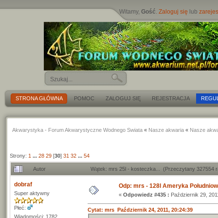
Witamy,
Gość
.
Zaloguj się
lub
zarejes
STRONA GŁÓWNA
POMOC
ZALOGUJ SIĘ
REJESTRACJA
REGU
Akwarystyka - Forum Akwarystyczne Wodnego Swiata
«
Nasze akwaria
«
Nasze akwa
Strony:
1
...
28
29
[
30
]
31
32
...
54
Autor
Wątek: mrs 25l - kosteczka... (Przeczytany 327554 
dobraf
Odp: mrs - 128l Ameryka Południo
Super aktywny
«
Odpowiedz #435 :
Październik 29, 201
Płeć:
Cytat: mrs Październik 24, 2011, 20:24:39
Wiadomości: 1782