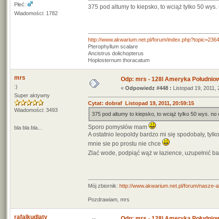
Płeć:
375 pod altumy to kiepsko, to wciąż tylko 50 wys
Wiadomości: 1782
http://www.akwarium.net.pl/forum/index.php?topic=236
Pterophyllum scalare
Ancistrus dolichopterus
Hoplosternum thoracatum
mrs
Odp: mrs - 128l Ameryka Południo
:)
«
Odpowiedz #448 :
Listopad 19, 2011, 
Super aktywny
Cytat: dobraf Listopad 19, 2011, 20:59:15
Wiadomości: 3493
375 pod altumy to kiepsko, to wciąż tylko 50 wys. n
Sporo pomysłów mam
bla bla bla...
A ostatnio leopoldy bardzo mi się spodobały, tylk
mnie sie po prostu nie chce
Zlać wode, podpiąć wąż w łazience, uzupełnić ba
Mój zbiornik:
http://www.akwarium.net.pl/forum/nasze-
Pozdrawiam, mrs
rafalkudlaty
Odp: mrs - 128l Ameryka Południo