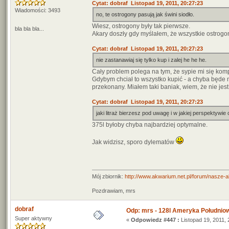
Cytat: dobraf Listopad 19, 2011, 20:27:23
Wiadomości: 3493
no, te ostrogony pasują jak świni siodło.
Wiesz, ostrogony były tak pierwsze.
bla bla bla...
Akary doszły gdy myślałem, że wszystkie ostrogony
Cytat: dobraf Listopad 19, 2011, 20:27:23
nie zastanawiaj się tylko kup i zalej he he he.
Cały problem polega na tym, że sypie mi się kompu
Gdybym chciał to wszystko kupić - a chyba będe m
przekonany. Miałem taki baniak, wiem, że nie jest
Cytat: dobraf Listopad 19, 2011, 20:27:23
jaki litraż bierzesz pod uwagę i w jakiej perspektywi
375l byłoby chyba najbardziej optymalne.
Jak widzisz, sporo dylematów
Mój zbiornik:
http://www.akwarium.net.pl/forum/nasze-
Pozdrawiam, mrs
dobraf
Odp: mrs - 128l Ameryka Południo
Super aktywny
«
Odpowiedz #447 :
Listopad 19, 2011, 