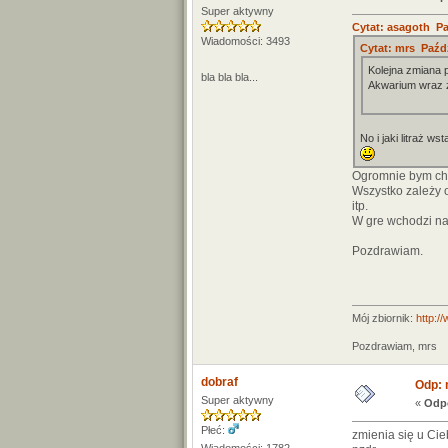
Super aktywny
Cytat: asagoth Paź
Wiadomości: 3493
Cytat: mrs Paźdz
Kolejna zmiana 
bla bla bla...
Akwarium wraz 
No i jaki litraż ws
Ogromnie bym chc
Wszystko zależy o
itp.
W gre wchodzi naw
Pozdrawiam.
Mój zbiornik:
http:/
Pozdrawiam, mrs
dobraf
Odp: 
Super aktywny
«
Odpo
Płeć:
zmienia się u Cieb