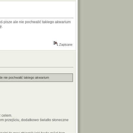
oś pisze ale nie pochwalić takiego akwarium
ę.
Zapisane
ale nie pochwalić takiego akwarium
z celem.
dym przejściu, dodatkowo światło słoneczne