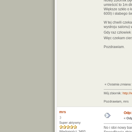
Nowy zbiornik będ
umieścić to 1m dl
Większe szkło o 
600l) i słabego 
W tej chwili cze
wystroju salonu)
Gdy raz człowiek 
Więc czekam cier
Pozdrawiam.
«
Ostatnia zmiana:
Mój zbiornik:
http:/
Pozdrawiam, mrs
mrs
Odp:
:)
«
Odp
Super aktywny
No i stoi nowy ba
Wiadomości: 3493