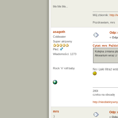
bla bla bla...
Mój zbiornik:
http:/
Pozdrawiam, mrs
asagoth
Odp: 
Coldwater
«
Odp
Super aktywny
Cytat: mrs Paździe
Płeć:
Kolejna zmiana pl
Wiadomości: 1273
Akwarium wraz z 
Rock 'n' roll baby
No i jaki litraż w
280l
czeka na obsadę
http://nieobiektyw
mrs
Odp: 
:)
«
Odpo