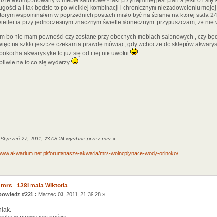
zie wkomponowany w meble salonowe - taki przynajmniej jest plan a jeśli on się s
ugości a i tak będzie to po wielkiej kombinacji i chronicznym niezadowoleniu mojej
ktorym wspominałem w poprzednich postach miało być na ścianie na ktorej stała 24
świetlenia przy jednoczesnym znacznym świetle słonecznym, przypuszczam, że nie 
kam bo nie mam pewności czy zostane przy obecnych meblach salonowych , czy bę
 więc na szkło jeszcze czekam a prawdę mówiąc, gdy wchodze do sklepów akwarysty
pokocha akwarystyke to już się od niej nie uwolni
pliwie na to co się wydarzy
 Styczeń 27, 2011, 23:08:24 wysłane przez mrs
»
/www.akwarium.net.pl/forum/nasze-akwaria/mrs-wolnoplynace-wody-orinoko/
 mrs - 128l mała Wiktoria
owiedz #221 :
Marzec 03, 2011, 21:39:28 »
niak.