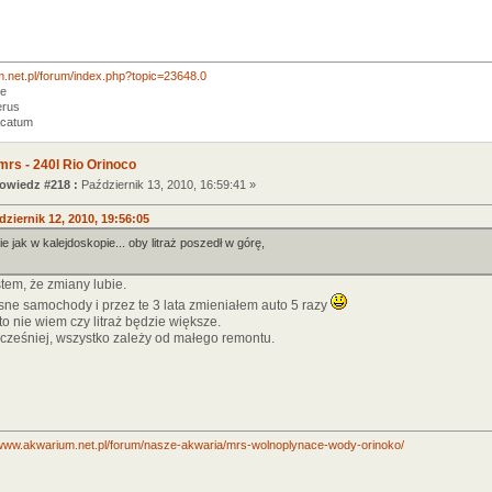
m.net.pl/forum/index.php?topic=23648.0
re
erus
acatum
mrs - 240l Rio Orinoco
wiedz #218 :
Październik 13, 2010, 16:59:41 »
ziernik 12, 2010, 19:56:05
ie jak w kalejdoskopie... oby litraż poszedł w górę,
estem, że zmiany lubie.
sne samochody i przez te 3 lata zmieniałem auto 5 razy
o nie wiem czy litraż będzie większe.
wcześniej, wszystko zależy od małego remontu.
/www.akwarium.net.pl/forum/nasze-akwaria/mrs-wolnoplynace-wody-orinoko/