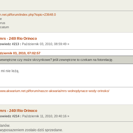
m.net.pl/forum/index.php?topic=23648.0
re
erus
acatum
mrs - 240l Rio Orinoco
wiedz #213 :
Październik 03, 2010, 08:59:49 »
ziernik 03, 2010, 07:02:57
ł wewnętrzne czy może skrzynkowe? jeśli zewnętrzne to czekam na fotorelację.
mi nie leżą.
/www.akwarium.net.pl/forum/nasze-akwaria/mrs-wolnoplynace-wody-orinoko/
mrs - 240l Rio Orinoco
owiedz #214 :
Październik 11, 2010, 20:40:16 »
lanów.
wyposazeniem zostało dziś sprzedane.