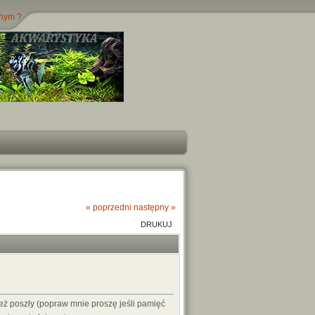
jnym ?
« poprzedni
następny »
DRUKUJ
też poszły (popraw mnie proszę jeśli pamięć