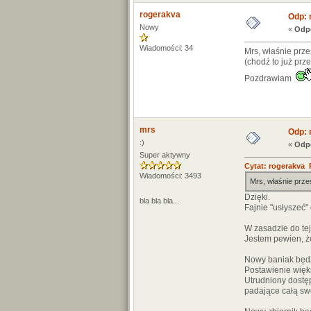
rogerakva
Odp: 
Nowy
«
Odpo
Wiadomości: 34
Mrs, właśnie prze
(chodź to już prz
Pozdrawiam
mrs
Odp: 
:)
«
Odpo
Super aktywny
Cytat: rogerakva P
Wiadomości: 3493
Mrs, właśnie prze
Dzięki.
bla bla bla...
Fajnie "usłyszeć"
W zasadzie do te
Jestem pewien, ż
Nowy baniak będz
Postawienie więks
Utrudniony dostęp
padające całą sw