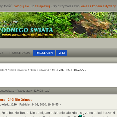
my,
Gość
.
Zaloguj się
lub
zarejestruj
. Czy otrzymałeś swój
email z kodem aktywacy
IĘ
REJESTRACJA
REGULAMIN
WIKI
iata
«
Nasze akwaria
«
Nasze akwaria
« MRS 25L - KOSTECZKA...
kosteczka... (Przeczytany 327498 razy)
mrs - 240l Rio Orinoco
wiedz #210 :
Październik 02, 2010, 19:36:55 »
, że to będzie Tanga. Nie pamiętam dokładnie, ale zdaje się że na aukcji korzonki 