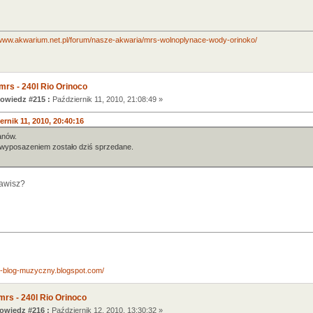
/www.akwarium.net.pl/forum/nasze-akwaria/mrs-wolnoplynace-wody-orinoko/
mrs - 240l Rio Orinoco
owiedz #215 :
Październik 11, 2010, 21:08:49 »
rnik 11, 2010, 20:40:16
anów.
wyposazeniem zostało dziś sprzedane.
stawisz?
ny-blog-muzyczny.blogspot.com/
mrs - 240l Rio Orinoco
wiedz #216 :
Październik 12, 2010, 13:30:32 »