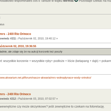
 Dodatkowo wspominałeś coś o Tandze w wątku
Mirmila
Pozostaje czekać na roz
k
atus
mrs - 240l Rio Orinoco
owiedz #211 :
Październik 02, 2010, 19:40:12 »
ździernik 02, 2010, 19:36:55
dnie, ale zdaje się że na aukcji korzonki też poszły
et: wszystkie korzenie + wszystkie ryby+ podłoże + liście (ketapang + dąb) + pokar
/www.akwarium.net.pl/forum/nasze-akwaria/mrs-wolnoplynace-wody-orinoko/
mrs - 240l Rio Orinoco
wiedz #212 :
Październik 03, 2010, 07:02:57 »
ł wewnętrzne czy może skrzynkowe? jeśli zewnętrzne to czekam na fotorelację.