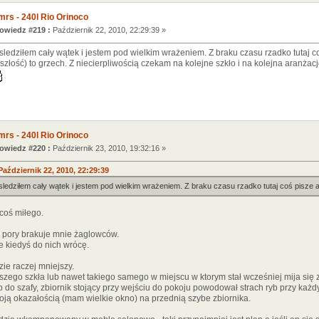
mrs - 240l Rio Orinoco
wiedz #219 :
Październik 22, 2010, 22:29:39 »
sledziłem cały wątek i jestem pod wielkim wrażeniem. Z braku czasu rzadko tutaj c
eszłość) to grzech. Z niecierpliwością czekam na kolejne szkło i na kolejna aranżacj
mrs - 240l Rio Orinoco
wiedz #220 :
Październik 23, 2010, 19:32:16 »
aździernik 22, 2010, 22:29:39
sledziłem cały wątek i jestem pod wielkim wrażeniem. Z braku czasu rzadko tutaj coś pisze 
 coś miłego.
j pory brakuje mnie żaglowców.
e kiedyś do nich wrócę.
ie raczej mniejszy.
zego szkła lub nawet takiego samego w miejscu w ktorym stał wcześniej mija się 
 do szafy, zbiornik stojący przy wejściu do pokoju powodował strach ryb przy każ
oją okazałością (mam wielkie okno) na przednią szybe zbiornika.