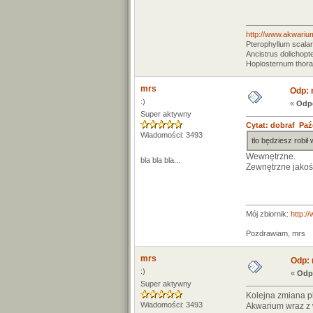
http://www.akwariu
Pterophyllum scala
Ancistrus dolichopt
Hoplosternum thor
mrs
Odp: 
:)
«
Odpo
Super aktywny
Cytat: dobraf Paźd
Wiadomości: 3493
tło będziesz robi
Wewnętrzne.
bla bla bla...
Zewnętrzne jakoś 
Mój zbiornik:
http:/
Pozdrawiam, mrs
mrs
Odp: 
:)
«
Odp
Super aktywny
Kolejna zmiana p
Wiadomości: 3493
Akwarium wraz z 