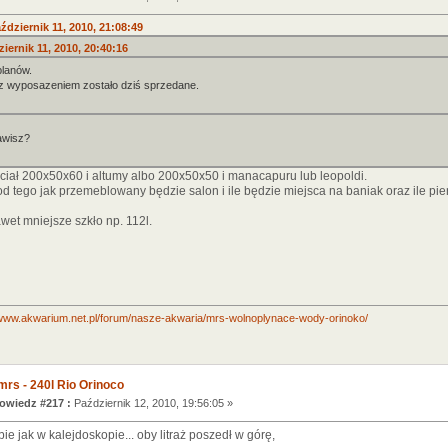
dziernik 11, 2010, 21:08:49
iernik 11, 2010, 20:40:16
planów.
z wyposazeniem zostało dziś sprzedane.
tawisz?
iał 200x50x60 i altumy albo 200x50x50 i manacapuru lub leopoldi.
d tego jak przemeblowany będzie salon i ile będzie miejsca na baniak oraz ile p
et mniejsze szkło np. 112l.
/www.akwarium.net.pl/forum/nasze-akwaria/mrs-wolnoplynace-wody-orinoko/
mrs - 240l Rio Orinoco
wiedz #217 :
Październik 12, 2010, 19:56:05 »
ie jak w kalejdoskopie... oby litraż poszedł w górę,