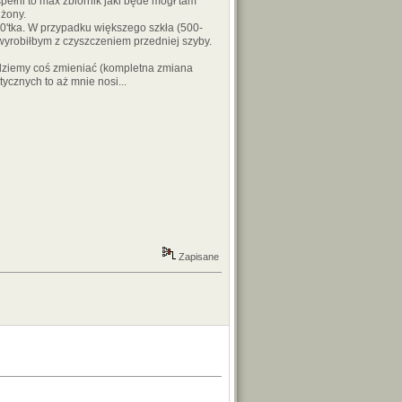
pełni to max zbiornik jaki będe mógł tam
 żony.
0'tka. W przypadku większego szkła (500-
wyrobiłbym z czyszczeniem przedniej szyby.
dziemy coś zmieniać (kompletna zmiana
cznych to aż mnie nosi...
Zapisane