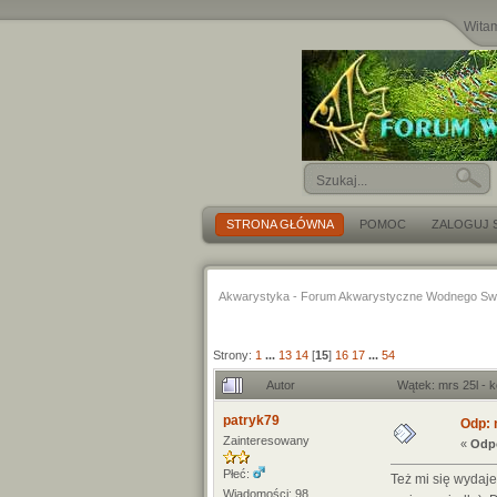
Wita
STRONA GŁÓWNA
POMOC
ZALOGUJ S
Akwarystyka - Forum Akwarystyczne Wodnego Sw
Strony:
1
...
13
14
[
15
]
16
17
...
54
Autor
Wątek: mrs 25l - 
patryk79
Odp: 
Zainteresowany
«
Odpo
Płeć:
Też mi się wydaje
Wiadomości: 98