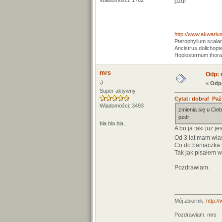
Wiadomości: 1782
pzdr
http://www.akwariu
Pterophyllum scala
Ancistrus dolichopt
Hoplosternum thor
mrs
Odp: 
:)
«
Odpo
Super aktywny
Cytat: dobraf Paźd
Wiadomości: 3493
zmienia się u Cieb
pzdr
bla bla bla...
A bo ja taki już j
Od 3 lat mam wła
Co do baniaczka t
Tak jak pisałem 
Pozdrawiam.
Mój zbiornik:
http:/
Pozdrawiam, mrs