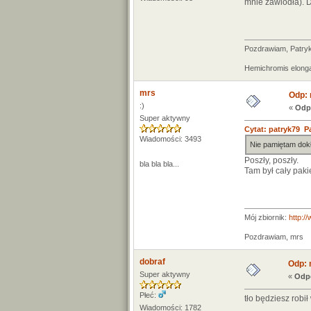
mnie zawiodła).
Pozdrawiam, Patry
Hemichromis elong
mrs
Odp: 
:)
«
Odp
Super aktywny
Cytat: patryk79 Pa
Wiadomości: 3493
Nie pamiętam dokła
Poszły, poszły.
bla bla bla...
Tam był cały paki
Mój zbiornik:
http:/
Pozdrawiam, mrs
dobraf
Odp: 
Super aktywny
«
Odpo
Płeć:
tło będziesz robi
Wiadomości: 1782