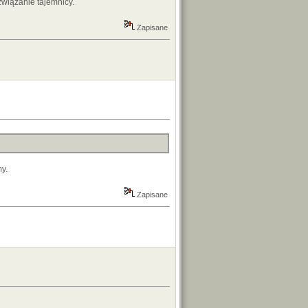
wiązanie tajemnicy.
Zapisane
my.
Zapisane