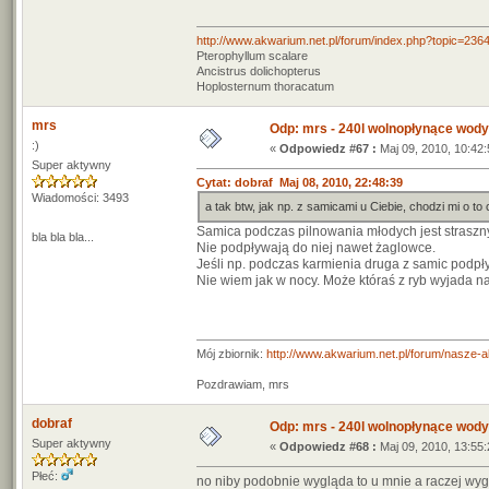
http://www.akwarium.net.pl/forum/index.php?topic=236
Pterophyllum scalare
Ancistrus dolichopterus
Hoplosternum thoracatum
mrs
Odp: mrs - 240l wolnopłynące wody
:)
«
Odpowiedz #67 :
Maj 09, 2010, 10:42:
Super aktywny
Cytat: dobraf Maj 08, 2010, 22:48:39
Wiadomości: 3493
a tak btw, jak np. z samicami u Ciebie, chodzi mi o t
Samica podczas pilnowania młodych jest strasz
bla bla bla...
Nie podpływają do niej nawet żaglowce.
Jeśli np. podczas karmienia druga z samic podpły
Nie wiem jak w nocy. Może któraś z ryb wyjada n
Mój zbiornik:
http://www.akwarium.net.pl/forum/nasze-
Pozdrawiam, mrs
dobraf
Odp: mrs - 240l wolnopłynące wody
Super aktywny
«
Odpowiedz #68 :
Maj 09, 2010, 13:55:
Płeć:
no niby podobnie wygląda to u mnie a raczej wyg