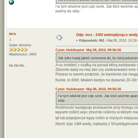
I w tym właśnie jest cały senk. Jak ktoś weźmie a
padnę do stóp.
mrs
Odp: mrs - 240l wolnopłynące wody
:)
«
Odpowiedz #62 :
Maj 08, 2010, 10:29:
Super aktywny
Cytat: Hubikopter Maj 08, 2010, 09:56:26
Wiadomości: 3493
Jak tylko kupię jakieś sensowne tło, bo niżej pokaz
A co zrobiłeś z szafką na ponad którą wystawało
bla bla bla...
Zbiornik dalej na niej stoi czy zastosowałeś inne
Piszesz w swoim podpisie, że kamienie nie mogą 
Kurde, to 600l. Miałem kiedys na dywanie 20-30l
Cytat: Hubikopter Maj 08, 2010, 09:56:26
I w tym właśnie jest cały senk. Jak ktoś weźmie apara
stóp.
Roślinność występuje przeważnie przy brzegu rzek
kępami roślin) więc zbiornik roślinny w którym m
tył lub pojedyncze kępy roślin w różnych miejscac
Niech żyje 1W/l wody, najlepiej z SA pielęgnicam