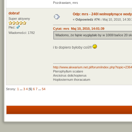
Pozdrawiam, mrs
dobraf
Odp: mrs - 240l wolnopłynące wody
Super aktywny
«
Odpowiedz #74 :
Maj 10, 2010, 14:30:
Płeć:
Cytat: mrs Maj 10, 2010, 14:01:39
Wiadomości: 1782
Wiadomo, że fajnie wyglądało by w 1000l bańce 20 ska
i to dopiero byłoby coś!!!
http://www.akwarium.net.pl/forum/index.php?topic=236
Pterophyllum scalare
Ancistrus dolichopterus
Hoplosternum thoracatum
Strony:
1
...
3
4
[
5
]
6
7
...
54