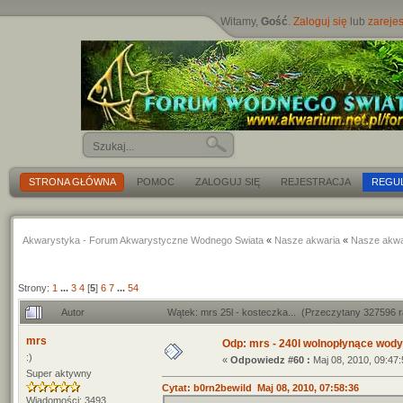
Witamy,
Gość
.
Zaloguj się
lub
zarejes
STRONA GŁÓWNA
POMOC
ZALOGUJ SIĘ
REJESTRACJA
REGU
Akwarystyka - Forum Akwarystyczne Wodnego Swiata
«
Nasze akwaria
«
Nasze akwa
Strony:
1
...
3
4
[
5
]
6
7
...
54
Autor
Wątek: mrs 25l - kosteczka... (Przeczytany 327596 
mrs
Odp: mrs - 240l wolnopłynące wody
:)
«
Odpowiedz #60 :
Maj 08, 2010, 09:47:
Super aktywny
Cytat: b0rn2bewild Maj 08, 2010, 07:58:36
Wiadomości: 3493