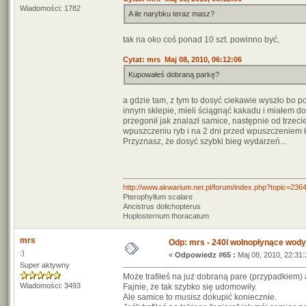
Wiadomości: 1782
A ile narybku teraz masz?
tak na oko coś ponad 10 szt. powinno być,
Cytat: mrs Maj 08, 2010, 06:12:06
Kupowałeś dobraną parkę?
a gdzie tam, z tym to dosyć ciekawie wyszło bo p
innym sklepie, mieli ściągnąć kakadu i miałem d
przegonił jak znalazł samice, następnie od trzec
wpuszczeniu ryb i na 2 dni przed wpuszczeniem k
Przyznasz, że dosyć szybki bieg wydarzeń...
http://www.akwarium.net.pl/forum/index.php?topic=236
Pterophyllum scalare
Ancistrus dolichopterus
Hoplosternum thoracatum
mrs
Odp: mrs - 240l wolnopłynące wody
:)
«
Odpowiedz #65 :
Maj 08, 2010, 22:31:
Super aktywny
Może trafiłeś na już dobraną pare (przypadkiem) a 
Wiadomości: 3493
Fajnie, że tak szybko się udomowiły.
Ale samice to musisz dokupić koniecznie.