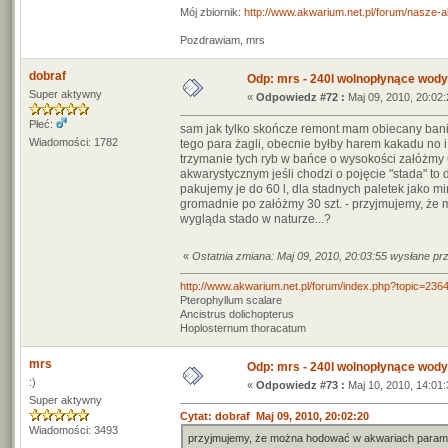
Mój zbiornik:
http://www.akwarium.net.pl/forum/nasze-
Pozdrawiam, mrs
dobraf
Odp: mrs - 240l wolnopłynące wody
Super aktywny
«
Odpowiedz #72 :
Maj 09, 2010, 20:02:
Płeć:
sam jak tylko skończe remont mam obiecany baniak
Wiadomości: 1782
tego para żagli, obecnie byłby harem kakadu no i 
trzymanie tych ryb w bańce o wysokości załóżmy 6
akwarystycznym jeśli chodzi o pojęcie "stada" to 
pakujemy je do 60 l, dla stadnych paletek jako mi
gromadnie po załóżmy 30 szt. - przyjmujemy, że mo
wygląda stado w naturze...?
«
Ostatnia zmiana: Maj 09, 2010, 20:03:55 wysłane pr
http://www.akwarium.net.pl/forum/index.php?topic=236
Pterophyllum scalare
Ancistrus dolichopterus
Hoplosternum thoracatum
mrs
Odp: mrs - 240l wolnopłynące wody
:)
«
Odpowiedz #73 :
Maj 10, 2010, 14:01:
Super aktywny
Cytat: dobraf Maj 09, 2010, 20:02:20
Wiadomości: 3493
przyjmujemy, że można hodować w akwariach parami, prz