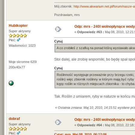
Mój zbiornik:
http://www.akwarium.net.pl/forum/nasze-
Pozdrawiam, mrs
Hubikopter
Odp: mrs - 240l wolnopłynące wody
Super aktywny
«
Odpowiedz #63 :
Maj 08, 2010, 12:21:
Płeć:
Cytuj
Wiadomości: 1023
A co zrobiłeś z szafką na ponad którą wystawało ak
Stoi dalej, ale zrobię wsporniki, bo będę spał spo
Moje skromne 620l
200x40x77
Cytuj
Roślinność występuje przeważnie przy brzegu rzeki, 
roślin) więc zbiornik roślinny w którym mają być ryb
kępy roślin w różnych miejscach zbiornika - to chyba 
Tak. Roślin z umiarem, ryby w naturze w końcu 
«
Ostatnia zmiana: Maj 10, 2010, 14:15:51 wysłane pr
dobraf
Odp: mrs - 240l wolnopłynące wody
Super aktywny
«
Odpowiedz #64 :
Maj 08, 2010, 22:18:
Płeć:
Cytat: mrs Maj 08, 2010, 06:12:06