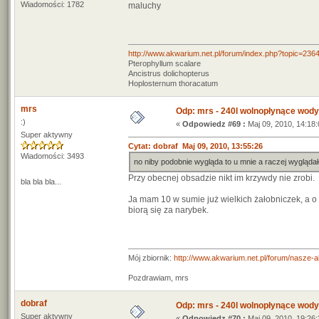
Wiadomości: 1782
maluchy
http://www.akwarium.net.pl/forum/index.php?topic=236
Pterophyllum scalare
Ancistrus dolichopterus
Hoplosternum thoracatum
mrs
Odp: mrs - 240l wolnopłynące wody
:)
«
Odpowiedz #69 :
Maj 09, 2010, 14:18:
Super aktywny
Cytat: dobraf Maj 09, 2010, 13:55:26
Wiadomości: 3493
no niby podobnie wygląda to u mnie a raczej wyglądał
Przy obecnej obsadzie nikt im krzywdy nie zrobi.
bla bla bla...
Ja mam 10 w sumie już wielkich żałobniczek, a o t
biorą się za narybek.
Mój zbiornik:
http://www.akwarium.net.pl/forum/nasze-
Pozdrawiam, mrs
dobraf
Odp: mrs - 240l wolnopłynące wody
Super aktywny
«
Odpowiedz #70 :
Maj 09, 2010, 19:26: