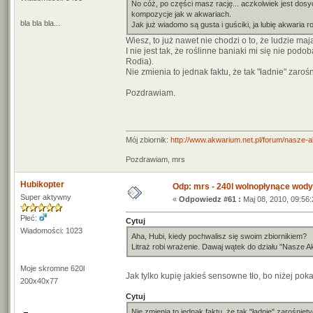
No cóż, po części masz rację... aczkolwiek jest dosyć
kompozycje jak w akwariach.
bla bla bla...
Jak już wiadomo są gusta i guściki, ja lubię akwaria
Wiesz, to już nawet nie chodzi o to, że ludzie ma
I nie jest tak, że roślinne baniaki mi się nie po
Rodia).
Nie zmienia to jednak faktu, że tak "ładnie" zaro
Pozdrawiam.
Mój zbiornik:
http://www.akwarium.net.pl/forum/nasze-
Pozdrawiam, mrs
Hubikopter
Odp: mrs - 240l wolnopłynące wody
Super aktywny
«
Odpowiedz #61 :
Maj 08, 2010, 09:56:
Płeć:
Cytuj
Wiadomości: 1023
Aha, Hubi, kiedy pochwalisz się swoim zbiornikiem?
Litraż robi wrażenie. Dawaj wątek do działu "Nasze A
Moje skromne 620l
Jak tylko kupię jakieś sensowne tło, bo niżej po
200x40x77
Cytuj
Nie zmienia to jednak faktu, że tak "ładnie" zarośnię