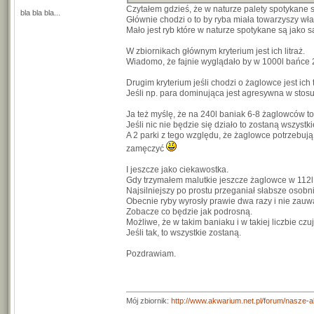
Czytałem gdzieś, że w naturze palety spotykane s
bla bla bla...
Głównie chodzi o to by ryba miała towarzyszy wł
Mało jest ryb które w naturze spotykane są jako 
W zbiornikach głównym kryterium jest ich litraż.
Wiadomo, że fajnie wyglądało by w 1000l bańce 2
Drugim kryterium jeśli chodzi o żaglowce jest ic
Jeśli np. para dominująca jest agresywna w stos
Ja też myślę, że na 240l baniak 6-8 żaglowców t
Jeśli nic nie będzie się działo to zostaną wszystkie
A 2 parki z tego względu, że żaglowce potrzebu
zamęczyć
I jeszcze jako ciekawostka.
Gdy trzymałem malutkie jeszcze żaglowce w 112l, 
Najsilniejszy po prostu przeganiał słabsze osobni
Obecnie ryby wyrosły prawie dwa razy i nie za
Zobacze co będzie jak podrosną.
Możliwe, że w takim baniaku i w takiej liczbie czuj
Jeśli tak, to wszystkie zostaną.
Pozdrawiam.
Mój zbiornik:
http://www.akwarium.net.pl/forum/nasze-