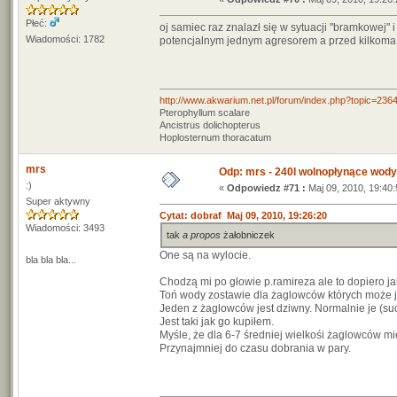
Płeć:
oj samiec raz znalazł się w sytuacji "bramkowej" 
Wiadomości: 1782
potencjalnym jednym agresorem a przed kilkoma..
http://www.akwarium.net.pl/forum/index.php?topic=236
Pterophyllum scalare
Ancistrus dolichopterus
Hoplosternum thoracatum
mrs
Odp: mrs - 240l wolnopłynące wody
:)
«
Odpowiedz #71 :
Maj 09, 2010, 19:40:
Super aktywny
Cytat: dobraf Maj 09, 2010, 19:26:20
Wiadomości: 3493
tak
a propos
żałobniczek
One są na wylocie.
bla bla bla...
Chodzą mi po głowie p.ramireza ale to dopiero j
Toń wody zostawie dla żaglowców których może j
Jeden z żaglowców jest dziwny. Normalnie je (su
Jest taki jak go kupiłem.
Myśle, że dla 6-7 średniej wielkośi żaglowców mi
Przynajmniej do czasu dobrania w pary.