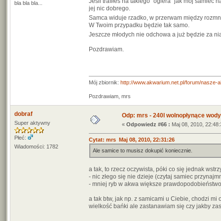
Jeśli trafiłeś na takiego "ogiera" jak mój samiec
bla bla bla...
jej nic dobrego.
Samca widuje rzadko, w przerwam między roz
W Twoim przypadku będzie tak samo.
Jeszcze młodych nie odchowa a już będzie za nią
Pozdrawiam.
Mój zbiornik:
http://www.akwarium.net.pl/forum/nasze-
Pozdrawiam, mrs
dobraf
Odp: mrs - 240l wolnopłynące wody
Super aktywny
«
Odpowiedz #66 :
Maj 08, 2010, 22:48:
Płeć:
Cytat: mrs Maj 08, 2010, 22:31:26
Wiadomości: 1782
Ale samice to musisz dokupić koniecznie.
a tak, to rzecz oczywista, póki co się jednak wstr
- nic złego się nie dzieje (czytaj samiec przynajm
- mniej ryb w akwa większe prawdopodobieństw
a tak btw, jak np. z samicami u Ciebie, chodzi m
wielkość bańki ale zastanawiam się czy jakby za