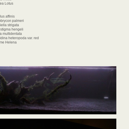
Lotus
affinis
on palmeri
 strigata
gma hengeli
ltidentata
heteropoda var. red
 Helena