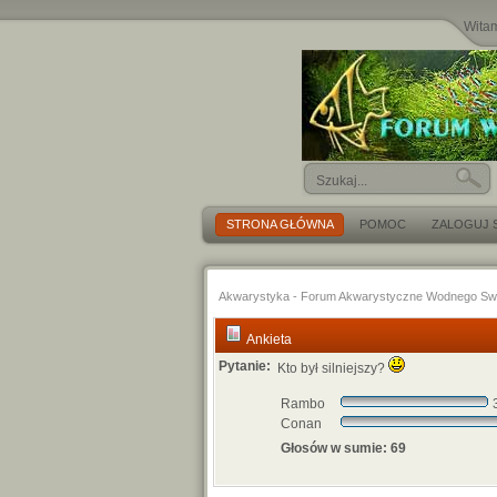
Wita
STRONA GŁÓWNA
POMOC
ZALOGUJ S
Akwarystyka - Forum Akwarystyczne Wodnego Sw
Ankieta
Pytanie:
Kto był silniejszy?
Rambo
3
Conan
Głosów w sumie: 69