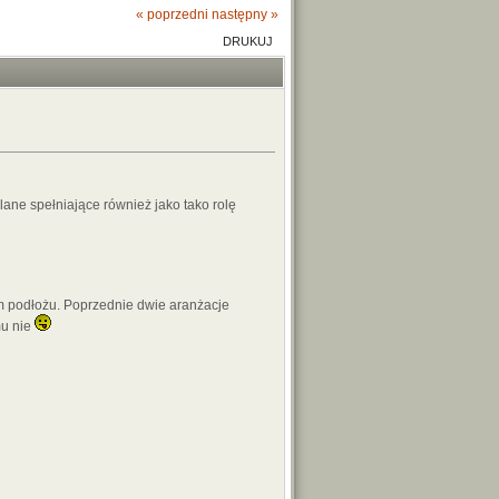
« poprzedni
następny »
DRUKUJ
ane spełniające również jako tako rolę
 podłożu. Poprzednie dwie aranżacje
mu nie