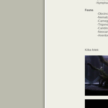
-Nymphaea 
Fauna
-Otocinclus 
-Nematobryc
-Carnegiella
-Trigonosti
-Caridina mu
-Neocaridina 
-Anentome
Kilka fotek: