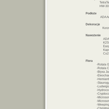
TetraTec E
HW-303
Podłoże
ADA Amazo
Dekoracje
Korzenie R
Nawożenie
ADA Ste
K2SO
Easy Ca
Kapsułki Fer
Co2 podawane 
Flora
-Rotala Gr
-Rotala Col
-Blyxa Jap
-Eleocharis 
-Hemianthus 
-Staurogyn
-Ludwigia A
-Hydrocortyl
-Cryptocoryn
-Microsorium
-Microsorium
-Weeping 
-Christmas