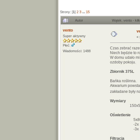
Strony: [
1
]
2
3
...
15
Autor
Wątek: vento - ki
vento
ve
Super aktywny
«
Płeć:
Czas zebrać raze
Wiadomości: 1488
Niech będzie to 
W domu udało mi 
ozdoby pokoju.
Zbiornik 375L
Bańka roślinna.
Akwarium powstał
zakładane były n
Wymiary
150x50x50 s
Oświetlenie
5x80
-2x Sylvan
-3x Sylvan
Filtracja