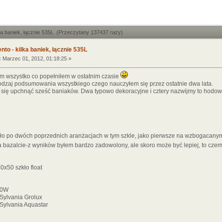
lka baniek, łącznie 535L (Przeczytany 137437 razy)
nto - kilka baniek, łącznie 535L
:
Marzec 01, 2012, 01:18:25 »
m wszystko co popełniłem w ostatnim czasie
rodzaj podsumowania wszystkiego czego nauczyłem się przez ostatnie dwa lata.
się upchnąć sześć baniaków. Dwa typowo dekoracyjne i cztery nazwijmy to hodowl
o po dwóch poprzednich aranżacjach w tym szkle, jako pierwsze na wzbogacanym
a bazalcie-z wyników byłem bardzo zadowolony, ale skoro może być lepiej, to cze
zkło float
W
ia Grolux
ia Aquastar