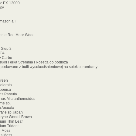
X-12000
A
nia I
ed Moor Wood
p 2
4
rbo
ka Stremma i Rosetta do podłoża
z butli wysokociśnieniowej na spiek ceramiczny
een
orata
onica
Parvula
Micranthemoides
e sp.
rcuata
e sp. japan
e Wendti Brown
 Thin Leaf
 Trident
Moss
 Moss