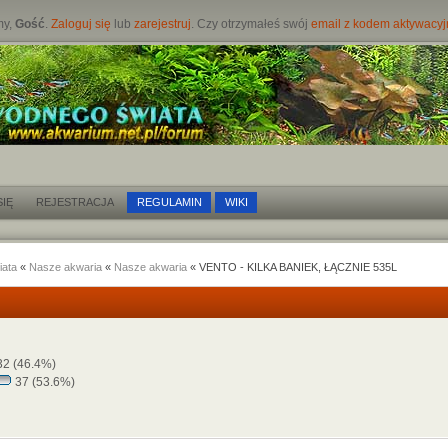
my,
Gość
.
Zaloguj się
lub
zarejestruj
. Czy otrzymałeś swój
email z kodem aktywacy
IĘ
REJESTRACJA
REGULAMIN
WIKI
iata
«
Nasze akwaria
«
Nasze akwaria
« VENTO - KILKA BANIEK, ŁĄCZNIE 535L
2 (46.4%)
37 (53.6%)