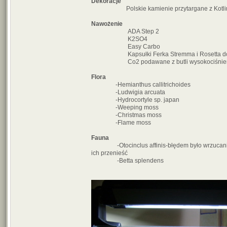
Dekoracje
Polskie kamienie przytargane z Kotliny
Nawożenie
ADA Step 2
K2SO4
Easy Carbo
Kapsułki Ferka Stremma i Rosetta do 
Co2 podawane z butli wysokociśnieniow
Flora
-Hemianthus callitrichoides
-Ludwigia arcuata
-Hydrocortyle sp. japan
-Weeping moss
-Christmas moss
-Flame moss
Fauna
-Otocinclus affinis-błędem było wrzucanie ich
ich przenieść
-Betta splendens