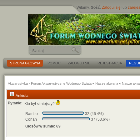
Witamy,
Gość
.
Zaloguj się
lub
zarejes
STRONA GŁÓWNA
POMOC
ZALOGUJ SIĘ
REJESTRACJA
REGU
Akwarystyka - Forum Akwarystyczne Wodnego Swiata
«
Nasze akwaria
«
Nasze akwa
Ankieta
Pytanie:
Kto był silniejszy?
Rambo
32 (46.4%)
Conan
37 (53.6%)
Głosów w sumie: 69