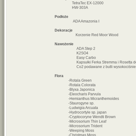
TetraTec EX-12000
HW-303A
Podłoże
ADA Amazonia I
Dekoracje
Korzenie Red Moor Wood
Nawożenie
ADA Step 2
K2SO4
Easy Carbo
Kapsułki Ferka Stremma i Rosetta do 
Co2 podawane z butli wysokociśnieniow
Flora
-Rotala Green
-Rotala Colorata
-Blyxa Japonica
-Eleocharis Parvula
-Hemianthus Micranthemoides
-Staurogyne sp.
-Ludwigia Arcuata
-Hydrocortyle sp. japan
-Cryptocoryne Wendti Brown
-Microsorium Thin Leaf
-Microsorium Trident
-Weeping Moss
-Christmas Moss