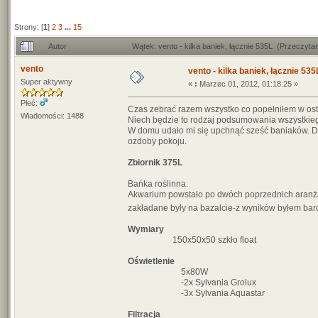
Strony: [
1
]
2
3
...
15
Autor
Wątek: vento - kilka baniek, łącznie 535L (Przeczyt
vento
vento - kilka baniek, łącznie 535
Super aktywny
«
:
Marzec 01, 2012, 01:18:25 »
Płeć:
Czas zebrać razem wszystko co popełniłem w os
Wiadomości: 1488
Niech będzie to rodzaj podsumowania wszystkieg
W domu udało mi się upchnąć sześć baniaków. Dw
ozdoby pokoju.
Zbiornik 375L
Bańka roślinna.
Akwarium powstało po dwóch poprzednich aranża
zakładane były na bazalcie-z wyników byłem bard
Wymiary
150x50x50 szkło float
Oświetlenie
5x80W
-2x Sylvania Grolux
-3x Sylvania Aquastar
Filtracja