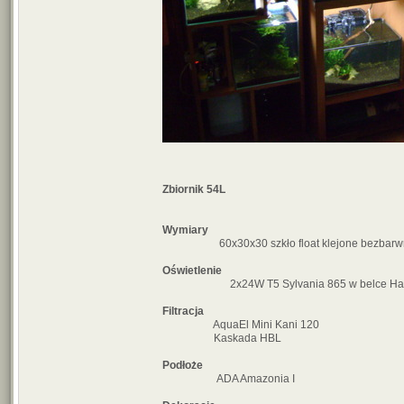
Zbiornik 54L
Wymiary
60x30x30 szkło float klejone bezbarwny
Oświetlenie
2x24W T5 Sylvania 865 w belce Hag
Filtracja
AquaEl Mini Kani 120
Kaskada HBL
Podłoże
ADA Amazonia I