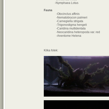
-Nymphaea Lotus
Fauna
-Otocinclus affinis
-Nematobrycon palmeri
-Carnegiella strigata
-Trigonostigma hengeli
-Caridina multidentata
-Neocaridina heteropoda var. red
-Anentome Helena
Kilka fotek: