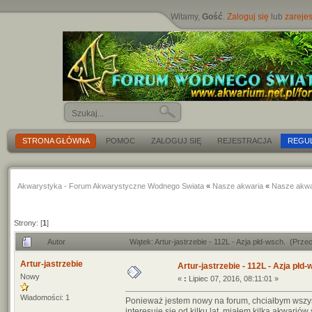
Witamy,
Gość
.
Zaloguj się
lub
zarejes
STRONA GŁÓWNA
POMOC
ZALOGUJ SIĘ
REJESTRACJA
REGU
Akwarystyka - Forum Akwarystyczne Wodnego Swiata
«
Nasze akwaria
«
Nasze akwa
Strony: [
1
]
Autor
Wątek: Artur-jastrzebie - 112L - Azja płd-wsch. (Prz
Artur-jastrzebie
Artur-jastrzebie - 112L - Azja płd-
Nowy
«
:
Lipiec 07, 2016, 08:11:01 »
Wiadomości: 1
Ponieważ jestem nowy na forum, chciałbym wszyst
interesuje się od kilku lat, miałem kilka akwari