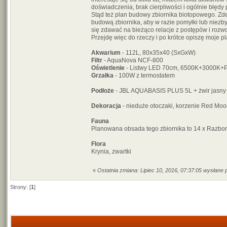
doświadczenia, brak cierpliwości i ogólnie błędy 
Stąd też plan budowy zbiornika biotopowego. Zd
budową zbiornika, aby w razie pomyłki lub niez
się zdawać na bieżąco relacje z postępów i rozw
Przejdę więc do rzeczy i po krótce opiszę moje p
Akwarium
- 112L, 80x35x40 (SxGxW)
Filtr
- AquaNova NCF-800
Oświetlenie
- Listwy LED 70cm, 6500K+3000K+P
Grzałka
- 100W z termostatem
Podłoże
- JBL AQUABASIS PLUS 5L + żwir jasn
Dekoracja
- nieduże otoczaki, korzenie Red Mo
Fauna
Planowana obsada tego zbiornika to 14 x Razbor
Flora
Krynia, zwartki
«
Ostatnia zmiana: Lipiec 10, 2016, 07:37:05 wysłane p
Strony: [
1
]