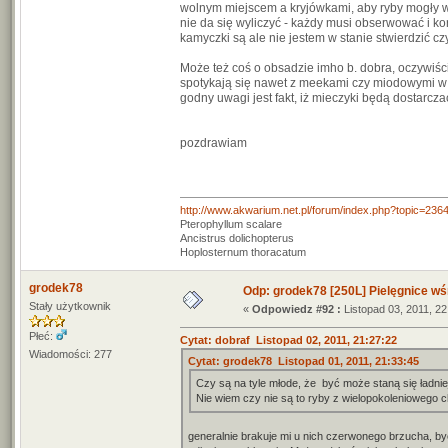
wolnym miejscem a kryjówkami, aby ryby mogły wz
nie da się wyliczyć - każdy musi obserwować i k
kamyczki są ale nie jestem w stanie stwierdzić c
Może też coś o obsadzie imho b. dobra, oczywiśc
spotykają się nawet z meekami czy miodowymi w
godny uwagi jest fakt, iż mieczyki będą dostarcz
pozdrawiam
http://www.akwarium.net.pl/forum/index.php?topic=236
Pterophyllum scalare
Ancistrus dolichopterus
Hoplosternum thoracatum
grodek78
Odp: grodek78 [250L] Pielęgnice wś
Stały użytkownik
«
Odpowiedz #92 :
Listopad 03, 2011, 22
Płeć:
Cytat: dobraf Listopad 02, 2011, 21:27:22
Wiadomości: 277
Cytat: grodek78 Listopad 01, 2011, 21:33:45
Czy są na tyle młode, że być może staną się ładn
Nie wiem czy nie są to ryby z wielopokoleniowego
generalnie brakuje mi u nich czerwonego brzucha, b