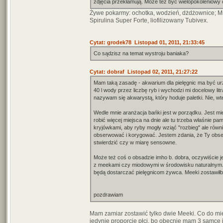
zdjęcia przekłamują. Może też być wielopokoleniowy 
Żywe pokarmy: ochotka, wodzień, dżdżownice; Mroż
Spirulina Super Forte, liofilizowany Tubivex.
Cytat: grodek78 Listopad 01, 2011, 21:33:45
Co sądzisz na temat wystroju baniaka?
Cytat: dobraf Listopad 02, 2011, 21:27:22
Mam taką zasadę - akwarium dla pielęgnic ma być ur
40 l wody przez liczbę ryb i wychodzi mi docelowy l
nazywam się akwarystą, który hoduje paletki. Nie, w
Wedle mnie aranżacja bańki jest w porządku. Jest m
robić więcej miejsca na dnie ale tu trzeba właśnie 
kryjówkami, aby ryby mogły wziąć "rozbieg" ale równi
obserwować i korygować. Jestem zdania, że Ty obserw
stwierdzić czy w miarę sensowne.
Może też coś o obsadzie imho b. dobra, oczywiście j
z meekami czy miodowymi w środowisku naturalnym. 
będą dostarczać pielęgnicom żywca. Meeki zostawiłb
pozdrawiam
Mam zamiar zostawić tylko dwie Meeki. Co do mie
jedynie proporcje płci, bo obecnie mam 3 samce 