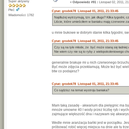
Super aktywny
«
Odpowiedz #91 :
Listopad 02, 2011, 21
Płeć:
Cytat: grodek78 Listopad 01, 2011, 21:33:45
Wiadomości: 1782
Najdłużej wytrzymują, tzn. jak długo? Kilka tygodni, 
Liście, które umieściłem w baniaku mają czerwone za
u mnie bukowe w dobrym stanie kilka tygodni, sw
Cytat: grodek78 Listopad 01, 2011, 21:33:45
Czy są na tyle młode, że być może staną się ładnie
Nie wiem czy nie są to ryby z wielopokoleniowego 
generalnie brakuje mi u nich czerwonego brzucha
Być może zdjęcia przekłamują. Może też być wiel
btw co podajesz?
Cytat: grodek78 Listopad 01, 2011, 21:33:45
Co sądzisz na temat wystroju baniaka?
Mam taką zasadę - akwarium dla pielęgnic ma być
mnoże umowne 40 l wody przez liczbę ryb i wych
zajmujące większość dna i nazywam się akwarystą
Wedle mnie aranżacja bańki jest w porządku. Jes
próbować robić więcej miejsca na dnie ale tu tr