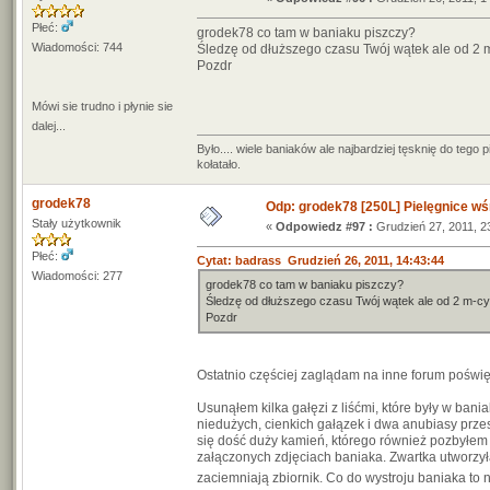
Płeć:
grodek78 co tam w baniaku piszczy?
Wiadomości: 744
Śledzę od dłuższego czasu Twój wątek ale od 2 m-
Pozdr
Mówi sie trudno i płynie sie
dalej...
Było.... wiele baniaków ale najbardziej tęsknię do teg
kołatało.
grodek78
Odp: grodek78 [250L] Pielęgnice wś
Stały użytkownik
«
Odpowiedz #97 :
Grudzień 27, 2011, 2
Płeć:
Cytat: badrass Grudzień 26, 2011, 14:43:44
Wiadomości: 277
grodek78 co tam w baniaku piszczy?
Śledzę od dłuższego czasu Twój wątek ale od 2 m-cy n
Pozdr
Ostatnio częściej zaglądam na inne forum poświę
Usunąłem kilka gałęzi z liśćmi, które były w bani
niedużych, cienkich gałązek i dwa anubiasy prz
się dość duży kamień, którego również pozbyłem s
załączonych zdjęciach baniaka. Zwartka utworzyła 
zaciemniają zbiornik. Co do wystroju baniaka to n