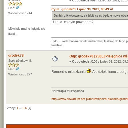
«
Odpowiedz #99 :
Lipiec 30, 2012, 18:1
Płeć:
Cytat: grodek78 Lipiec 30, 2012, 05:49:41
Wiadomości: 744
Baniak zlikwidowany, za jakiś czas będzie nowa obsa
U łła..a co było powodem?
Mówi sie trudno i płynie sie
dalej...
Było.... wiele baniaków ale najbardziej tęsknię do teg
kołatało.
grodek78
Odp: grodek78 [250L] Pielęgnice wś
Stały użytkownik
«
Odpowiedz #100 :
Lipiec 31, 2012, 09:
Płeć:
Remont w mieszkaniu
. Ale dzięki temu zrobi
Wiadomości: 277
Herotilapia multispinosa
http://www.akwarium.net.pl/forum/nasze-akwaria/grodek
Strony:
1
...
5
6
[
7
]