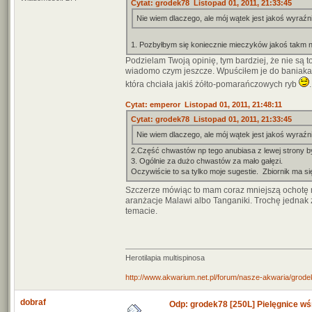
Cytat: grodek78 Listopad 01, 2011, 21:33:45
Nie wiem dlaczego, ale mój wątek jest jakoś wyraź
1. Pozbyłbym się koniecznie mieczyków jakoś takm n
Podzielam Twoją opinię, tym bardziej, że nie są 
wiadomo czym jeszcze. Wpuściłem je do baniaka, t
która chciała jakiś żółto-pomarańczowych ryb
Cytat: emperor Listopad 01, 2011, 21:48:11
Cytat: grodek78 Listopad 01, 2011, 21:33:45
Nie wiem dlaczego, ale mój wątek jest jakoś wyraź
2.Część chwastów np tego anubiasa z lewej strony by
3. Ogólnie za dużo chwastów za mało gałęzi.
Oczywiście to sa tylko moje sugestie. Zbiornik ma s
Szczerze mówiąc to mam coraz mniejszą ochotę 
aranżacje Malawi albo Tanganiki. Trochę jednak 
temacie.
Herotilapia multispinosa
http://www.akwarium.net.pl/forum/nasze-akwaria/grodek
dobraf
Odp: grodek78 [250L] Pielęgnice wś