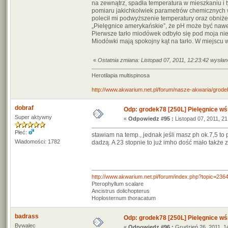
na zewnątrz, spadła temperatura w mieszkaniu i
pomiaru jakichkolwiek parametrów chemicznych w
polecił mi podwyższenie temperatury oraz obniże
„Pielęgnice amerykańskie”, że pH może być nawe
Pierwsze tarło miodówek odbyło się pod moja nie
Miodówki mają spokojny kąt na tarło. W miejscu w 
«
Ostatnia zmiana: Listopad 07, 2011, 12:23:42 wysła
Herotilapia multispinosa
http://www.akwarium.net.pl/forum/nasze-akwaria/grodek
dobraf
Odp: grodek78 [250L] Pielęgnice wś
Super aktywny
«
Odpowiedz #95 :
Listopad 07, 2011, 21
Płeć:
stawiam na temp., jednak jeśli masz ph ok.7,5 to
Wiadomości: 1782
dadzą. A 23 stopnie to już imho dość mało także z
http://www.akwarium.net.pl/forum/index.php?topic=236
Pterophyllum scalare
Ancistrus dolichopterus
Hoplosternum thoracatum
badrass
Odp: grodek78 [250L] Pielęgnice wś
Bywalec
«
Odpowiedz #96 :
Grudzień 26, 2011, 1