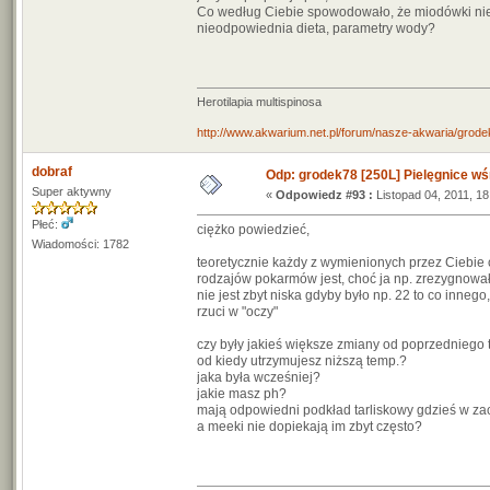
Co według Ciebie spowodowało, że miodówki nie 
nieodpowiednia dieta, parametry wody?
Herotilapia multispinosa
http://www.akwarium.net.pl/forum/nasze-akwaria/grodek
dobraf
Odp: grodek78 [250L] Pielęgnice wś
Super aktywny
«
Odpowiedz #93 :
Listopad 04, 2011, 18
Płeć:
ciężko powiedzieć,
Wiadomości: 1782
teoretycznie każdy z wymienionych przez Ciebie 
rodzajów pokarmów jest, choć ja np. zrezygnował
nie jest zbyt niska gdyby było np. 22 to co inne
rzuci w "oczy"
czy były jakieś większe zmiany od poprzedniego 
od kiedy utrzymujesz niższą temp.?
jaka była wcześniej?
jakie masz ph?
mają odpowiedni podkład tarliskowy gdzieś w za
a meeki nie dopiekają im zbyt często?