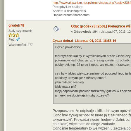
http://www.akwarium.net.pl/forum/index.php?topic=236
Pterophyllum scalare
Ancistrus dolichopterus
Hoplosternum thoracatum
grodek78
Odp: grodek78 [250L] Pielęgnice wś
Stały użytkownik
«
Odpowiedz #94 :
Listopad 07, 2011, 12
Płeć:
Cytat: dobraf Listopad 04, 2011, 18:55:16
Wiadomości: 277
ciężko powiedzieć,
teoretycznie każdy z wymienionych przez Ciebie czyn
pokarmów jest, choć ja np. zrezygnowałem z ochotki 
gdyby było np. 22 to co innego, ale może... (zawsze 
czy były jakieś większe zmiany od poprzedniego tarł
od kiedy utrzymujesz niższą temp.?
jaka była wcześniej?
jakie masz ph?
mają odpowiedni podkład tarliskowy gdzieś w zacisz
a meeki nie dopiekają im zbyt często?
Przepraszam, że odpisuję z kilkudniowym opóźn
Odnośnie żywej ochotki to biorę ją z zaufanego ź
akwarystyki”. Prowadzi swoje hodowle Dafni, oc
paletkom) więc mam do niego zaufanie.
Odnośnie temperatury to we wrześniu zaczęła po