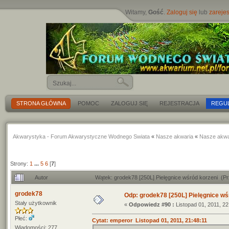
Witamy,
Gość
.
Zaloguj się
lub
zarejes
STRONA GŁÓWNA
POMOC
ZALOGUJ SIĘ
REJESTRACJA
REGU
Akwarystyka - Forum Akwarystyczne Wodnego Swiata
«
Nasze akwaria
«
Nasze akwa
Strony:
1
...
5
6
[
7
]
Autor
Wątek: grodek78 [250L] Pielęgnice wśród korzeni (P
grodek78
Odp: grodek78 [250L] Pielęgnice wś
Stały użytkownik
«
Odpowiedz #90 :
Listopad 01, 2011, 22
Płeć:
Cytat: emperor Listopad 01, 2011, 21:48:11
Wiadomości: 277