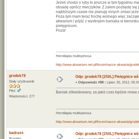
Jeżeli chodzi o ryby to jeszcze w tym tygodniu
obsadę oprócz mieczyków. Z żalem pozbędę się jeg
najbliższym czasie nie planuję innych zmian jeże
Poza tym mam teraz trochę wolnego więc zacząłem 
akwarium i pójść z wystrojem baniaka w kierunk
pielęgnicom.
Pozdr
Herotilapia multispinosa
http://www.akwarium.net.pl/forum/nasze-akwaria/grodek
grodek78
Odp: grodek78 [250L] Pielęgnice wś
Stały użytkownik
«
Odpowiedz #98 :
Lipiec 30, 2012, 05:4
Płeć:
Baniak zlikwidowany, za jakiś czas będzie nowa
Wiadomości: 277
Herotilapia multispinosa
http://www.akwarium.net.pl/forum/nasze-akwaria/grodek
badrass
Odp: grodek78 [250L] Pielęgnice wś
Bywalec