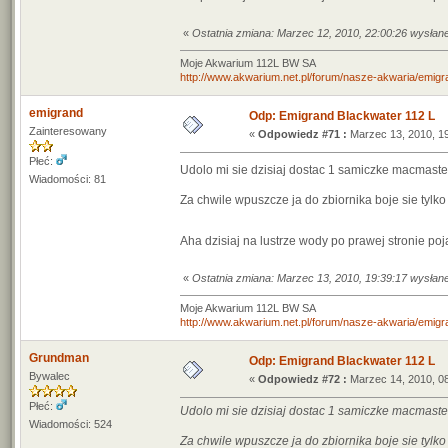
«
Ostatnia zmiana: Marzec 12, 2010, 22:00:26 wysłan
Moje Akwarium 112L BW SA
http://www.akwarium.net.pl/forum/nasze-akwaria/emigr
emigrand
Odp: Emigrand Blackwater 112 L
Zainteresowany
«
Odpowiedz #71 :
Marzec 13, 2010, 19
Płeć:
Udolo mi sie dzisiaj dostac 1 samiczke macmaste
Wiadomości: 81
Za chwile wpuszcze ja do zbiornika boje sie tylko
Aha dzisiaj na lustrze wody po prawej stronie poj
«
Ostatnia zmiana: Marzec 13, 2010, 19:39:17 wysłan
Moje Akwarium 112L BW SA
http://www.akwarium.net.pl/forum/nasze-akwaria/emigr
Grundman
Odp: Emigrand Blackwater 112 L
Bywalec
«
Odpowiedz #72 :
Marzec 14, 2010, 08
Płeć:
Udolo mi sie dzisiaj dostac 1 samiczke macmaste
Wiadomości: 524
Za chwile wpuszcze ja do zbiornika boje sie tylko