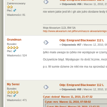
Zainteresowany
«
Odpowiedz #66 :
Marzec 11, 2010, 23
Płeć:
nie wiem jakie jest kh i gh ale jutro dostane testy
Wiadomości: 81
Moje Akwarium 112L BW SA
http://www.akwarium.net.pl/forum/nasze-akwaria/emigr
Grundman
Odp: Emigrand Blackwater 112 L
Bywalec
«
Odpowiedz #67 :
Marzec 12, 2010, 09
Płeć:
tylko mała uwaga ta rybka nie występuje w czar
Wiadomości: 524
Oczywiście błąd. Występuje i to dość licznie, moż
p.s. W sumie dziwne że nikt nie ma na sprzedaż s
My Sensi
Odp: Emigrand Blackwater 112 L
Bywalec
«
Odpowiedz #68 :
Marzec 12, 2010, 10
Płeć:
Cytat: dobraf Marzec 11, 2010, 21:47:32
Wiadomości: 471
Cytat: mrs Marzec 11, 2010, 07:58:02
Cytat: My Sensi Marzec 10, 2010, 17:47:23