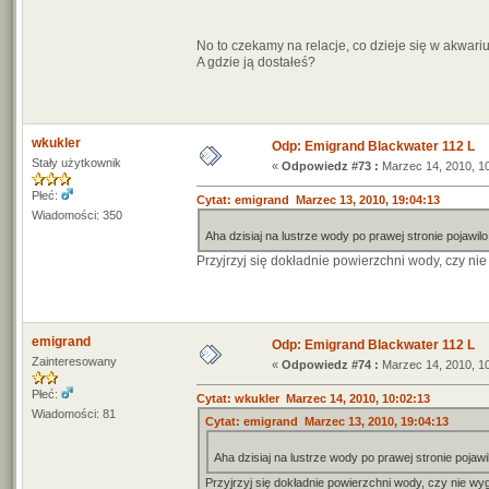
No to czekamy na relacje, co dzieje się w akwa
A gdzie ją dostałeś?
wkukler
Odp: Emigrand Blackwater 112 L
Stały użytkownik
«
Odpowiedz #73 :
Marzec 14, 2010, 10
Płeć:
Cytat: emigrand Marzec 13, 2010, 19:04:13
Wiadomości: 350
Aha dzisiaj na lustrze wody po prawej stronie pojawil
Przyjrzyj się dokładnie powierzchni wody, czy ni
emigrand
Odp: Emigrand Blackwater 112 L
Zainteresowany
«
Odpowiedz #74 :
Marzec 14, 2010, 10
Płeć:
Cytat: wkukler Marzec 14, 2010, 10:02:13
Wiadomości: 81
Cytat: emigrand Marzec 13, 2010, 19:04:13
Aha dzisiaj na lustrze wody po prawej stronie pojawi
Przyjrzyj się dokładnie powierzchni wody, czy nie wy