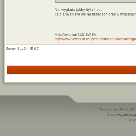
Nie wyglada jakby byla tlusta .
Ta piana zbiera sie na brzegach oraz w miejscac
Moje Akwarium 112L BW SA
http://www.akwarium.net.pl/forum/nasze-akwaria/emigr
Strony:
1
...
3
4
[
5
]
6
7
Powered by SMF 1.1.9
Strona wygenerowan
© w