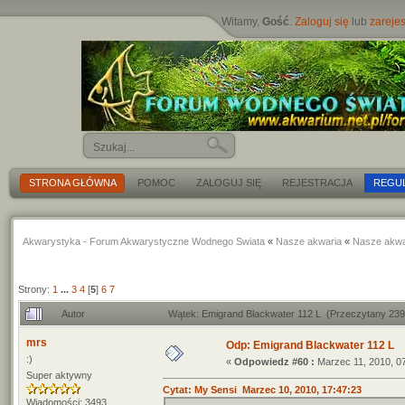
Witamy,
Gość
.
Zaloguj się
lub
zarejes
STRONA GŁÓWNA
POMOC
ZALOGUJ SIĘ
REJESTRACJA
REGU
Akwarystyka - Forum Akwarystyczne Wodnego Swiata
«
Nasze akwaria
«
Nasze akwa
Strony:
1
...
3
4
[
5
]
6
7
Autor
Wątek: Emigrand Blackwater 112 L (Przeczytany 239
mrs
Odp: Emigrand Blackwater 112 L
:)
«
Odpowiedz #60 :
Marzec 11, 2010, 07
Super aktywny
Cytat: My Sensi Marzec 10, 2010, 17:47:23
Wiadomości: 3493