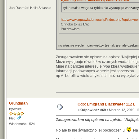
Jah Rastafari Haile Selassie
tylko mała uwaga ta rybka nie występuje w cza
http://www.aquawiadomosci.pl/index.php?option=c
Orinoko to też BW.
Pozdrawiam.
no właśnie wedle mojej wiedzy też tak jest ale cze
Zasugerowałem się opisem na apisto: "Najlepiej 
Może występuje również w czarnych wodach teg
Mnie najbardziej interesuje ryba która występuje
informacji podawanych w necie jest sprzeczna
np A. borelli w wielu artykułach można wyczytać 
Grundman
Odp: Emigrand Blackwater 112 L
Bywalec
«
Odpowiedz #69 :
Marzec 12, 2010, 11
Płeć:
Zasugerowałem się opisem na apisto: "Najlepiej
Wiadomości: 524
No ale to nie świadczy o jej pochodzeniu
Na A