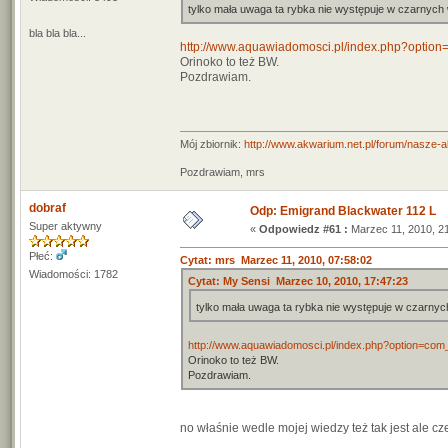
tylko mała uwaga ta rybka nie występuje w czarny
bla bla bla...
http://www.aquawiadomosci.pl/index.php?optio
Orinoko to też BW.
Pozdrawiam.
Mój zbiornik:
http://www.akwarium.net.pl/forum/nasze-
Pozdrawiam, mrs
dobraf
Odp: Emigrand Blackwater 112 L
Super aktywny
«
Odpowiedz #61 :
Marzec 11, 2010, 21
Płeć:
Cytat: mrs Marzec 11, 2010, 07:58:02
Wiadomości: 1782
Cytat: My Sensi Marzec 10, 2010, 17:47:23
tylko mała uwaga ta rybka nie występuje w czarn
http://www.aquawiadomosci.pl/index.php?option=co
Orinoko to też BW.
Pozdrawiam.
no właśnie wedle mojej wiedzy też tak jest ale