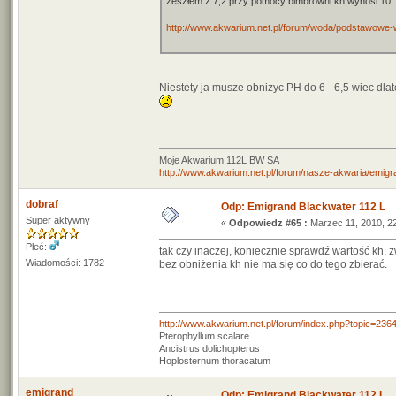
zeszłem z 7,2 przy pomocy bimbrowni kh wynosi 10. Z
http://www.akwarium.net.pl/forum/woda/podstawow
Niestety ja musze obnizyc PH do 6 - 6,5 wiec dl
Moje Akwarium 112L BW SA
http://www.akwarium.net.pl/forum/nasze-akwaria/emigr
dobraf
Odp: Emigrand Blackwater 112 L
Super aktywny
«
Odpowiedz #65 :
Marzec 11, 2010, 22
Płeć:
tak czy inaczej, koniecznie sprawdź wartość kh, 
Wiadomości: 1782
bez obniżenia kh nie ma się co do tego zbierać.
http://www.akwarium.net.pl/forum/index.php?topic=236
Pterophyllum scalare
Ancistrus dolichopterus
Hoplosternum thoracatum
emigrand
Odp: Emigrand Blackwater 112 L