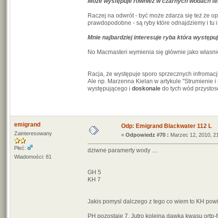
Może występuje również w czarnych wodach te
Raczej na odwrót - być może zdarza się też że op
prawdopodobne - są ryby które odnajdziemy i tu i 
Mnie najbardziej interesuje ryba która występu
No Macmasteri wymienia się głównie jako własni
Racja, że występuje sporo sprzecznych infromacji
Ale np. Marzenna Kielan w artykule "Strumienie
występującego i
doskonale
do tych wód przysto
emigrand
Odp: Emigrand Blackwater 112 L
Zainteresowany
«
Odpowiedz #70 :
Marzec 12, 2010, 21
Płeć:
dziwne paramerty wody ....
Wiadomości: 81
GH 5
KH 7
Jakis pomysl dalczego z tego co wiem to KH pow
PH pozostaje 7. Jutro kolejna dawka kwasu ortp-f