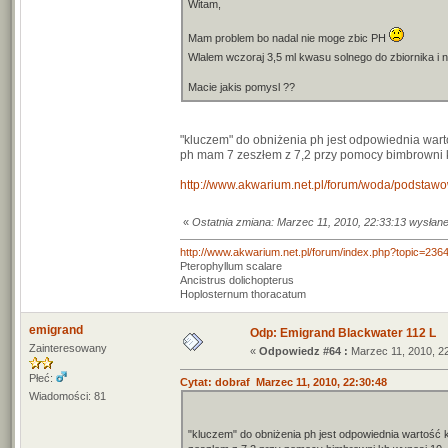
Witam,
Mam problem bo nadal nie moge zbic PH
Wlalem wczoraj 3,5 ml kwasu solnego do zbiornika i ni
Macie jakis pomysl ??
"kluczem" do obniżenia ph jest odpowiednia wartoś
ph mam 7 zeszłem z 7,2 przy pomocy bimbrowni kh
http://www.akwarium.net.pl/forum/woda/podsta
«
Ostatnia zmiana: Marzec 11, 2010, 22:33:13 wysłane
http://www.akwarium.net.pl/forum/index.php?topic=236
Pterophyllum scalare
Ancistrus dolichopterus
Hoplosternum thoracatum
emigrand
Odp: Emigrand Blackwater 112 L
Zainteresowany
«
Odpowiedz #64 :
Marzec 11, 2010, 22
Płeć:
Cytat: dobraf Marzec 11, 2010, 22:30:48
Wiadomości: 81
"kluczem" do obniżenia ph jest odpowiednia wartość kh