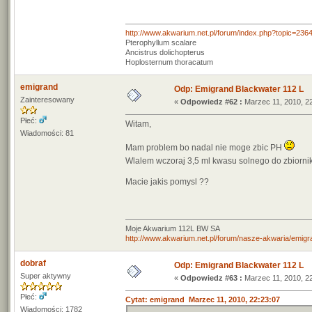
http://www.akwarium.net.pl/forum/index.php?topic=236
Pterophyllum scalare
Ancistrus dolichopterus
Hoplosternum thoracatum
emigrand
Odp: Emigrand Blackwater 112 L
Zainteresowany
«
Odpowiedz #62 :
Marzec 11, 2010, 22
Płeć:
Witam,
Wiadomości: 81
Mam problem bo nadal nie moge zbic PH
Wlalem wczoraj 3,5 ml kwasu solnego do zbiornika
Macie jakis pomysl ??
Moje Akwarium 112L BW SA
http://www.akwarium.net.pl/forum/nasze-akwaria/emigr
dobraf
Odp: Emigrand Blackwater 112 L
Super aktywny
«
Odpowiedz #63 :
Marzec 11, 2010, 22
Płeć:
Cytat: emigrand Marzec 11, 2010, 22:23:07
Wiadomości: 1782