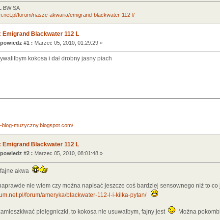
2L BW SA
m.net.pl/forum/nasze-akwaria/emigrand-blackwater-112-l/
 Emigrand Blackwater 112 L
powiedz #1 :
Marzec 05, 2010, 01:29:29 »
ywaliłbym kokosa i dał drobny jasny piach
ny-blog-muzyczny.blogspot.com/
 Emigrand Blackwater 112 L
powiedz #2 :
Marzec 05, 2010, 08:01:48 »
, fajne akwa
naprawde nie wiem czy można napisać jeszcze coś bardziej sensownego niż to co 
um.net.pl/forum/ameryka/blackwater-112-l-i-kilka-pytan/
amieszkiwać pielęgniczki, to kokosa nie usuwałbym, fajny jest
Można pokombin