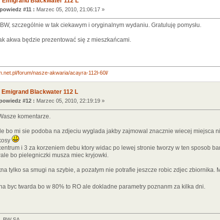
 Emigrand Blackwater 112 L
powiedz #11 :
Marzec 05, 2010, 21:06:17 »
 BW, szczególnie w tak ciekawym i oryginalnym wydaniu. Gratuluję pomysłu.
ak akwa będzie prezentować się z mieszkańcami.
.net.pl/forum/nasze-akwaria/acayra-112l-60l/
 Emigrand Blackwater 112 L
owiedz #12 :
Marzec 05, 2010, 22:19:19 »
a Wasze komentarze.
e bo mi sie podoba na zdjeciu wyglada jakby zajmowal znacznie wiecej miejsca niz
okosy
centrum i 3 za korzeniem debu ktory widac po lewej stronie tworzy w ten sposob ba
le bo pielegniczki musza miec kryjowki.
na tylko sa smugi na szybie, a pozatym nie potrafie jeszcze robic zdjec zbiornika.
na byc twarda bo w 80% to RO ale dokladne parametry poznanm za kilka dni.
2L BW SA