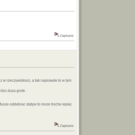
Zapisane
 w rzeczywistosci, a tak naprawde to w tym
rdzo duza grote .
 Musze oddebrac statyw to moze troche lepiej
Zapisane