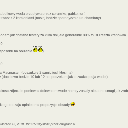
kubelkowy woda przeplywa przez ceramike, gabke, torf.
etrzacz z 2 kamieniami (raczej bedzie sporadycznie uruchamiany)
odam jak dostane testery za kilka dni, ale generalnie 80% to RO reszta kranowka 
10
 sposobu na obizenie
)
10
 Macmasteri (poszukuje 2 samic jesli ktos ma)
 (docelowo bedzie 10 lub 12 ale poczekam jak te zaakceptuja wode )
akosc zdjec ale poniewaz dolewalem wode na raty zostaly nieladne smugi jak zrob
iego rodzaju opinie oraz propozycje obsady
 Marzec 13, 2010, 19:02:50 wysłane przez emigrand
»