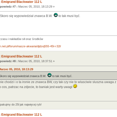
 Emigrand Blackwater 112 L
powiedz #7 :
Marzec 05, 2010, 18:13:29 »
 Skoro się wypowiedział znawca B.W.
to tak musi być.
asu i nakładów sił oraz środków
.net.pl/forum/nasze-akwaria/djdzej555-45l-i-32l/
 Emigrand Blackwater 112 L
powiedz #8 :
Marzec 05, 2010, 18:37:51 »
arzec 05, 2010, 18:13:29
 Skoro się wypowiedział znawca B.W.
to tak musi być.
ie chodzi i o ta ironie ze znawca BW, czy tak czy nie to wlasciwie sluszna uwaga z
 cos, patrzac na zdjecie, to baniak jest warty uwagi
apakujmy do 25l jak najwięcej ryb!
 Emigrand Blackwater 112 L