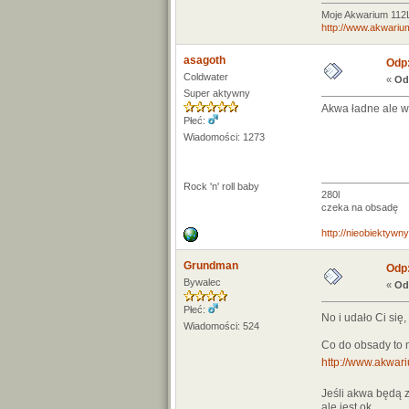
Moje Akwarium 11
http://www.akwariu
asagoth
Odp:
Coldwater
«
Od
Super aktywny
Akwa ładne ale w
Płeć:
Wiadomości: 1273
Rock 'n' roll baby
280l
czeka na obsadę
http://nieobiektyw
Grundman
Odp:
Bywalec
«
Od
Płeć:
No i udało Ci się
Wiadomości: 524
Co do obsady to 
http://www.akwari
Jeśli akwa będą z
ale jest ok.