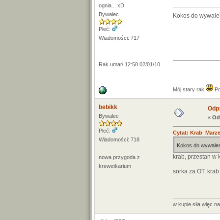
ognia... xD
Bywalec
Kokos do wywalen
Płeć:
Wiadomości: 717
Rak umarł 12:58 02/01/10
Mój stary rak
Po
bebikk
Odp:
Bywalec
«
Od
Płeć:
Cytat: Krab Marze
Wiadomości: 718
Kokos do wywalen
krab, przestan w 
nowa przygoda z
krewetkarium
sorka za OT. krab
w kupie siła więc n