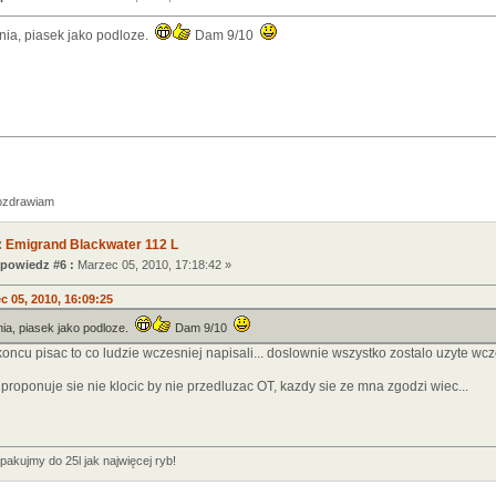
ia, piasek jako podloze.
Dam 9/10
zdrawiam
 Emigrand Blackwater 112 L
powiedz #6 :
Marzec 05, 2010, 17:18:42 »
c 05, 2010, 16:09:25
ia, piasek jako podloze.
Dam 9/10
koncu pisac to co ludzie wczesniej napisali... doslownie wszystko zostalo uzyte w
 proponuje sie nie klocic by nie przedluzac OT, kazdy sie ze mna zgodzi wiec...
apakujmy do 25l jak najwięcej ryb!