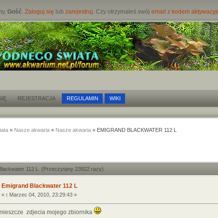
my,
Gość
.
Zaloguj się
lub
zarejestruj
. Czy otrzymałeś swój
email z kodem aktywacy
IĘ
REJESTRACJA
REGULAMIN
WIKI
iata
«
Nasze akwaria
«
Nasze akwaria
« EMIGRAND BLACKWATER 112 L
Blackwater 112 L (Przeczytany 23922 razy)
Emigrand Blackwater 112 L
«
:
Marzec 04, 2010, 23:29:43 »
mieszcze zdjecia mojego zbiornika