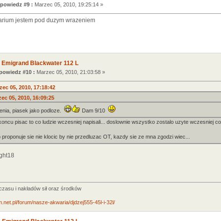
powiedz #9 :
Marzec 05, 2010, 19:25:14 »
warium jestem pod duzym wrazeniem
 Emigrand Blackwater 112 L
owiedz #10 :
Marzec 05, 2010, 21:03:58 »
ec 05, 2010, 17:18:42
ec 05, 2010, 16:09:25
nia, piasek jako podloze.
Dam 9/10
koncu pisac to co ludzie wczesniej napisali... doslownie wszystko zostalo uzyte wczesniej c
 proponuje sie nie klocic by nie przedluzac OT, kazdy sie ze mna zgodzi wiec...
ight18
asu i nakładów sił oraz środków
.net.pl/forum/nasze-akwaria/djdzej555-45l-i-32l/