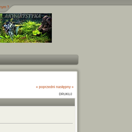
jnym ?
« poprzedni
następny »
DRUKUJ