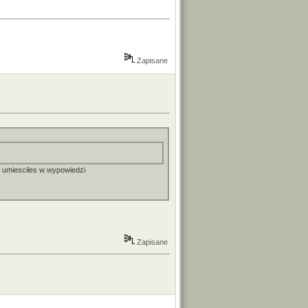
Zapisane
o umiesciles w wypowiedzi
Zapisane