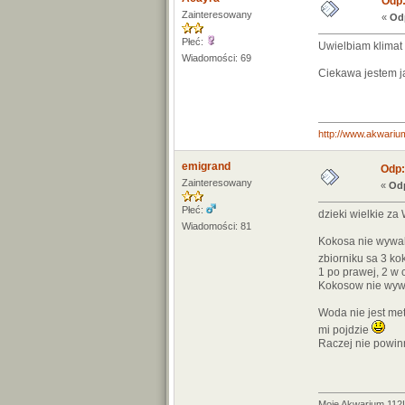
Odp:
Zainteresowany
«
Od
Płeć:
Uwielbiam klimat
Wiadomości: 69
Ciekawa jestem j
http://www.akwarium
emigrand
Odp:
Zainteresowany
«
Odp
Płeć:
dzieki wielkie z
Wiadomości: 81
Kokosa nie wywal
zbiorniku sa 3 k
1 po prawej, 2 w 
Kokosow nie wywa
Woda nie jest met
mi pojdzie
Raczej nie powin
Moje Akwarium 11