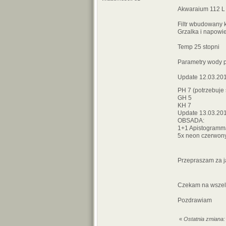
Akwaraium 112 L
Filtr wbudowany 
Grzalka i napowi
Temp 25 stopni
Parametry wody p
Update 12.03.20
PH 7 (potrzebuje
GH 5
KH 7
Update 13.03.20
OBSADA:
1+1 Apistogramma
5x neon czerwony
Przepraszam za j
Czekam na wszelk
Pozdrawiam
«
Ostatnia zmiana: