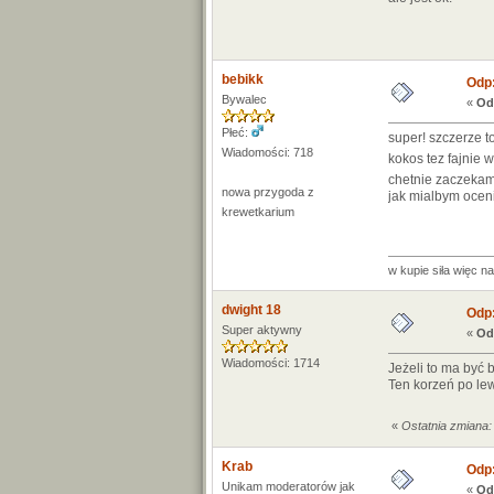
bebikk
Odp:
Bywalec
«
Od
Płeć:
super! szczerze t
Wiadomości: 718
kokos tez fajnie
chetnie zaczekam
nowa przygoda z
jak mialbym oceni
krewetkarium
w kupie siła więc n
dwight 18
Odp:
Super aktywny
«
Od
Wiadomości: 1714
Jeżeli to ma być
Ten korzeń po le
«
Ostatnia zmiana:
Krab
Odp:
Unikam moderatorów jak
«
Od