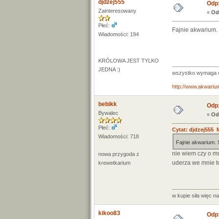
djdzej555
Odp:
Zainteresowany
«
Od
Płeć:
Fajnie akwarium.
Wiadomości: 194
KRÓLOWA JEST TYLKO
JEDNA :)
wszystko wymaga cz
http://www.akwarium
bebikk
Odp:
Bywalec
«
Od
Płeć:
Cytat: djdzej555 M
Wiadomości: 718
Fajnie akwarium.
nie wiem czy o mn
nowa przygoda z
uderza we mnie to
krewetkarium
w kupie siła więc n
kikoo83
Odp: