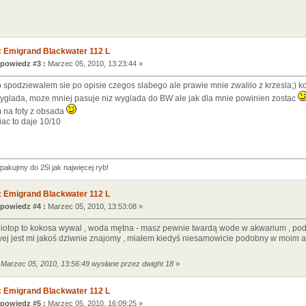
 Emigrand Blackwater 112 L
powiedz #3 :
Marzec 05, 2010, 13:23:44 »
o spodziewalem sie po opisie czegos slabego ale prawie mnie zwalilo z krzesla;) kor
 wyglada, moze mniej pasuje niz wyglada do BW ale jak dla mnie powinien zostac
 na foty z obsada
ac to daje 10/10
apakujmy do 25l jak najwięcej ryb!
 Emigrand Blackwater 112 L
powiedz #4 :
Marzec 05, 2010, 13:53:08 »
 biotop to kokosa wywal , woda mętna - masz pewnie twardą wode w akwarium , pod
wej jest mi jakoś dziwnie znajomy , miałem kiedyś niesamowicie podobny w moim 
 Marzec 05, 2010, 13:56:49 wysłane przez dwight 18
»
 Emigrand Blackwater 112 L
powiedz #5 :
Marzec 05, 2010, 16:09:25 »