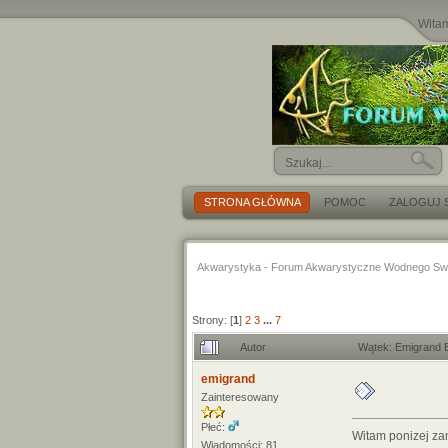
Wita
STRONA GŁÓWNA
POMOC
ZALOGUJ S
Akwarystyka - Forum Akwarystyczne Wodnego Sw
Strony: [
1
]
2
3
...
7
Autor
Wątek: Emigrand 
emigrand
Zainteresowany
Płeć:
Witam ponizej za
Wiadomości: 81