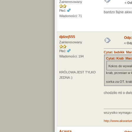
Zainteresowany
«
Od
Płeć:
bardzo fajne ak
Wiadomości: 71
djdzej555
Odp:
Zainteresowany
«
Odp
Płeć:
Cytat: bebikk Marz
Wiadomości: 194
Cytat: Krab Marz
Kokos do wywale
KRÓLOWA JEST TYLKO
krab, przestan w 
JEDNA :)
sorka za OT. krab
chodziło mi o dw
wszystko wymaga cz
http://www.akwarium
Acayra