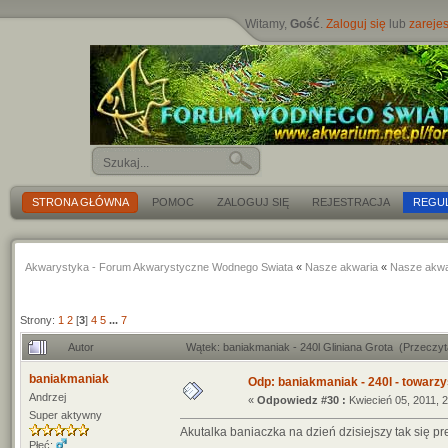
Witamy,
Gość
.
Zaloguj się
lub
zarejes
STRONA GŁÓWNA
POMOC
ZALOGUJ SIĘ
REJESTRACJA
REGU
Akwarystyka - Forum Akwarystyczne Wodnego Swiata
«
Nasze akwaria
«
Nasze akwa
Strony:
1
2
[
3
]
4
5
...
7
Autor
Wątek: baniakmaniak - 240l Gliniana Grota (Przeczy
baniakmaniak
Odp: baniakmaniak - 240l - towarzy
Andrzej
«
Odpowiedz #30 :
Kwiecień 05, 2011, 2
Super aktywny
Akutalka baniaczka na dzień dzisiejszy tak się pr
Płeć: