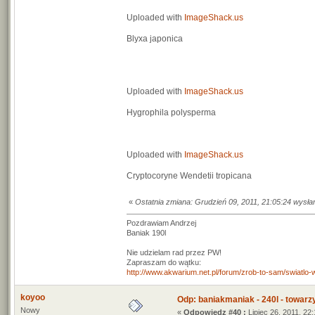
Uploaded with
ImageShack.us
Blyxa japonica
Uploaded with
ImageShack.us
Hygrophila polysperma
Uploaded with
ImageShack.us
Cryptocoryne Wendetii tropicana
«
Ostatnia zmiana: Grudzień 09, 2011, 21:05:24 wysł
Pozdrawiam Andrzej
Baniak 190l
Nie udzielam rad przez PW!
Zapraszam do wątku:
http://www.akwarium.net.pl/forum/zrob-to-sam/swiatlo
koyoo
Odp: baniakmaniak - 240l - towarz
Nowy
«
Odpowiedz #40 :
Lipiec 26, 2011, 22: