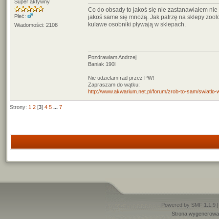
Super aktywny
Co do obsady to jakoś się nie zastanawiałem nie
Płeć:
jakoś same się mnożą. Jak patrzę na sklepy zool
kulawe osobniki pływają w sklepach.
Wiadomości: 2108
Pozdrawiam Andrzej
Baniak 190l
Nie udzielam rad przez PW!
Zapraszam do wątku:
http://www.akwarium.net.pl/forum/zrob-to-sam/swiatlo
Strony:
1
2
[
3
]
4
5
...
7
Powered by SMF 1.1.9
Strona wygenerowan