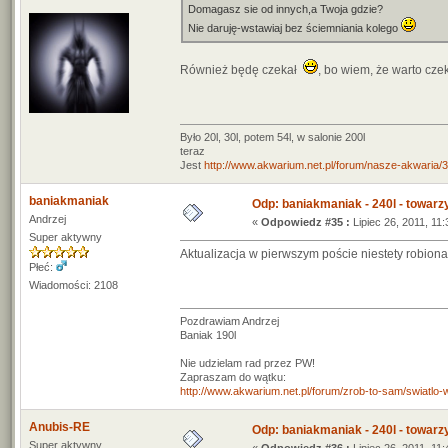
Domagasz sie od innych,a Twoja gdzie?
Nie daruję-wstawiaj bez ściemniania kolego
Również będę czekał
, bo wiem, że warto cz
Było 20l, 30l, potem 54l, w salonie 200l
teraz
Jest
http://www.akwarium.net.pl/forum/nasze-akwar
baniakmaniak
Odp: baniakmaniak - 240l - towarz
Andrzej
«
Odpowiedz #35 :
Lipiec 26, 2011, 11:
Super aktywny
Aktualizacja w pierwszym poście niestety robiona w
Płeć:
Wiadomości: 2108
Pozdrawiam Andrzej
Baniak 190l
Nie udzielam rad przez PW!
Zapraszam do wątku:
http://www.akwarium.net.pl/forum/zrob-to-sam/swiatlo
Anubis-RE
Odp: baniakmaniak - 240l - towarz
Super aktywny