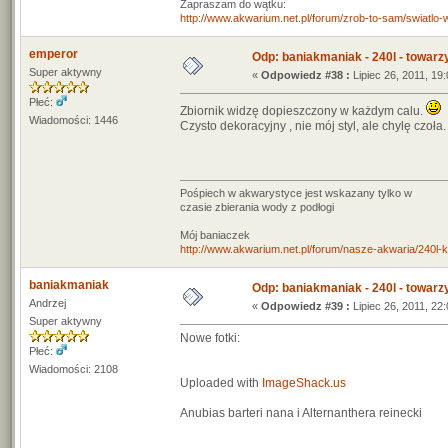
Zapraszam do wątku:
http://www.akwarium.net.pl/forum/zrob-to-sam/swiatlo
emperor
Odp: baniakmaniak - 240l - towarz
Super aktywny
«
Odpowiedz #38 :
Lipiec 26, 2011, 19:
Płeć:
Zbiornik widzę dopieszczony w każdym calu.
Wiadomości: 1446
Czysto dekoracyjny , nie mój styl, ale chylę czoła.
Pośpiech w akwarystyce jest wskazany tylko w
czasie zbierania wody z podłogi
Mój baniaczek
http://www.akwarium.net.pl/forum/nasze-akwaria/240l-ko
baniakmaniak
Odp: baniakmaniak - 240l - towarz
Andrzej
«
Odpowiedz #39 :
Lipiec 26, 2011, 22:
Super aktywny
Nowe fotki:
Płeć:
Wiadomości: 2108
Uploaded with
ImageShack.us
Anubias barteri nana i Alternanthera reinecki