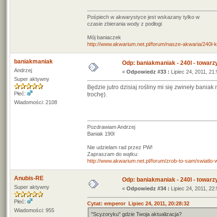
Pośpiech w akwarystyce jest wskazany tylko w
czasie zbierania wody z podłogi
Mój baniaczek
http://www.akwarium.net.pl/forum/nasze-akwaria/240l-ko
baniakmaniak
Odp: baniakmaniak - 240l - towarz
Andrzej
«
Odpowiedz #33 :
Lipiec 24, 2011, 21:
Super aktywny
Będzie jutro dzisiaj rośliny mi się zwineły baniak 
Płeć:
trochę).
Wiadomości: 2108
Pozdrawiam Andrzej
Baniak 190l
Nie udzielam rad przez PW!
Zapraszam do wątku:
http://www.akwarium.net.pl/forum/zrob-to-sam/swiatlo
Anubis-RE
Odp: baniakmaniak - 240l - towarz
Super aktywny
«
Odpowiedz #34 :
Lipiec 24, 2011, 22:
Płeć:
Cytat: emperor Lipiec 24, 2011, 20:28:32
Wiadomości: 955
"Scyzoryku" gdzie Twoja aktualizacja?