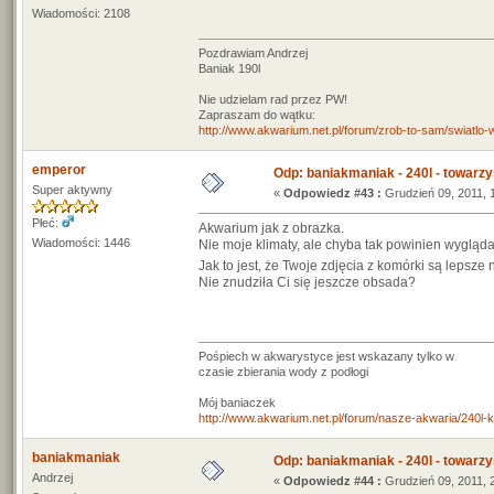
Wiadomości: 2108
Pozdrawiam Andrzej
Baniak 190l
Nie udzielam rad przez PW!
Zapraszam do wątku:
http://www.akwarium.net.pl/forum/zrob-to-sam/swiatlo
emperor
Odp: baniakmaniak - 240l - towarzy
Super aktywny
«
Odpowiedz #43 :
Grudzień 09, 2011, 
Płeć:
Akwarium jak z obrazka.
Wiadomości: 1446
Nie moje klimaty, ale chyba tak powinien wygląda
Jak to jest, że Twoje zdjęcia z komórki są lepsze
Nie znudziła Ci się jeszcze obsada?
Pośpiech w akwarystyce jest wskazany tylko w
czasie zbierania wody z podłogi
Mój baniaczek
http://www.akwarium.net.pl/forum/nasze-akwaria/240l-ko
baniakmaniak
Odp: baniakmaniak - 240l - towarzy
Andrzej
«
Odpowiedz #44 :
Grudzień 09, 2011, 