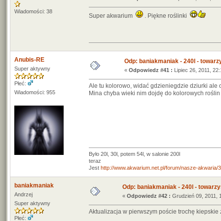
Wiadomości: 38
Super akwarium
. Piękne roślinki
Anubis-RE
Odp: baniakmaniak - 240l - towarz
Super aktywny
«
Odpowiedz #41 :
Lipiec 26, 2011, 22:
Płeć:
Ale tu kolorowo, widać gdzieniegdzie dziurki ale 
Wiadomości: 955
Mina chyba wieki nim dojdę do kolorowych roślin 
Było 20l, 30l, potem 54l, w salonie 200l
teraz
Jest
http://www.akwarium.net.pl/forum/nasze-akwar
baniakmaniak
Odp: baniakmaniak - 240l - towarzy
Andrzej
«
Odpowiedz #42 :
Grudzień 09, 2011, 
Super aktywny
Aktualizacja w pierwszym poście trochę kiepskie z
Płeć: