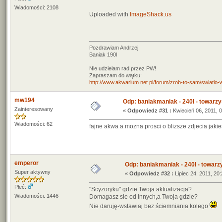
Wiadomości: 2108
Uploaded with
ImageShack.us
Pozdrawiam Andrzej
Baniak 190l
Nie udzielam rad przez PW!
Zapraszam do wątku:
http://www.akwarium.net.pl/forum/zrob-to-sam/swiatlo
mw194
Odp: baniakmaniak - 240l - towarzy
Zainteresowany
«
Odpowiedz #31 :
Kwiecień 06, 2011, 0
Wiadomości: 62
fajne akwa a mozna prosci o blizsze zdjecia jaki
emperor
Odp: baniakmaniak - 240l - towarz
Super aktywny
«
Odpowiedz #32 :
Lipiec 24, 2011, 20:
Płeć:
"Scyzoryku" gdzie Twoja aktualizacja?
Wiadomości: 1446
Domagasz sie od innych,a Twoja gdzie?
Nie daruję-wstawiaj bez ściemniania kolego