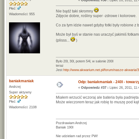
«
Odpowiedz #36 :
Lipiec 26, 2011, 11:
Płeć:
Nie bądź taki skromny
Wiadomości: 955
Zdjęcie dobre, rośliny super -zdrowe i kolorowe.
Co za tym idzie nawet gdyby fotki były robione z 
Może był byś w stanie nas uraczyć jakimiś fotkami
(plisss...
)
Było 20l, 30l, potem 54l, w salonie 200l
teraz
Jest
http://www.akwarium.net.pl/forum/nasze-akwar
baniakmaniak
Odp: baniakmaniak - 240l - towarz
Andrzej
«
Odpowiedz #37 :
Lipiec 26, 2011, 11:
Super aktywny
Miałem wrzucić wczoraj ale bateria była padnięt
Płeć:
Może wieczorem teraz jak robię to muszę pod kąt
Wiadomości: 2108
Pozdrawiam Andrzej
Baniak 190l
Nie udzielam rad przez PW!