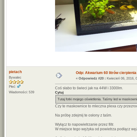
pietach
Odp: Akwarium 60 litrów cierpienia
Bywalec
«
Odpowiedz #20 :
Kwiecień 06, 2016, 
Płeć:
Coś słabo to świeci jak na 44W i 3300lm.
Wiadomości: 539
Cytuj
Tutaj fotki mojego oświetlenia. Taśmy led w maskown
Czy te maskownice to mleczna plexa czy przezro
Na próbę zdejmij te osłony z taśm.
Wyłącz to napowietrzanie przez filtr.
W miejsce tego wężyka od powietrza podłącz węż