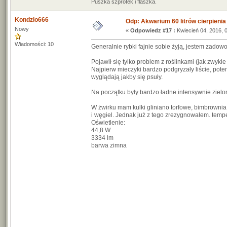
Puszka szprotek i flaszka.
Kondzio666
Odp: Akwarium 60 litrów cierpienia
Nowy
«
Odpowiedz #17 :
Kwiecień 04, 2016, 
Wiadomości: 10
Generalnie rybki fajnie sobie żyją, jestem zadowo
Pojawił się tylko problem z roślinkami (jak zwykle 
Najpierw mieczyki bardzo podgryzały liście, potem
wyglądają jakby się psuły.
Na początku były bardzo ładne intensywnie zielone
W żwirku mam kulki gliniano torfowe, bimbrowni
i węgiel. Jednak już z tego zrezygnowałem. temp
Oświetlenie:
44,8 W
3334 lm
barwa zimna