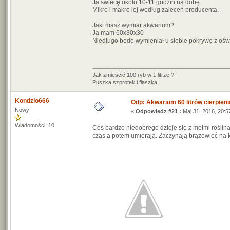
Ja świecę około 10-11 godzin na dobę.
Mikro i makro lej według zaleceń producenta.
Jaki masz wymiar akwarium?
Ja mam 60x30x30
Niedługo będę wymieniał u siebie pokrywę z oświ
Jak zmieścić 100 ryb w 1 litrze ?
Puszka szprotek i flaszka.
Kondzio666
Odp: Akwarium 60 litrów cierpieni
Nowy
«
Odpowiedz #21 :
Maj 31, 2016, 20:5
Wiadomości: 10
Coś bardzo niedobrego dzieje się z moimi roślinam
czas a potem umierają. Zaczynają brązowieć na k