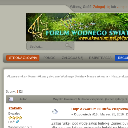
Witamy,
Gość
.
Zaloguj się
lub
zarejes
STRONA GŁÓWNA
POMOC
ZALOGUJ SIĘ
REJESTRACJA
REGU
Akwarystyka - Forum Akwarystyczne Wodnego Swiata
«
Nasze akwaria
«
Nasze akwa
Strony:
1
[
2
]
Autor
Wątek: Akwarium 60 litrów cierpienia (Przeczytany 3
szakallo
Odp: Akwarium 60 litrów cierpienia
Bywalec
«
Odpowiedz #15 :
Marzec 25, 2016, 13
Płeć:
Zatkaj rurkę i pod wodę zatop butelkę. Zgnieć bu
Wiadomości: 581
Nie polecam takiego wykonania butelki na bimber 