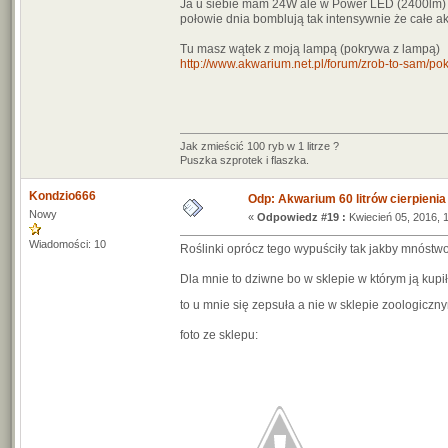
Ja u siebie mam 24W ale w Power LED (2400lm) prz
połowie dnia bomblują tak intensywnie że całe 
Tu masz wątek z moją lampą (pokrywa z lampą)
http://www.akwarium.net.pl/forum/zrob-to-sam/p
Jak zmieścić 100 ryb w 1 litrze ?
Puszka szprotek i flaszka.
Kondzio666
Odp: Akwarium 60 litrów cierpienia
Nowy
«
Odpowiedz #19 :
Kwiecień 05, 2016, 
Wiadomości: 10
Roślinki oprócz tego wypuściły tak jakby mnóstwo 
Dla mnie to dziwne bo w sklepie w którym ją kupi
to u mnie się zepsuła a nie w sklepie zoologicz
foto ze sklepu: