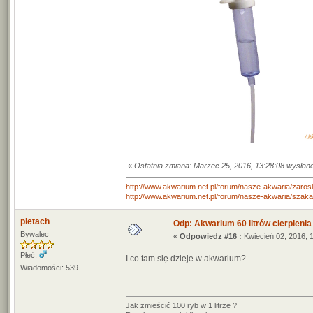
«
Ostatnia zmiana: Marzec 25, 2016, 13:28:08 wysłane
http://www.akwarium.net.pl/forum/nasze-akwaria/zarosl
http://www.akwarium.net.pl/forum/nasze-akwaria/szak
pietach
Odp: Akwarium 60 litrów cierpienia
Bywalec
«
Odpowiedz #16 :
Kwiecień 02, 2016, 
Płeć:
I co tam się dzieje w akwarium?
Wiadomości: 539
Jak zmieścić 100 ryb w 1 litrze ?