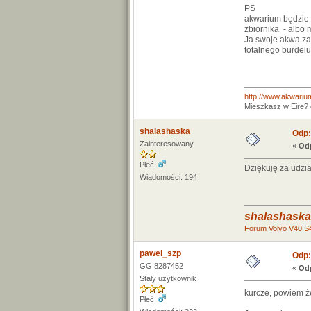
PS
akwarium będzie n
zbiornika - albo 
Ja swoje akwa za
totalnego burde
http://www.akwarium
Mieszkasz w Eire? o
shalashaska
Odp:
Zainteresowany
«
Odp
Płeć:
Dziękuję za udzi
Wiadomości: 194
shalashaska
Forum Volvo V40 S
pawel_szp
Odp:
GG 8287452
«
Odp
Stały użytkownik
kurcze, powiem że
Płeć: