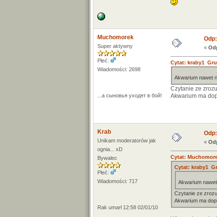
Muchomorek
Odp:
Super aktywny
«
Odp
Płeć:
Cytat: kraby1 Gru
Wiadomości: 2698
Akwarium nawet na
Czytanie ze zroz
...a cыновья уходят в бой!
Akwarium ma dopie
Krab
Odp:
Unikam moderatorów jak
«
Odp
ognia... xD
Cytat: Muchomorek
Bywalec
Cytat: kraby1 Gr
Płeć:
Wiadomości: 717
Akwarium nawet 
Czytanie ze zrozu
Akwarium ma dopier
Rak umarł 12:58 02/01/10