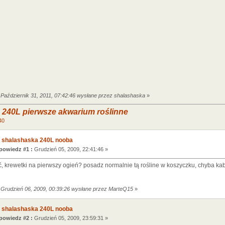
 Październik 31, 2011, 07:42:46 wysłane przez shalashaska
»
 240L pierwsze akwarium roślinne
40
 shalashaska 240L nooba
owiedz #1 :
Grudzień 05, 2009, 22:41:46 »
, krewetki na pierwszy ogień? posadz normalnie tą rośline w koszyczku, chyba k
 Grudzień 06, 2009, 00:39:26 wysłane przez MarteQ15
»
 shalashaska 240L nooba
owiedz #2 :
Grudzień 05, 2009, 23:59:31 »