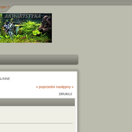
jnym ?
ŚLINNE
« poprzedni
następny »
DRUKUJ