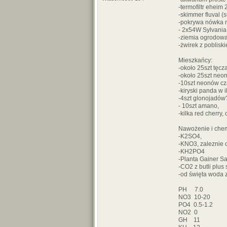
-termofiltr eheim
-skimmer fluval (
-pokrywa nówka 
- 2x54W Sylvania 
-ziemia ogrodowa
-żwirek z poblisk
Mieszkańcy:
-około 25szt tęc
-około 25szt neo
-10szt neonów cz
-kiryski panda w 
-4szt glonojadów
- 10szt amano,
-kilka red cherry, 
Nawożenie i chem
-K2SO4,
-KNO3, zaleznie 
-KH2PO4
-Planta Gainer Sa
-CO2 z butli plus
-od święta woda 
PH 7.0
NO3 10-20
PO4 0.5-1.2
NO2 0
GH 11