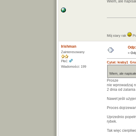
Wiem, ale napis
Mój stary rak
Po
Irishman
Odp:
Zainteresowany
«
Odp
Płeć:
Cytat: kraby1 Gru
Wiadomości: 199
Wiem, ale napisa
Prosze
nie wprowadzaj n
2 dnia od zalania
Nawet jeśli użyje
Proces dojrzewani
Uprzednio popełni
rybek.
Tak więc cierpliw