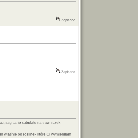
Zapisane
Zapisane
i, sagittarie subulate na trawniczek,
 właśnie od roslinek które Ci wymieniłam