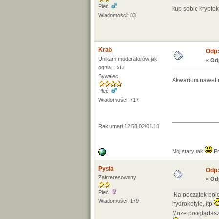
Płeć:
kup sobie kryptok
Wiadomości: 83
Krab
Odp:
Unikam moderatorów jak
«
Odp
ognia... xD
Bywalec
Akwarium nawet n
Płeć:
Wiadomości: 717
Rak umarł 12:58 02/01/10
Mój stary rak
Po
Pysia
Odp:
Zainteresowany
«
Odp
Płeć:
Na początek polec
Wiadomości: 179
hydrokotyle, itp
Może pooglądasz 