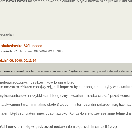
ałem
nawet nawet
na start do nowego akwarium. A rybki można mieć już od 2 dni od
zdrawiam
 shalashaska 240L nooba
owiedz #7 :
Grudzień 06, 2009, 02:18:38 »
dzień 06, 2009, 00:11:24
łem
nawet nawet
na start do nowego akwarium. A rybki można mieć już od 2 dni od zalania. 
iedoświadczonych użytkownikow forum w błąd.
 to można mieć kaca conajwyżej, jesli impreza była udana, ale nie ryby w akwarium
my koncentratów na szybki start bioogiczny akwarium - trzeba czekać przed wpusz
a akwarium trwa minimalnie około 3 tygodni - i tej ilości dni radziłbym się trzymać
ałem błędy i chciałem mieć dużo i szybko. Kończyło sie to zawsze śmiertelnie dla 
ości i ugryzienia się w język przed podawaniem błędnych informacji życzę.