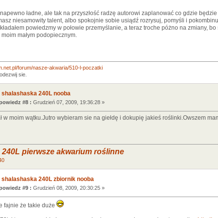
apewno ładne, ale tak na przyszłość radzę autorowi zaplanować co gdzie będzie i 
masz niesamowity talent, albo spokojnie sobie usiądź rozrysuj, pomyśli i pokombinuj
kładałem powiedzmy w połowie przemyślanie, a teraz troche póżno na zmiany, bo s
lu moim małym podopiecznym.
.net.pl/forum/nasze-akwaria/510-l-poczatki
dezwij sie.
 shalashaska 240L nooba
owiedz #8 :
Grudzień 07, 2009, 19:36:28 »
ał w moim wątku.Jutro wybieram sie na giełdę i dokupię jakieś roślinki.Owszem m
 240L pierwsze akwarium roślinne
40
 shalashaska 240L zbiornik nooba
owiedz #9 :
Grudzień 08, 2009, 20:30:25 »
 fajnie że takie duże