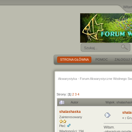
Wita
STRONA GŁÓWNA
POMOC
ZALOGUJ S
Akwarystyka - Forum Akwarystyczne Wodnego Sw
Strony: [
1
]
2
3
4
Autor
Wątek: shalashas
shalashaska
shala
Zainteresowany
«
:
Gru
Płeć:
Witam.
Wiadomości: 194
-akwarium proste 