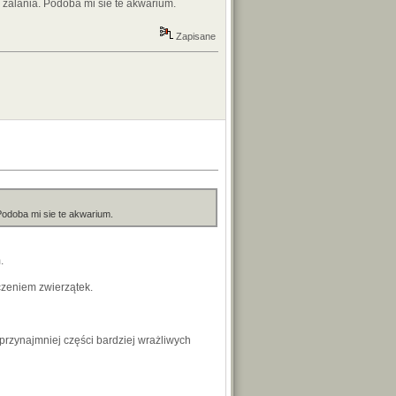
 zalania. Podoba mi sie te akwarium.
Zapisane
Podoba mi sie te akwarium.
.
czeniem zwierzątek.
przynajmniej części bardziej wrażliwych