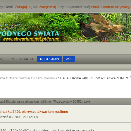
my,
Gość
.
Zaloguj się
lub
zarejestruj
. Czy otrzymałeś swój
email z kodem aktywacy
IĘ
REJESTRACJA
REGULAMIN
WIKI
iata
«
Nasze akwaria
«
Nasze akwaria
« SHALASHASKA 240L PIERWSZE AKWARIUM RO
ka 240L pierwsze akwarium roślinne (Przeczytany 50452 razy)
shaska 240L pierwsze akwarium roślinne
dzień 05, 2009, 21:06:14 »
240L (120x40x50) szkło jakieś takie bardziej przezroczyste,