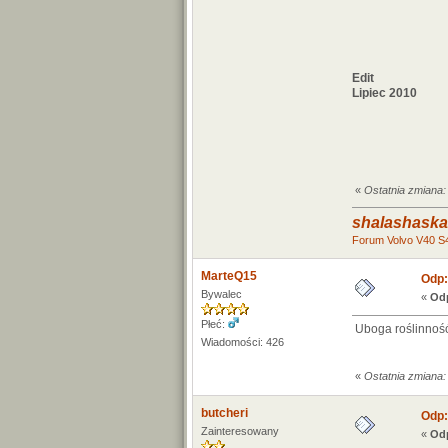
Edit
Lipiec 2010
«
Ostatnia zmiana:
shalashaska
Forum Volvo V40 S
MarteQ15
Odp:
Bywalec
«
Odp
Płeć:
Uboga roślinność
Wiadomości: 426
«
Ostatnia zmiana:
butcheri
Odp:
Zainteresowany
«
Odp