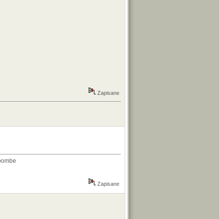
Zapisane
abombe
Zapisane