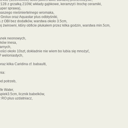
 2128 z grzałką 210W, wkłady gąbkowe, keramzyt i trochę ceramiki,
super sprawa),
naszego nieśmiertelnego wromaka,
Grolux oraz Aquastar plus odbłyśniki,
 z OBI bez dodatków, warstwa około 3.5cm,
iej żwirowni, który obficie płukałem przez kilka godzin, warstwa min.5cm,
zanek neonowych,
nków inesa,
arnych,
ilości około 10szt, dokładnie nie wiem bo lubia się mnożyć,
? weloniastych,
oraz kilka Caridina cf. babaulti,
ia:
od potrzeb,
fe Water,
 spiek3.5cm, licznik babelków,
z RO plus uzdatniacz,