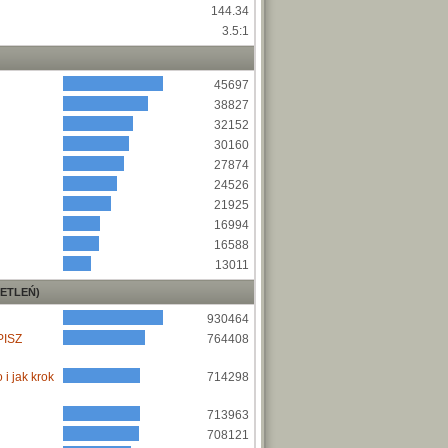
144.34
3.5:1
45697
38827
32152
30160
27874
24526
21925
16994
16588
13011
ETLEŃ)
930464
PISZ
764408
i jak krok
714298
713963
708121