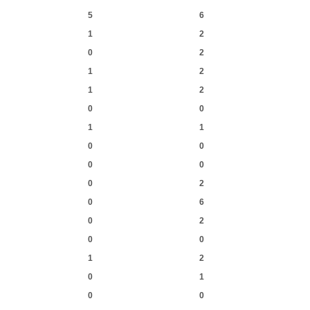
5
6
1
2
0
2
1
2
1
2
0
0
1
1
0
0
0
0
0
2
0
6
0
2
0
0
1
2
0
1
0
0