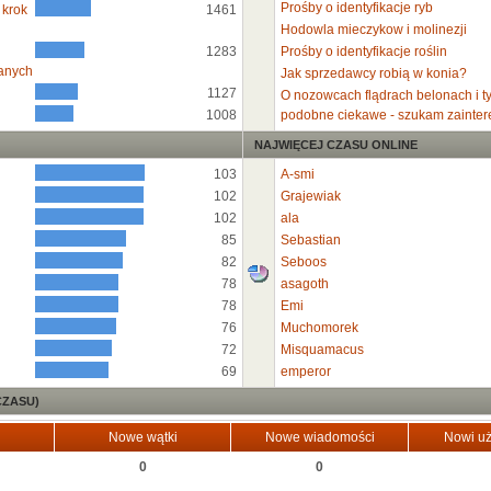
Prośby o identyfikacje ryb
 krok
1461
Hodowla mieczykow i molinezji
1283
Prośby o identyfikacje roślin
anych
Jak sprzedawcy robią w konia?
1127
O nozowcach flądrach belonach i t
1008
podobne ciekawe - szukam zainte
NAJWIĘCEJ CZASU ONLINE
103
A-smi
102
Grajewiak
102
ala
85
Sebastian
82
Seboos
78
asagoth
78
Emi
76
Muchomorek
72
Misquamacus
69
emperor
CZASU)
Nowe wątki
Nowe wiadomości
Nowi uż
0
0