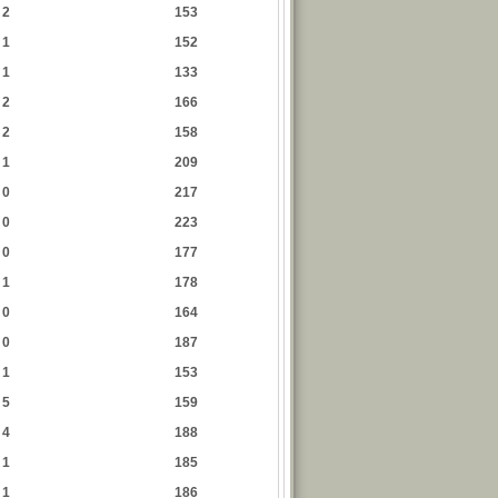
2
153
1
152
1
133
2
166
2
158
1
209
0
217
0
223
0
177
1
178
0
164
0
187
1
153
5
159
4
188
1
185
1
186