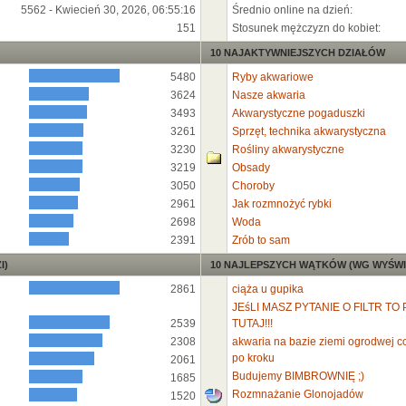
5562 - Kwiecień 30, 2026, 06:55:16
Średnio online na dzień:
151
Stosunek mężczyzn do kobiet:
10 NAJAKTYWNIEJSZYCH DZIAŁÓW
5480
Ryby akwariowe
3624
Nasze akwaria
3493
Akwarystyczne pogaduszki
3261
Sprzęt, technika akwarystyczna
3230
Rośliny akwarystyczne
3219
Obsady
3050
Choroby
2961
Jak rozmnożyć rybki
2698
Woda
2391
Zrób to sam
I)
10 NAJLEPSZYCH WĄTKÓW (WG WYŚWI
2861
ciąża u gupika
JEśLI MASZ PYTANIE O FILTR TO 
2539
TUTAJ!!!
2308
akwaria na bazie ziemi ogrodwej co 
po kroku
2061
Budujemy BIMBROWNIĘ ;)
1685
Rozmnażanie Glonojadów
1520