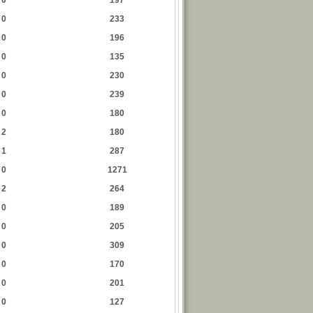
0
197
0
233
0
196
0
135
0
230
0
239
0
180
2
180
1
287
0
1271
2
264
0
189
0
205
0
309
0
170
0
201
0
127