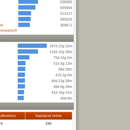
636060
545664
412217
395828
ym
369871
resowanych
187d 22g 32m
132d 10g 39m
75d 16g 0m
51d 3g 13m
48d 28m
47d 2g 0m
46d 23g 38m
46d 8g 28m
41d 16g 41m
40d 8m
ytkownicy
Najwięcej online
0
245