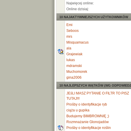
Najwięcej online:
Online dzisiaj:
10 NAJAKTYWNIEJSZYCH UŻYTKOWNIKÓW
Emi
Seboos
mrs
Misquamacus
ala
Grajewiak
lukas
mdramski
Muchomorek
gina2006
10 NAJLEPSZYCH WĄTKÓW (WG ODPOWIEDZ
JEśLI MASZ PYTANIE O FILTR TO PISZ
TUTAJ!!!
Prośby o identyfikacje ryb
ciąża u gupika
Budujemy BIMBROWNIĘ ;)
Rozmnażanie Glonojadów
Prośby o identyfikacje roślin