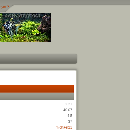
jnym ?
2.21
40.07
4.5
37
michael21