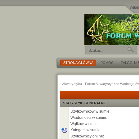
Wita
STRONA GŁÓWNA
POMOC
ZALOGUJ S
Akwarystyka - Forum Akwarystyczne Wodnego Sw
STATYSTYKI GENERALNE
Użytkowników w sumie:
Wiadomości w sumie:
Wątków w sumie:
Kategorii w sumie:
Użytkownicy online: