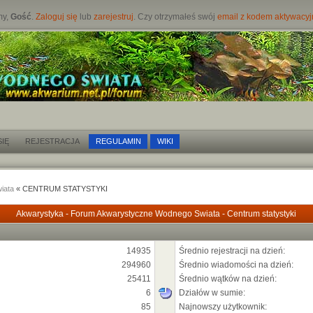
my,
Gość
.
Zaloguj się
lub
zarejestruj
. Czy otrzymałeś swój
email z kodem aktywacy
IĘ
REJESTRACJA
REGULAMIN
WIKI
iata
« CENTRUM STATYSTYKI
Akwarystyka - Forum Akwarystyczne Wodnego Swiata - Centrum statystyki
14935
Średnio rejestracji na dzień:
294960
Średnio wiadomości na dzień:
25411
Średnio wątków na dzień:
6
Działów w sumie:
85
Najnowszy użytkownik: