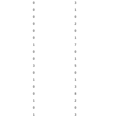
0
3
0
1
0
0
0
2
0
0
0
1
1
7
0
0
0
1
3
5
0
0
1
1
0
3
0
8
1
2
0
0
1
3