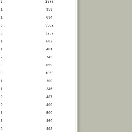
3
2877
1
353
1
634
0
5562
0
3237
1
602
1
401
2
745
0
699
0
1069
1
300
1
246
0
487
0
409
1
500
1
460
0
492