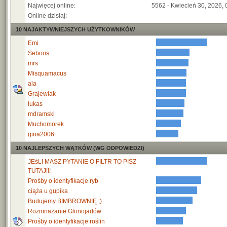
Najwięcej online:
5562 - Kwiecień 30, 2026, 
Online dzisiaj:
10 NAJAKTYWNIEJSZYCH UŻYTKOWNIKÓW
Emi
Seboos
mrs
Misquamacus
ala
Grajewiak
lukas
mdramski
Muchomorek
gina2006
10 NAJLEPSZYCH WĄTKÓW (WG ODPOWIEDZI)
JEśLI MASZ PYTANIE O FILTR TO PISZ
TUTAJ!!!
Prośby o identyfikacje ryb
ciąża u gupika
Budujemy BIMBROWNIĘ ;)
Rozmnażanie Glonojadów
Prośby o identyfikacje roślin