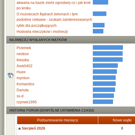
akwaria na bazie ziemi ogrodwej co i jak krok
po kroku
O nozowcach flądrach belonach i tym
podobne ciekawe - szukam zainteresowanych
rybki dla początkujących
Hodowla mieczykow i molinezji
NAJWIĘCEJ WYSŁANYCH WĄTKÓW
Przemek
nestoor
klasyka
Arek0402
Huee
mymlon
Komandos
Danuta
ss-d
rzymek1995
HISTORIA FORUM (DOMYŚLNE USTAWIENIA CZASU)
Podsumowanie miesięcy
Nowe wątki
Sierpień 2026
0