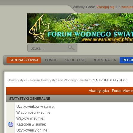
Witamy,
Gość
.
Zaloguj się
lub
zarejes
STRONA GŁÓWNA
POMOC
ZALOGUJ SIĘ
REJESTRACJA
REGU
Akwarystyka - Forum Akwarystyczne Wodnego Swiata
« CENTRUM STATYSTYKI
Akwarystyka - Forum Akwar
STATYSTYKI GENERALNE
Użytkowników w sumie:
Wiadomości w sumie:
Wątków w sumie:
Kategorii w sumie:
Użytkownicy online: