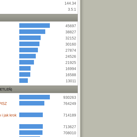
144.34
3.5:1
45697
38827
32152
30160
27874
24526
21925
16994
16588
13011
ETLEŃ)
930263
PISZ
764249
i jak krok
714189
713627
708010