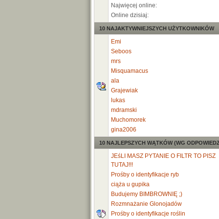
Najwięcej online:
Online dzisiaj:
10 NAJAKTYWNIEJSZYCH UŻYTKOWNIKÓW
Emi
Seboos
mrs
Misquamacus
ala
Grajewiak
lukas
mdramski
Muchomorek
gina2006
10 NAJLEPSZYCH WĄTKÓW (WG ODPOWIEDZ
JEśLI MASZ PYTANIE O FILTR TO PISZ
TUTAJ!!!
Prośby o identyfikacje ryb
ciąża u gupika
Budujemy BIMBROWNIĘ ;)
Rozmnażanie Glonojadów
Prośby o identyfikacje roślin