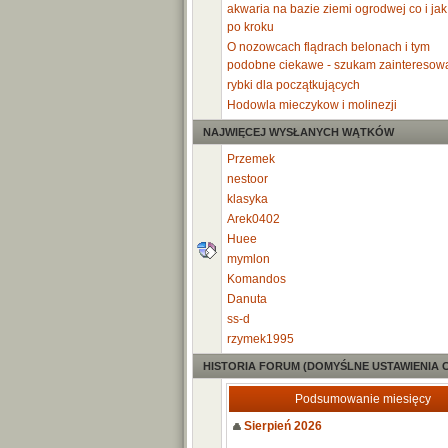
akwaria na bazie ziemi ogrodwej co i jak
po kroku
O nozowcach flądrach belonach i tym
podobne ciekawe - szukam zainteresow
rybki dla początkujących
Hodowla mieczykow i molinezji
NAJWIĘCEJ WYSŁANYCH WĄTKÓW
Przemek
nestoor
klasyka
Arek0402
Huee
mymlon
Komandos
Danuta
ss-d
rzymek1995
HISTORIA FORUM (DOMYŚLNE USTAWIENIA 
Podsumowanie miesięcy
Sierpień 2026