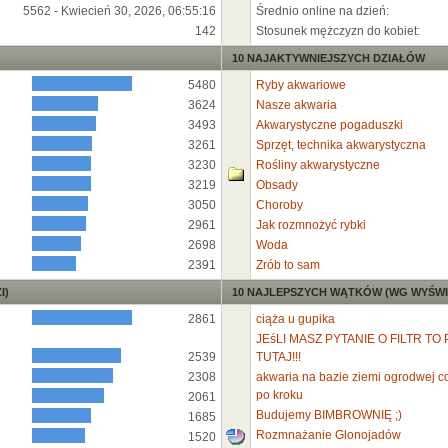
5562 - Kwiecień 30, 2026, 06:55:16
Średnio online na dzień:
142
Stosunek mężczyzn do kobiet:
10 NAJAKTYWNIEJSZYCH DZIAŁÓW
5480
Ryby akwariowe
3624
Nasze akwaria
3493
Akwarystyczne pogaduszki
3261
Sprzęt, technika akwarystyczna
3230
Rośliny akwarystyczne
3219
Obsady
3050
Choroby
2961
Jak rozmnożyć rybki
2698
Woda
2391
Zrób to sam
I)
10 NAJLEPSZYCH WĄTKÓW (WG WYŚWI
2861
ciąża u gupika
JEśLI MASZ PYTANIE O FILTR TO 
2539
TUTAJ!!!
2308
akwaria na bazie ziemi ogrodwej co 
po kroku
2061
Budujemy BIMBROWNIĘ ;)
1685
Rozmnażanie Glonojadów
1520