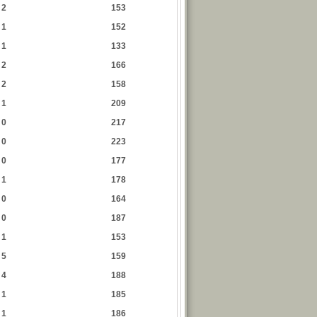
2
153
1
152
1
133
2
166
2
158
1
209
0
217
0
223
0
177
1
178
0
164
0
187
1
153
5
159
4
188
1
185
1
186