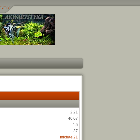
jnym ?
2.21
40.07
4.5
37
michael21