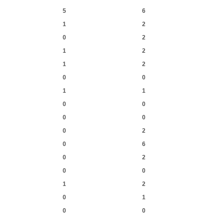
5
6
1
2
0
2
1
2
1
2
0
0
1
1
0
0
0
0
0
2
0
6
0
2
0
0
1
2
0
1
0
0