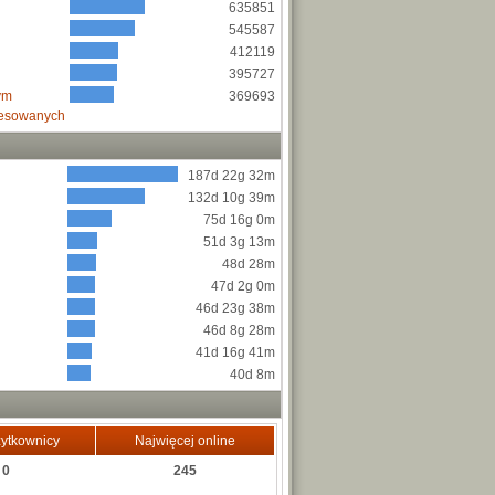
635851
545587
412119
395727
ym
369693
resowanych
187d 22g 32m
132d 10g 39m
75d 16g 0m
51d 3g 13m
48d 28m
47d 2g 0m
46d 23g 38m
46d 8g 28m
41d 16g 41m
40d 8m
ytkownicy
Najwięcej online
0
245