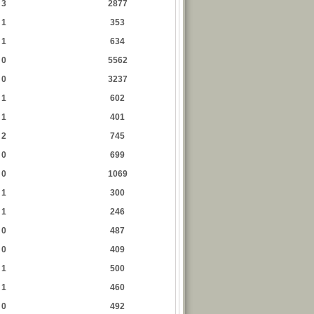
3
2877
1
353
1
634
0
5562
0
3237
1
602
1
401
2
745
0
699
0
1069
1
300
1
246
0
487
0
409
1
500
1
460
0
492