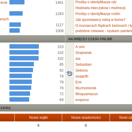
Prośby o identyfikacje ryb
 krok
1461
Hodowla mieczykow i molinezji
1283
Prośby o identyfikacje roślin
anych
Jak sprzedawcy robią w konia?
1127
O nozowcach flądrach belonach i t
1008
podobne ciekawe - szukam zainte
NAJWIĘCEJ CZASU ONLINE
103
A-smi
102
Grajewiak
102
ala
85
Sebastian
82
Seboos
78
asagoth
78
Emi
76
Muchomorek
72
Misquamacus
69
emperor
CZASU)
Nowe wątki
Nowe wiadomości
Nowi uż
0
0