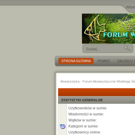
Wita
STRONA GŁÓWNA
POMOC
ZALOGUJ S
Akwarystyka - Forum Akwarystyczne Wodnego Sw
STATYSTYKI GENERALNE
Użytkowników w sumie:
Wiadomości w sumie:
Wątków w sumie:
Kategorii w sumie:
Użytkownicy online: