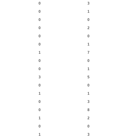
0
3
0
1
0
0
0
2
0
0
0
1
1
7
0
0
0
1
3
5
0
0
1
1
0
3
0
8
1
2
0
0
1
3