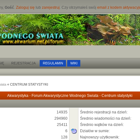
my,
Gość
.
Zaloguj się
lub
zarejestruj
. Czy otrzymałeś swój
email z kodem aktywacy
IĘ
REJESTRACJA
REGULAMIN
WIKI
iata
« CENTRUM STATYSTYKI
Akwarystyka - Forum Akwarystyczne Wodnego Swiata - Centrum statystyki
14935
Średnio rejestracji na dzień:
294960
Średnio wiadomości na dzień:
25411
Średnio wątków na dzień:
6
Działów w sumie:
128
Najnowszy użytkownik: