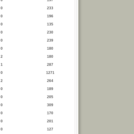
0
197
0
233
0
196
0
135
0
230
0
239
0
180
2
180
1
287
0
1271
2
264
0
189
0
205
0
309
0
170
0
201
0
127