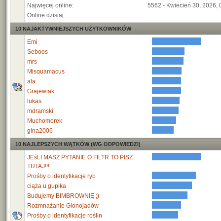
Najwięcej online:
5562 - Kwiecień 30, 2026, 
Online dzisiaj:
10 NAJAKTYWNIEJSZYCH UŻYTKOWNIKÓW
Emi
Seboos
mrs
Misquamacus
ala
Grajewiak
lukas
mdramski
Muchomorek
gina2006
10 NAJLEPSZYCH WĄTKÓW (WG ODPOWIEDZI)
JEśLI MASZ PYTANIE O FILTR TO PISZ
TUTAJ!!!
Prośby o identyfikacje ryb
ciąża u gupika
Budujemy BIMBROWNIĘ ;)
Rozmnażanie Glonojadów
Prośby o identyfikacje roślin