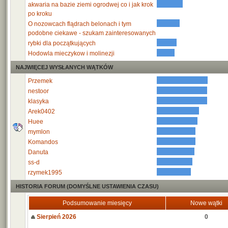
akwaria na bazie ziemi ogrodwej co i jak krok
po kroku
O nozowcach flądrach belonach i tym
podobne ciekawe - szukam zainteresowanych
rybki dla początkujących
Hodowla mieczykow i molinezji
NAJWIĘCEJ WYSŁANYCH WĄTKÓW
Przemek
nestoor
klasyka
Arek0402
Huee
mymlon
Komandos
Danuta
ss-d
rzymek1995
HISTORIA FORUM (DOMYŚLNE USTAWIENIA CZASU)
Podsumowanie miesięcy
Nowe wątki
Sierpień 2026
0