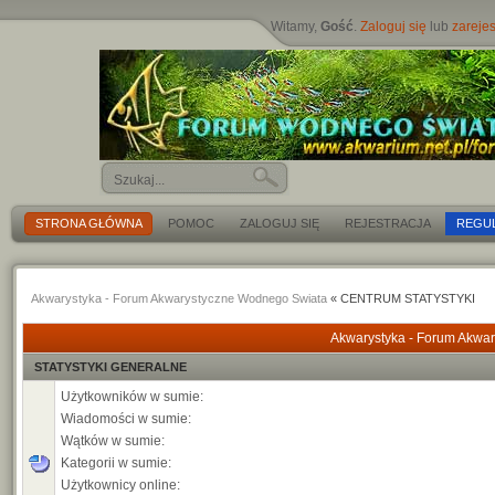
Witamy,
Gość
.
Zaloguj się
lub
zarejes
STRONA GŁÓWNA
POMOC
ZALOGUJ SIĘ
REJESTRACJA
REGU
Akwarystyka - Forum Akwarystyczne Wodnego Swiata
« CENTRUM STATYSTYKI
Akwarystyka - Forum Akwar
STATYSTYKI GENERALNE
Użytkowników w sumie:
Wiadomości w sumie:
Wątków w sumie:
Kategorii w sumie:
Użytkownicy online: