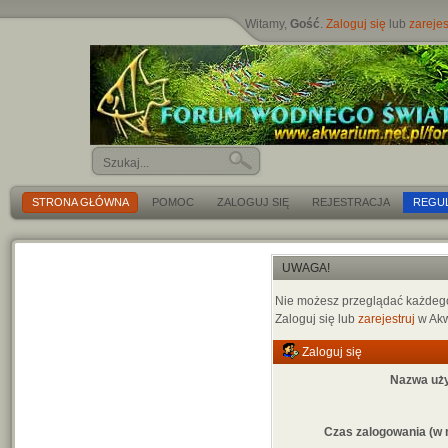
Witamy,
Gość
.
Zaloguj się
lub
zarejes
STRONA GŁÓWNA
POMOC
ZALOGUJ SIĘ
REJESTRACJA
REGU
UWAGA!
Nie możesz przeglądać każdego 
Zaloguj się lub
zarejestruj
w Akw
Zaloguj się
Nazwa uż
Czas zalogowania (w 