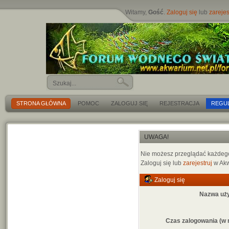
Witamy,
Gość
.
Zaloguj się
lub
zarejes
STRONA GŁÓWNA
POMOC
ZALOGUJ SIĘ
REJESTRACJA
REGU
UWAGA!
Nie możesz przeglądać każdego 
Zaloguj się lub
zarejestruj
w Akw
Zaloguj się
Nazwa uż
Czas zalogowania (w 