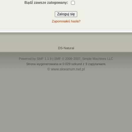
Bądź zawsze zalogowany:
Zapomniałeś hasła?
DS-Natural
Powered by SMF 1.1.9
|
SMF © 2006-2007, Simple Machines LLC
Strona wygenerowana w 0.029 sekund z 9 zapytaniami.
© www.akwarium.net.pl