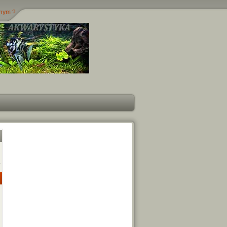
jnym ?
.