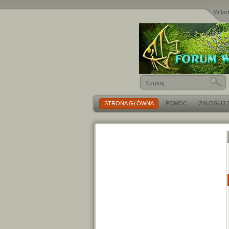
Wita
STRONA GŁÓWNA
POMOC
ZALOGUJ S