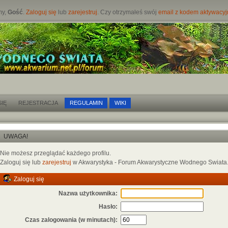
my,
Gość
.
Zaloguj się
lub
zarejestruj
. Czy otrzymałeś swój
email z kodem aktywacy
IĘ
REJESTRACJA
REGULAMIN
WIKI
UWAGA!
Nie możesz przeglądać każdego profilu.
Zaloguj się lub
zarejestruj
w Akwarystyka - Forum Akwarystyczne Wodnego Swiata
Zaloguj się
Nazwa użytkownika:
Hasło:
Czas zalogowania (w minutach):