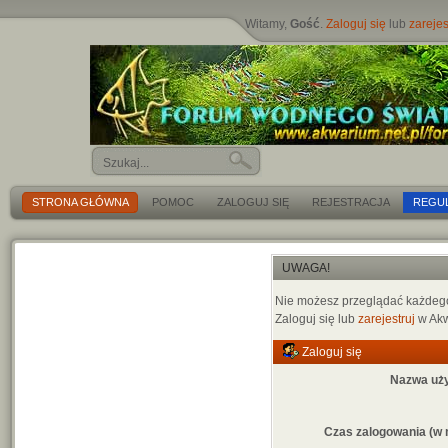
Witamy,
Gość
.
Zaloguj się
lub
zarejes
STRONA GŁÓWNA
POMOC
ZALOGUJ SIĘ
REJESTRACJA
REGU
UWAGA!
Nie możesz przeglądać każdego 
Zaloguj się lub
zarejestruj
w Akw
Zaloguj się
Nazwa uż
Czas zalogowania (w 