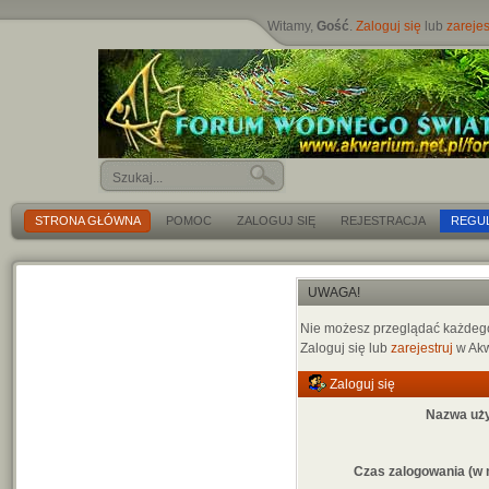
Witamy,
Gość
.
Zaloguj się
lub
zarejes
STRONA GŁÓWNA
POMOC
ZALOGUJ SIĘ
REJESTRACJA
REGU
UWAGA!
Nie możesz przeglądać każdego 
Zaloguj się lub
zarejestruj
w Akw
Zaloguj się
Nazwa uż
Czas zalogowania (w 