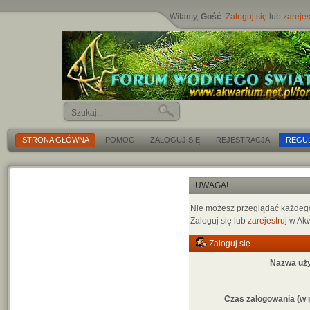
Witamy,
Gość
.
Zaloguj się
lub
zarejes
STRONA GŁÓWNA
POMOC
ZALOGUJ SIĘ
REJESTRACJA
REGU
UWAGA!
Nie możesz przeglądać każdego 
Zaloguj się lub
zarejestruj
w Akw
Zaloguj się
Nazwa uż
Czas zalogowania (w 