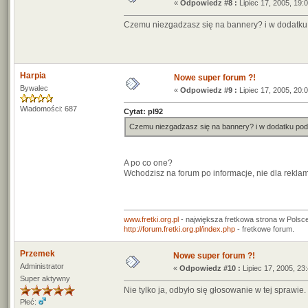
«
Odpowiedz #8 :
Lipiec 17, 2005, 19:
Czemu niezgadzasz się na bannery? i w dodatk
Harpia
Nowe super forum ?!
Bywalec
«
Odpowiedz #9 :
Lipiec 17, 2005, 20:
Wiadomości: 687
Cytat: pl92
Czemu niezgadzasz się na bannery? i w dodatku po
A po co one?
Wchodzisz na forum po informacje, nie dla reklam
www.fretki.org.pl
- największa fretkowa strona w Polsce
http://forum.fretki.org.pl/index.php
- fretkowe forum.
Przemek
Nowe super forum ?!
Administrator
«
Odpowiedz #10 :
Lipiec 17, 2005, 23
Super aktywny
Nie tylko ja, odbyło się głosowanie w tej sprawie.
Płeć: