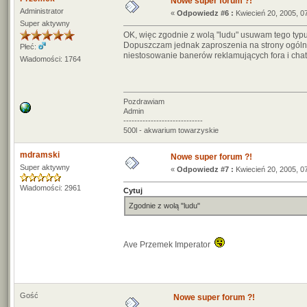
Nowe super forum ?!
Administrator
«
Odpowiedz #6 :
Kwiecień 20, 2005, 0
Super aktywny
OK, więc zgodnie z wolą "ludu" usuwam tego typu
Dopuszczam jednak zaproszenia na strony ogólno
Płeć:
niestosowanie banerów reklamujących fora i cha
Wiadomości: 1764
Pozdrawiam
Admin
-----------------------------
500l - akwarium towarzyskie
mdramski
Nowe super forum ?!
Super aktywny
«
Odpowiedz #7 :
Kwiecień 20, 2005, 0
Wiadomości: 2961
Cytuj
Zgodnie z wolą "ludu"
Ave Przemek Imperator
Gość
Nowe super forum ?!