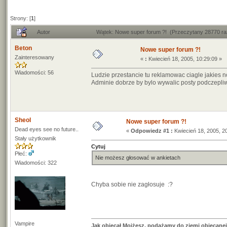
Strony: [
1
]
Autor
Wątek: Nowe super forum ?! (Przeczytany 28770 ra
Beton
Nowe super forum ?!
Zainteresowany
«
:
Kwiecień 18, 2005, 10:29:09 »
Wiadomości: 56
Ludzie przestancie tu reklamowac ciagle jakies n
Adminie dobrze by bylo wywalic posty podczepli
Sheol
Nowe super forum ?!
Dead eyes see no future..
«
Odpowiedz #1 :
Kwiecień 18, 2005, 2
Stały użytkownik
Cytuj
Płeć:
Nie możesz głosować w ankietach
Wiadomości: 322
Chyba sobie nie zagłosuje :?
Vampire
Jak obiecał Mojżesz, podążamy do ziemi obiecanej.