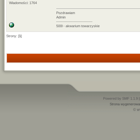
Wiadomości: 1764
Pozdrawiam
Admin
-----------------------------
500l - akwarium towarzyskie
Strony: [
1
]
Powered by SMF 1.1.9
Strona wygenerowan
© w