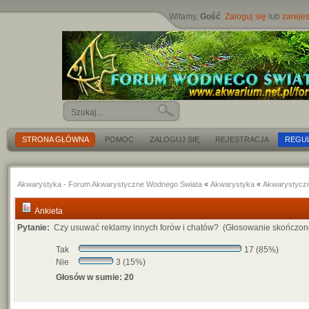
Witamy,
Gość
.
Zaloguj się
lub
zarejes
STRONA GŁÓWNA
POMOC
ZALOGUJ SIĘ
REJESTRACJA
REGU
Akwarystyka - Forum Akwarystyczne Wodnego Swiata
«
Akwarystyka
«
Akwarystycz
Ankieta
Pytanie:
Czy usuwać reklamy innych forów i chatów? (Głosowanie skończone
Tak
17 (85%)
Nie
3 (15%)
Głosów w sumie: 20