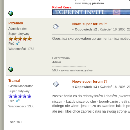
..........................inni zwą ją piekłem......................
Rafael Krasa
Przemek
Nowe super forum ?!
Administrator
«
Odpowiedz #2 :
Kwiecień 18, 2005, 2
Super aktywny
Oops, już skorygowałem uprawnienia - już może
Płeć:
Wiadomości: 1764
Pozdrawiam
Admin
-----------------------------
500l - akwarium towarzyskie
Tramal
Nowe super forum ?!
Global Moderator
«
Odpowiedz #3 :
Kwiecień 18, 2005, 2
Super aktywny
zastrzeżenia co do relamy forów i chatów ,owszem
Płeć:
niczym - każdy pisze co che - teoretycznie . jeśli
dlatego nie wiem. jestem za usuwaniem takich po
Wiadomości: 1355
ale jesli ktoś chce zaprosić nas na swoją stronę
I see You...