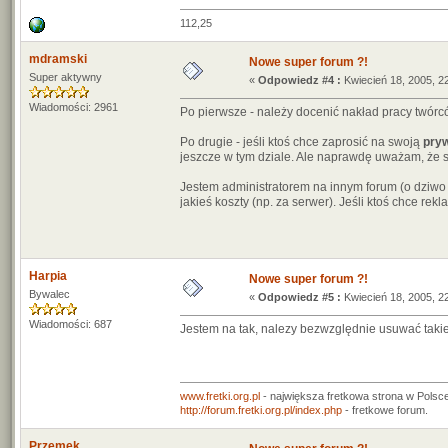
112,25
mdramski
Nowe super forum ?!
Super aktywny
«
Odpowiedz #4 :
Kwiecień 18, 2005, 2
Wiadomości: 2961
Po pierwsze - należy docenić nakład pracy twórc
Po drugie - jeśli ktoś chce zaprosić na swoją
pry
jeszcze w tym dziale. Ale naprawdę uważam, że 
Jestem administratorem na innym forum (o dziwo 
jakieś koszty (np. za serwer). Jeśli ktoś chce rekl
Harpia
Nowe super forum ?!
Bywalec
«
Odpowiedz #5 :
Kwiecień 18, 2005, 2
Wiadomości: 687
Jestem na tak, nalezy bezwzględnie usuwać takie
www.fretki.org.pl
- największa fretkowa strona w Polsce
http://forum.fretki.org.pl/index.php
- fretkowe forum.
Przemek