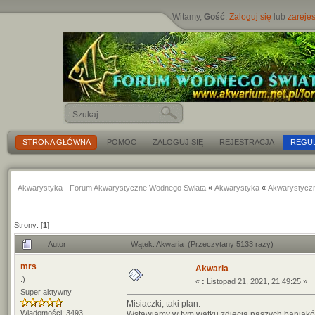
Witamy,
Gość
.
Zaloguj się
lub
zarejes
STRONA GŁÓWNA
POMOC
ZALOGUJ SIĘ
REJESTRACJA
REGU
Akwarystyka - Forum Akwarystyczne Wodnego Swiata
«
Akwarystyka
«
Akwarystycz
Strony: [
1
]
Autor
Wątek: Akwaria (Przeczytany 5133 razy)
mrs
Akwaria
:)
«
:
Listopad 21, 2021, 21:49:25 »
Super aktywny
Misiaczki, taki plan.
Wiadomości: 3493
Wstawiamy w tym wątku zdjęcia naszych baniaków,