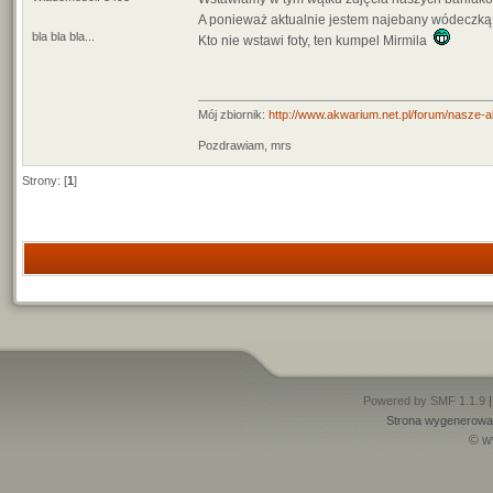
A ponieważ aktualnie jestem najebany wódeczką,
bla bla bla...
Kto nie wstawi foty, ten kumpel Mirmila
Mój zbiornik:
http://www.akwarium.net.pl/forum/nasze-
Pozdrawiam, mrs
Strony: [
1
]
Powered by SMF 1.1.9
Strona wygenerowan
© w